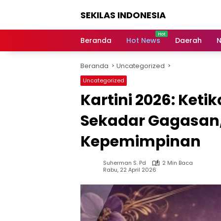
Langsung
SEKILAS INDONESIA
ke
konten
Berita
Terkini,
Beranda
Hot News
Daerah
N
Breaking
News,
Beranda
Uncategorized
Latest
World,
Uncategorized
Headlines,
Kartini 2026: Keti
News
Today
Sekadar Gagasan, 
Kepemimpinan
Suherman S. Pd
2 Min Baca
Rabu, 22 April 2026