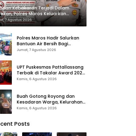
apan Kebakaran Terjadi Dalam
ekan, Polres Maros Keluarkan
bauan kepada Masyarakat
t, 7 Agustus 2026
Polres Maros Hadir Salurkan
Bantuan Air Bersih Bagi
Masyarakat Terdampak Krisis
Jumat, 7 Agustus 2026
Air Bersih Di Maros
UPT Puskesmas Pattallassang
Terbaik di Takalar Award 2026,
Bukti Komitmen Hadirkan
Kamis, 6 Agustus 2026
Pelayanan Kesehatan
Berkualitas
Buah Gotong Royong dan
Kesadaran Warga, Kelurahan
Patte’ne Menjadi Bintang
Kamis, 6 Agustus 2026
Takalar Award 2026
cent Posts