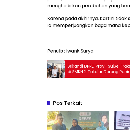
menghadirkan perubahan yang bena
Karena pada akhirnya, Kartini tid
Ia memperjuangkan bagaimana kepe
Penulis : Iwank Surya
Srikandi DPRD Prov- SulSel Fra
di SMKN 2 Takalar Dorong Peni
Pos Terkait