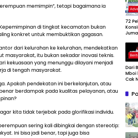
“perempuan memimpin”, tetapi bagaimana ia
Adve
72 P
ing. Kepemimpinan di tingkat kecamatan bukan
Konsi
Jumat
paling konkret untuk membuktikan gagasan.
Gera
Nyat
antor dari kelurahan ke kelurahan, mendekatkan
Wuju
t masyarakat, itu bukan sekadar inovasi teknis.
Beri
Jene
ari kekuasaan yang menunggu dilayani menjadi
Baha
Dari 
Ling
ja di tengah masyarakat.
Mboi 
ASRI
Cak N
ga. Apakah pendekatan ini berkelanjutan, atau
Prab
enar berdampak pada kualitas pelayanan, atau
Ungk
Po
Makn
pinan?
Kepe
an : B
ar kita tidak terjebak pada glorifikasi individu.
Cinta
& Gu
perempuan sering kali dibingkai dengan stereotip:
Akal 
at. Ini bisa jadi benar, tapi juga bisa