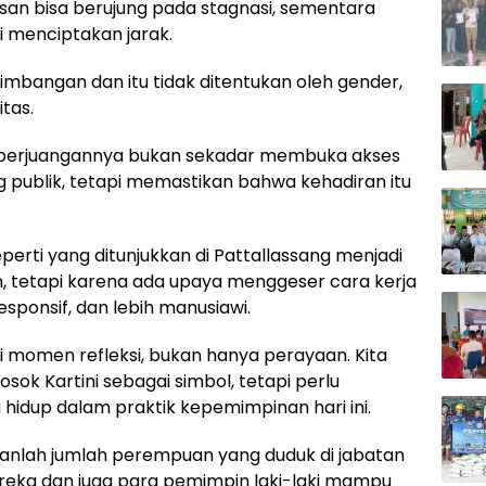
an bisa berujung pada stagnasi, sementara
 menciptakan jarak.
mbangan dan itu tidak ditentukan oleh gender,
tas.
inti perjuangannya bukan sekadar membuka akses
g publik, tetapi memastikan bahwa kehadiran itu
erti yang ditunjukkan di Pattallassang menjadi
, tetapi karena ada upaya menggeser cara kerja
responsif, dan lebih manusiawi.
i momen refleksi, bukan hanya perayaan. Kita
sok Kartini sebagai simbol, tetapi perlu
 hidup dalam praktik kepemimpinan hari ini.
ukanlah jumlah perempuan yang duduk di jabatan
ereka dan juga para pemimpin laki-laki mampu