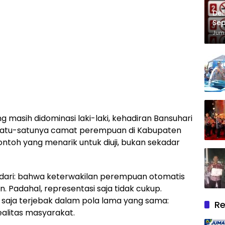
Del
Sep
Im
Juma
ng masih didominasi laki-laki, kehadiran Bansuhari
 satu-satunya camat perempuan di Kabupaten
contoh yang menarik untuk diuji, bukan sekadar
sadari: bahwa keterwakilan perempuan otomatis
 Padahal, representasi saja tidak cukup.
aja terjebak dalam pola lama yang sama:
Re
realitas masyarakat.