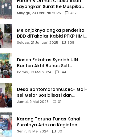
Forum 8 Ormas Cisoka Akan
Layangkan Surat Ke Muspika
Atas Adanya Kantor Matel di
Minggu, 23 Februari 2025
457
Cisoka
Melonjaknya angka penderita
DBD diTakalar Kabid PTKP HMI
Cab.Takalar angkat bicara
Selasa, 21 Januari 2025
308
Dosen Fakultas Syariah UIN
Banten Aktif Bahas Self
Declare Halal dalam Forum
Kamis, 30 Mei 2024
144
Ijtima Ulama MUI
Desa Bontomarannu,Kec- Gal-
sel Gelar Sosialisasi dan
Bimtek Pemutakhiran Data ID
Jumat, 9 Mei 2025
31
Karang Taruna Tunas Kahal
Suralaya Adakan Kegiatan
Bansos Terhadap Kaum
Senin, 13 Mei 2024
30
Dhuafa dan Anak Yatim-Piatu