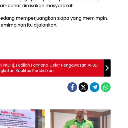
r-benar dirasakan masyarakat.
ak sedang memperjuangkan siapa yang memimpin.
mimpinan itu dijalankan.
ksi PKB,Hj. Fadilah Fahriana Gelar Pengawasan APBD
ngkatan Kualitas Pendidikan