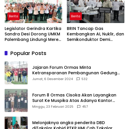
Berita
Berita
Legislator Gerindra Kartika
BRIN Tancap Gas
Sandra Desi Dorong UMKM
Kembangkan AI, Nuklir, dan
Palembang Lindungi Merek
Semikonduktor Demi
Usaha
Dongkrak Ekonomi
Indonesia
Popular Posts
Jajaran Forum Ormas Minta
Ketransparanan Pembangunan Gedung
Damkar Di Kecamatan Cisoka
Jumat, 6 Desember 2024
532
Forum 8 Ormas Cisoka Akan Layangkan
Surat Ke Muspika Atas Adanya Kantor
Matel di Cisoka
Minggu, 23 Februari 2025
457
Melonjaknya angka penderita DBD
diTakalar Kabid PTKP HMI Cab.Takalar