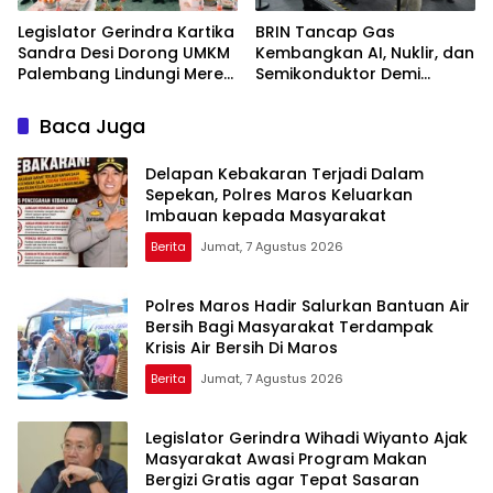
Legislator Gerindra Kartika
BRIN Tancap Gas
Sandra Desi Dorong UMKM
Kembangkan AI, Nuklir, dan
Palembang Lindungi Merek
Semikonduktor Demi
Usaha
Dongkrak Ekonomi
Indonesia
Baca Juga
Delapan Kebakaran Terjadi Dalam
Sepekan, Polres Maros Keluarkan
Imbauan kepada Masyarakat
Berita
Jumat, 7 Agustus 2026
Polres Maros Hadir Salurkan Bantuan Air
Bersih Bagi Masyarakat Terdampak
Krisis Air Bersih Di Maros
Berita
Jumat, 7 Agustus 2026
Legislator Gerindra Wihadi Wiyanto Ajak
Masyarakat Awasi Program Makan
Bergizi Gratis agar Tepat Sasaran