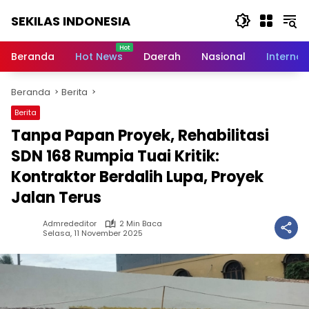
Langsung
SEKILAS INDONESIA
ke
konten
Berita
Terkini,
Beranda
Hot News
Daerah
Nasional
Internas
Breaking
News,
Beranda
Berita
Latest
World,
Berita
Headlines,
Tanpa Papan Proyek, Rehabilitasi
News
Today
SDN 168 Rumpia Tuai Kritik:
Kontraktor Berdalih Lupa, Proyek
Jalan Terus
Admrededitor
2 Min Baca
Selasa, 11 November 2025