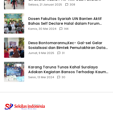
angkat bicara
Selasa, 21 Januari 2025
308
Dosen Fakultas Syariah UIN Banten Aktif
Bahas Self Declare Halal dalam Forum
Ijtima Ulama MUI
Kamis, 30 Mei 2024
144
Desa Bontomarannu,Kec- Gal-sel Gelar
Sosialisasi dan Bimtek Pemutakhiran Data
ID
Jumat, 9 Mei 2025
31
Karang Taruna Tunas Kahal Suralaya
Adakan Kegiatan Bansos Terhadap Kaum
Dhuafa dan Anak Yatim-Piatu
Senin, 13 Mei 2024
30