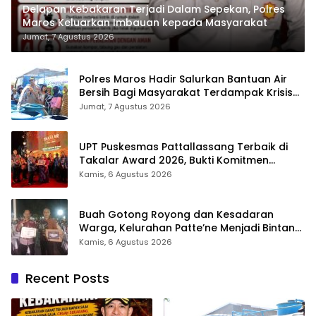
Delapan Kebakaran Terjadi Dalam Sepekan, Polres
Maros Keluarkan Imbauan kepada Masyarakat
Jumat, 7 Agustus 2026
Polres Maros Hadir Salurkan Bantuan Air
Bersih Bagi Masyarakat Terdampak Krisis
Air Bersih Di Maros
Jumat, 7 Agustus 2026
UPT Puskesmas Pattallassang Terbaik di
Takalar Award 2026, Bukti Komitmen
Hadirkan Pelayanan Kesehatan Berkualitas
Kamis, 6 Agustus 2026
Buah Gotong Royong dan Kesadaran
Warga, Kelurahan Patte’ne Menjadi Bintang
Takalar Award 2026
Kamis, 6 Agustus 2026
Recent Posts