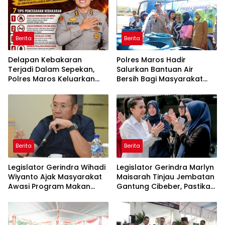
Berita
Berita
Delapan Kebakaran
Polres Maros Hadir
Terjadi Dalam Sepekan,
Salurkan Bantuan Air
Polres Maros Keluarkan
Bersih Bagi Masyarakat
Imbauan kepada
Terdampak Krisis Air Bersih
Masyarakat
Di Maros
Berita
Berita
Legislator Gerindra Wihadi
Legislator Gerindra Marlyn
Wiyanto Ajak Masyarakat
Maisarah Tinjau Jembatan
Awasi Program Makan
Gantung Cibeber, Pastikan
Bergizi Gratis agar Tepat
Aspirasi Warga Terlaksana
Sasaran