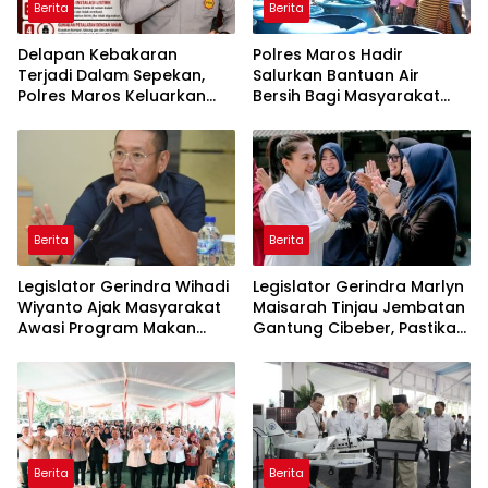
Berita
Berita
Delapan Kebakaran
Polres Maros Hadir
Terjadi Dalam Sepekan,
Salurkan Bantuan Air
Polres Maros Keluarkan
Bersih Bagi Masyarakat
Imbauan kepada
Terdampak Krisis Air Bersih
Masyarakat
Di Maros
Berita
Berita
Legislator Gerindra Wihadi
Legislator Gerindra Marlyn
Wiyanto Ajak Masyarakat
Maisarah Tinjau Jembatan
Awasi Program Makan
Gantung Cibeber, Pastikan
Bergizi Gratis agar Tepat
Aspirasi Warga Terlaksana
Sasaran
Berita
Berita