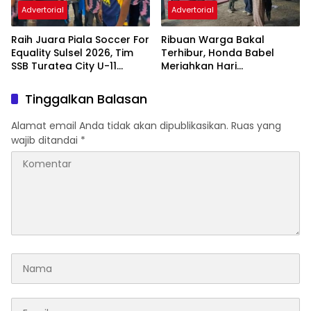
Advertorial
Advertorial
Raih Juara Piala Soccer For
Ribuan Warga Bakal
Equality Sulsel 2026, Tim
Terhibur, Honda Babel
SSB Turatea City U-11
Meriahkan Hari
Diterima Bupati Jeneponto
Bhayangkara ke-80
Bersama Ndarboy Genk
Tinggalkan Balasan
Alamat email Anda tidak akan dipublikasikan.
Ruas yang
wajib ditandai
*