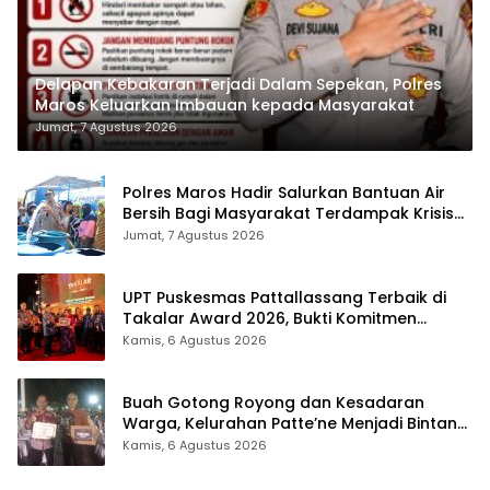
Delapan Kebakaran Terjadi Dalam Sepekan, Polres
Maros Keluarkan Imbauan kepada Masyarakat
Jumat, 7 Agustus 2026
Polres Maros Hadir Salurkan Bantuan Air
Bersih Bagi Masyarakat Terdampak Krisis
Air Bersih Di Maros
Jumat, 7 Agustus 2026
UPT Puskesmas Pattallassang Terbaik di
Takalar Award 2026, Bukti Komitmen
Hadirkan Pelayanan Kesehatan Berkualitas
Kamis, 6 Agustus 2026
Buah Gotong Royong dan Kesadaran
Warga, Kelurahan Patte’ne Menjadi Bintang
Takalar Award 2026
Kamis, 6 Agustus 2026