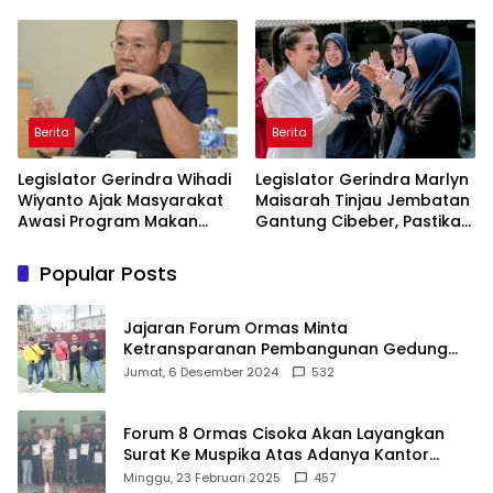
Imbauan kepada
Terdampak Krisis Air Bersih
Masyarakat
Di Maros
Berita
Berita
Legislator Gerindra Wihadi
Legislator Gerindra Marlyn
Wiyanto Ajak Masyarakat
Maisarah Tinjau Jembatan
Awasi Program Makan
Gantung Cibeber, Pastikan
Bergizi Gratis agar Tepat
Aspirasi Warga Terlaksana
Sasaran
Popular Posts
Jajaran Forum Ormas Minta
Ketransparanan Pembangunan Gedung
Damkar Di Kecamatan Cisoka
Jumat, 6 Desember 2024
532
Forum 8 Ormas Cisoka Akan Layangkan
Surat Ke Muspika Atas Adanya Kantor
Matel di Cisoka
Minggu, 23 Februari 2025
457