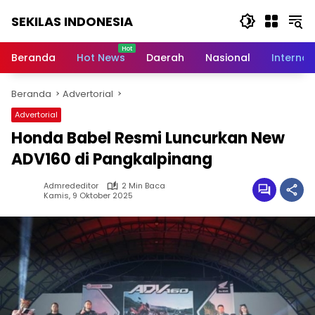
Langsung
SEKILAS INDONESIA
ke
konten
Berita
Terkini,
Beranda
Hot News
Daerah
Nasional
Internas
Breaking
News,
Beranda
Advertorial
Latest
World,
Advertorial
Headlines,
Honda Babel Resmi Luncurkan New
News
Today
ADV160 di Pangkalpinang
Admrededitor
2 Min Baca
Kamis, 9 Oktober 2025