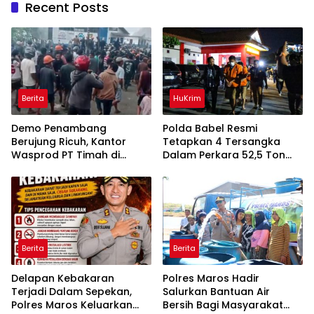
Recent Posts
Berita
HuKrim
Demo Penambang
Polda Babel Resmi
Berujung Ricuh, Kantor
Tetapkan 4 Tersangka
Wasprod PT Timah di
Dalam Perkara 52,5 Ton
Belitung Timur Terbakar
Pasir Timah Ilegal Di
Belitung
Berita
Berita
Delapan Kebakaran
Polres Maros Hadir
Terjadi Dalam Sepekan,
Salurkan Bantuan Air
Polres Maros Keluarkan
Bersih Bagi Masyarakat