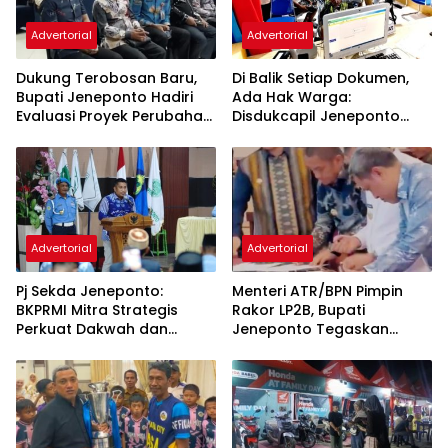
Advertorial
Advertorial
Dukung Terobosan Baru,
Di Balik Setiap Dokumen,
Bupati Jeneponto Hadiri
Ada Hak Warga:
Evaluasi Proyek Perubahan
Disdukcapil Jeneponto
PKN Tingkat II di Makassar
Tingkatkan Kualitas
Layanan Administrasi
Kependudukan
Advertorial
Advertorial
Pj Sekda Jeneponto:
Menteri ATR/BPN Pimpin
BKPRMI Mitra Strategis
Rakor LP2B, Bupati
Perkuat Dakwah dan
Jeneponto Tegaskan
Pembinaan Generasi Muda
Komitmen Lindungi Lahan
Pertanian