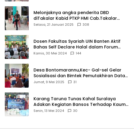
Melonjaknya angka penderita DBD
diTakalar Kabid PTKP HMI Cab.Takalar
angkat bicara
Selasa, 21 Januari 2025
308
Dosen Fakultas Syariah UIN Banten Aktif
Bahas Self Declare Halal dalam Forum
Ijtima Ulama MUI
Kamis, 30 Mei 2024
144
Desa Bontomarannu,Kec- Gal-sel Gelar
Sosialisasi dan Bimtek Pemutakhiran Data
ID
Jumat, 9 Mei 2025
31
Karang Taruna Tunas Kahal Suralaya
Adakan Kegiatan Bansos Terhadap Kaum
Dhuafa dan Anak Yatim-Piatu
Senin, 13 Mei 2024
30