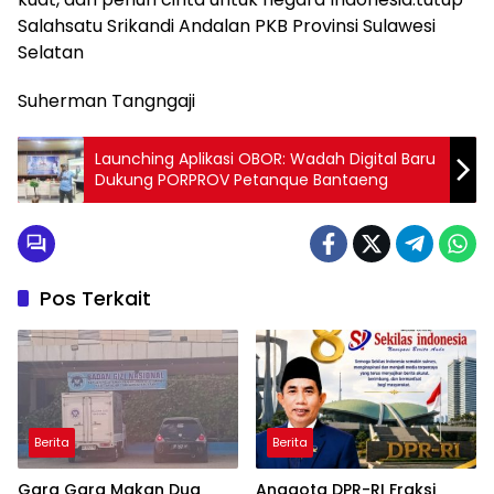
Salahsatu Srikandi Andalan PKB Provinsi Sulawesi
Selatan
Suherman Tangngaji
Launching Aplikasi OBOR: Wadah Digital Baru
Dukung PORPROV Petanque Bantaeng
Pos Terkait
Berita
Berita
Gara Gara Makan Dua
Anggota DPR-RI Fraksi