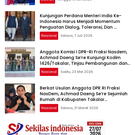
Kunjungan Perdana Menteri India Ke-
Indonesia Harus Menjadi Momentum
Penguatan Dialog, Toleransi, Dan
Perlindungan Hak Kelompok Minoritas
Nasional
Selasa, 7 Juli 2026
Anggota Komisi I DPR-RI Fraksi Nasdem,
Achmad Daeng Se’re Kunjungi Kodim
1426/Takalar, Tinjau Pembangunan dan
Serap Aspirasi Prajurit
Nasional
Sabtu, 23 Mei 2026
Berkat Usulan Anggota DPR RI Fraksi
NasDem, Achmad Daeng Se’re Sejumlah
Rumah di Kabupaten Takalar
Mendapatkan Program Bedah Rumah
Nasional
Selasa, 31 Maret 2026