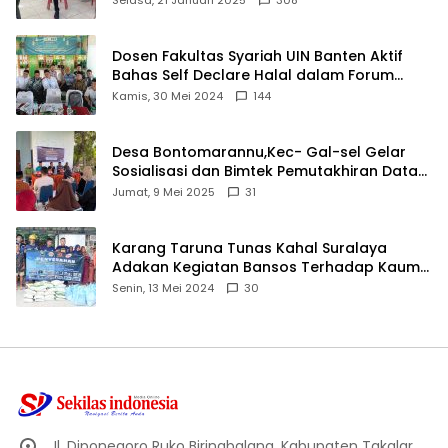
Dosen Fakultas Syariah UIN Banten Aktif
Bahas Self Declare Halal dalam Forum
Ijtima Ulama MUI
Kamis, 30 Mei 2024
144
Desa Bontomarannu,Kec- Gal-sel Gelar
Sosialisasi dan Bimtek Pemutakhiran Data
ID
Jumat, 9 Mei 2025
31
Karang Taruna Tunas Kahal Suralaya
Adakan Kegiatan Bansos Terhadap Kaum
Dhuafa dan Anak Yatim-Piatu
Senin, 13 Mei 2024
30
Jl. Diponegoro Ruko Biringbalang, Kabupaten Takalar