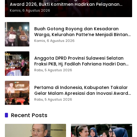
Award 2026, Bukti Komitmen Hadirkan Pelayanan
Kesehatan Berkualitas
Kamis, 6 Agustus 2026
Buah Gotong Royong dan Kesadaran
Warga, Kelurahan Patte’ne Menjadi Bintang
Takalar Award 2026
Kamis, 6 Agustus 2026
Anggota DPRD Provinsi Sulawesi Selatan
Fraksi PKB, Hj. Fadilah Fahriana Hadiri Dan
Beri Apresiasi : Takalar Menyalakan Lentera
Rabu, 5 Agustus 2026
Pengabdian Melalui Malam Apresiasi dan
Inovasi Award 2026
Pertama di Indonesia, Kabupaten Takalar
Gelar Malam Apresiasi dan Inovasi Award
2026: Panggung Penghargaan bagi
Rabu, 5 Agustus 2026
Pelayan Publik Berprestasi
Recent Posts