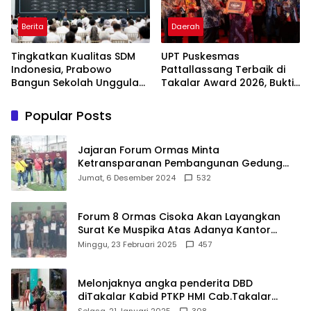
Berita
Daerah
Tingkatkan Kualitas SDM
UPT Puskesmas
Indonesia, Prabowo
Pattallassang Terbaik di
Bangun Sekolah Unggulan
Takalar Award 2026, Bukti
hingga Undang Universitas
Komitmen Hadirkan
Terbaik Dunia
Pelayanan Kesehatan
Popular Posts
Berkualitas
Jajaran Forum Ormas Minta
Ketransparanan Pembangunan Gedung
Damkar Di Kecamatan Cisoka
Jumat, 6 Desember 2024
532
Forum 8 Ormas Cisoka Akan Layangkan
Surat Ke Muspika Atas Adanya Kantor
Matel di Cisoka
Minggu, 23 Februari 2025
457
Melonjaknya angka penderita DBD
diTakalar Kabid PTKP HMI Cab.Takalar
angkat bicara
Selasa, 21 Januari 2025
308