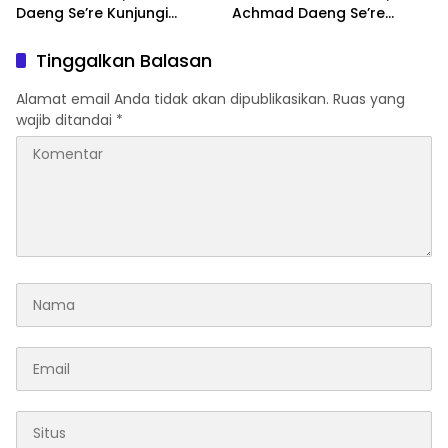
Daeng Se’re Kunjungi
Achmad Daeng Se’re
Kodim 1426/Takalar, Tinjau
Sejumlah Rumah di
Pembangunan dan Serap
Kabupaten Takalar
Tinggalkan Balasan
Aspirasi Prajurit
Mendapatkan Program
Bedah Rumah
Alamat email Anda tidak akan dipublikasikan.
Ruas yang
wajib ditandai
*