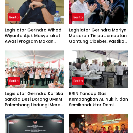
Berita
Berita
Legislator Gerindra Wihadi
Legislator Gerindra Marlyn
Wiyanto Ajak Masyarakat
Maisarah Tinjau Jembatan
Awasi Program Makan
Gantung Cibeber, Pastikan
Bergizi Gratis agar Tepat
Aspirasi Warga Terlaksana
Sasaran
Berita
Berita
Legislator Gerindra Kartika
BRIN Tancap Gas
Sandra Desi Dorong UMKM
Kembangkan AI, Nuklir, dan
Palembang Lindungi Merek
Semikonduktor Demi
Usaha
Dongkrak Ekonomi
Indonesia