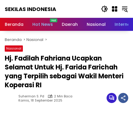
Langsung
SEKILAS INDONESIA
ke
konten
Berita
Terkini,
Beranda
Hot News
Daerah
Nasional
Internas
Breaking
News,
Beranda
Nasional
Latest
World,
Nasional
Headlines,
Hj. Fadilah Fahriana Ucapkan
News
Today
Selamat Untuk Hj. Farida Farichah
yang Terpilih sebagai Wakil Menteri
Koperasi RI
Suherman S. Pd
2 Min Baca
Kamis, 18 September 2025