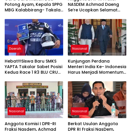
Potong Ayam, Kepala SPPG
NASDEM Achmad Daeng
MBG Kalabbirang- Takalar
Se’re Ucapkan Selamat
Pecat Relawan
Anniversary ke-8 Media
Sekilas Indonesia, Apresiasi
Peran Pers dalam
Membangun Bangsa
Daerah
Nasional
Hebat!!!Siswa Baru SMKS
Kunjungan Perdana
YAPTA Takalar Sabet Posisi
Menteri India Ke- Indonesia
Kedua Race 1 R3 BLU CRU
Harus Menjadi Momentum
Asia Pasifik Championship
Penguatan Dialog,
Toleransi, Dan
Perlindungan Hak
Kelompok Minoritas
Nasional
Nasional
Anggota Komisi I DPR-RI
Berkat Usulan Anggota
Fraksi Nasdem, Achmad
DPR RI Fraksi NasDem,