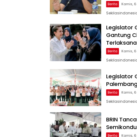
Berita
Kamis, 6
Sekilasindonesi
Legislator
Gantung Ci
Terlaksana
Berita
Kamis, 6
Sekilasindonesia
Legislator
Palembang 
Berita
Kamis, 6
Sekilasindonesia
BRIN Tanca
Semikonduk
Berita
Kamis, 6