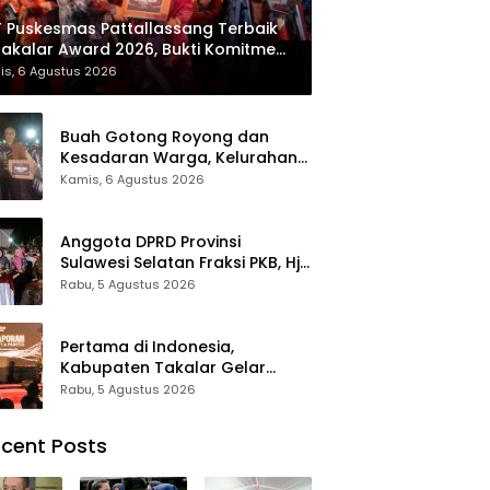
 Puskesmas Pattallassang Terbaik
Takalar Award 2026, Bukti Komitmen
irkan Pelayanan Kesehatan
is, 6 Agustus 2026
kualitas
Buah Gotong Royong dan
Kesadaran Warga, Kelurahan
Patte’ne Menjadi Bintang
Kamis, 6 Agustus 2026
Takalar Award 2026
Anggota DPRD Provinsi
Sulawesi Selatan Fraksi PKB, Hj.
Fadilah Fahriana Hadiri Dan
Rabu, 5 Agustus 2026
Beri Apresiasi : Takalar
Menyalakan Lentera
Pengabdian Melalui Malam
Pertama di Indonesia,
Apresiasi dan Inovasi Award
Kabupaten Takalar Gelar
2026
Malam Apresiasi dan Inovasi
Rabu, 5 Agustus 2026
Award 2026: Panggung
Penghargaan bagi Pelayan
cent Posts
Publik Berprestasi