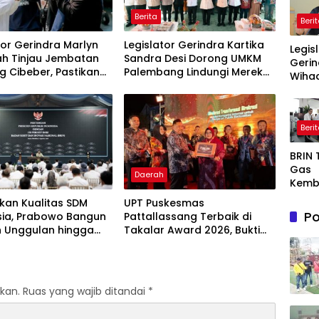
Berita
Beri
tor Gerindra Marlyn
Legislator Gerindra Kartika
Legis
ah Tinjau Jembatan
Sandra Desi Dorong UMKM
Gerin
 Cibeber, Pastikan
Palembang Lindungi Merek
Wihad
si Warga Terlaksana
Usaha
Wiyan
Masy
Awas
Beri
Prog
Maka
BRIN
Bergi
Gas
agar
Daerah
Kemb
Sasa
AI, Nu
kan Kualitas SDM
UPT Puskesmas
Semi
Po
sia, Prabowo Bangun
Pattallassang Terbaik di
or De
h Unggulan hingga
Takalar Award 2026, Bukti
Dong
Universitas Terbaik
Komitmen Hadirkan
Ekon
Pelayanan Kesehatan
Indon
Berkualitas
kan.
Ruas yang wajib ditandai
*