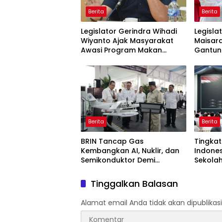
Berita
Berita
Legislator Gerindra Wihadi
Legisla
Wiyanto Ajak Masyarakat
Maisar
Awasi Program Makan
Gantung
Bergizi Gratis agar Tepat
Aspira
Sasaran
Berita
Berita
BRIN Tancap Gas
Tingkat
Kembangkan AI, Nuklir, dan
Indone
Semikonduktor Demi
Sekola
Dongkrak Ekonomi Indonesia
Undang 
Dunia
Tinggalkan Balasan
Alamat email Anda tidak akan dipublikasi