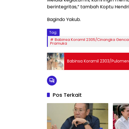
berintegritas,” tambah Koptu Hendri
Bagindo Yakub.
Tag:
Babinsa Koramil 2305/Cinangka Genc
Pramuka
Babinsa Koramil 2303/Pulomer
Pos Terkait