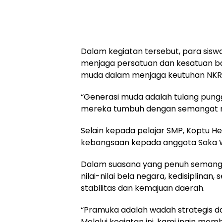
Dalam kegiatan tersebut, para sis
menjaga persatuan dan kesatuan bang
muda dalam menjaga keutuhan NKRI
“Generasi muda adalah tulang pungg
mereka tumbuh dengan semangat nasi
Selain kepada pelajar SMP, Koptu H
kebangsaan kepada anggota Saka Wi
Dalam suasana yang penuh semang
nilai-nilai bela negara, kedisiplin
stabilitas dan kemajuan daerah.
“Pramuka adalah wadah strategis 
Melalui kegiatan ini, kami ingin m