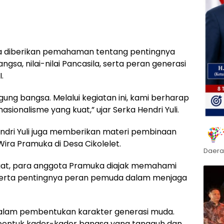
wa diberikan pemahaman tentang pentingnya
sa, nilai-nilai Pancasila, serta peran generasi
.
ung bangsa. Melalui kegiatan ini, kami berharap
onalisme yang kuat,” ujar Serka Hendri Yuli.
endri Yuli juga memberikan materi pembinaan
ra Pramuka di Desa Cikolelet.
Daera
at, para anggota Pramuka diajak memahami
an, serta pentingnya peran pemuda dalam menjaga
dalam pembentukan karakter generasi muda.
embentuk kader-kader bangsa yang tangguh dan