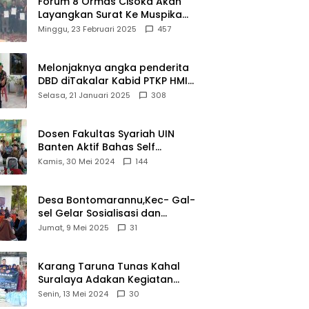
Forum 8 Ormas Cisoka Akan
Layangkan Surat Ke Muspika
Atas Adanya Kantor Matel di
Minggu, 23 Februari 2025
457
Cisoka
Melonjaknya angka penderita
DBD diTakalar Kabid PTKP HMI
Cab.Takalar angkat bicara
Selasa, 21 Januari 2025
308
Dosen Fakultas Syariah UIN
Banten Aktif Bahas Self
Declare Halal dalam Forum
Kamis, 30 Mei 2024
144
Ijtima Ulama MUI
Desa Bontomarannu,Kec- Gal-
sel Gelar Sosialisasi dan
Bimtek Pemutakhiran Data ID
Jumat, 9 Mei 2025
31
Karang Taruna Tunas Kahal
Suralaya Adakan Kegiatan
Bansos Terhadap Kaum
Senin, 13 Mei 2024
30
Dhuafa dan Anak Yatim-Piatu