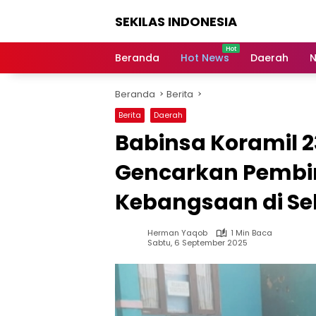
Langsung
SEKILAS INDONESIA
ke
konten
Berita
Terkini,
Beranda
Hot News
Daerah
N
Breaking
News,
Beranda
Berita
Latest
World,
Berita
Daerah
Headlines,
Babinsa Koramil 
News
Today
Gencarkan Pemb
Kebangsaan di S
Herman Yaqob
1 Min Baca
Sabtu, 6 September 2025