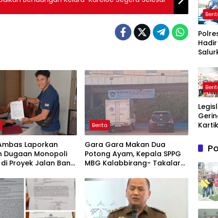
Beri
Polre
Hadir
Salur
Bantu
Bersi
Masy
Beri
Terd
Krisis
Legis
Bersih
Gerin
Maro
Karti
h
Berita
Sandr
Doro
, Ambas Laporkan
Gara Gara Makan Dua
Po
UMK
n Dugaan Monopoli
Potong Ayam, Kepala SPPG
Pale
 di Proyek Jalan Bang
MBG Kalabbirang- Takalar
Lindu
2026
Pecat Relawan
Mere