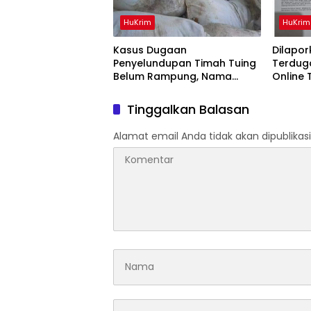
HuKrim
HuKrim
Kasus Dugaan
Dilapork
Penyelundupan Timah Tuing
Terduga
Belum Rampung, Nama
Online
Akbar Kuday Muncul Dalam
Tahun 
Informasi Penyidikan
Juta
Tinggalkan Balasan
Alamat email Anda tidak akan dipublikasi