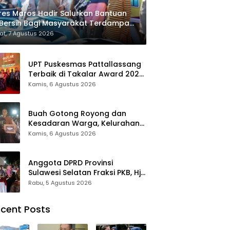
res Maros Hadir Salurkan Bantuan
 Bersih Bagi Masyarakat Terdampak
sis Air Bersih Di Maros
t, 7 Agustus 2026
UPT Puskesmas Pattallassang
Terbaik di Takalar Award 2026,
Bukti Komitmen Hadirkan
Kamis, 6 Agustus 2026
Pelayanan Kesehatan
Berkualitas
Buah Gotong Royong dan
Kesadaran Warga, Kelurahan
Patte’ne Menjadi Bintang
Kamis, 6 Agustus 2026
Takalar Award 2026
Anggota DPRD Provinsi
Sulawesi Selatan Fraksi PKB, Hj.
Fadilah Fahriana Hadiri Dan
Rabu, 5 Agustus 2026
Beri Apresiasi : Takalar
Menyalakan Lentera
cent Posts
Pengabdian Melalui Malam
Apresiasi dan Inovasi Award