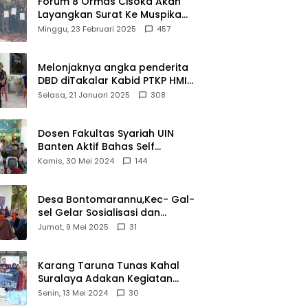
Forum 8 Ormas Cisoka Akan
Layangkan Surat Ke Muspika
Atas Adanya Kantor Matel di
Minggu, 23 Februari 2025
457
Cisoka
Melonjaknya angka penderita
DBD diTakalar Kabid PTKP HMI
Cab.Takalar angkat bicara
Selasa, 21 Januari 2025
308
Dosen Fakultas Syariah UIN
Banten Aktif Bahas Self
Declare Halal dalam Forum
Kamis, 30 Mei 2024
144
Ijtima Ulama MUI
Desa Bontomarannu,Kec- Gal-
sel Gelar Sosialisasi dan
Bimtek Pemutakhiran Data ID
Jumat, 9 Mei 2025
31
Karang Taruna Tunas Kahal
Suralaya Adakan Kegiatan
Bansos Terhadap Kaum
Senin, 13 Mei 2024
30
Dhuafa dan Anak Yatim-Piatu