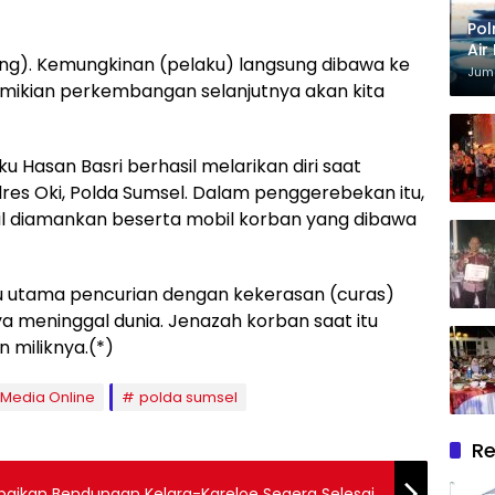
Pol
Air
ang). Kemungkinan (pelaku) langsung dibawa ke
Kri
Juma
mikian perkembangan selanjutnya akan kita
u Hasan Basri berhasil melarikan diri saat
es Oki, Polda Sumsel. Dalam penggerebekan itu,
il diamankan beserta mobil korban yang dibawa
u utama pencurian dengan kekerasan (curas)
 meninggal dunia. Jenazah korban saat itu
 miliknya.(*)
Media Online
polda sumsel
Re
Bupati Jeneponto Pastikan Perbaikan Bendungan Kelara-Kareloe Segera Selesai