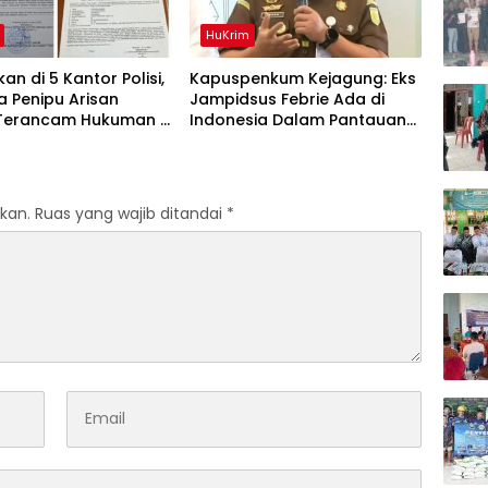
HuKrim
an di 5 Kantor Polisi,
Kapuspenkum Kejagung: Eks
 Penipu Arisan
Jampidsus Febrie Ada di
 Terancam Hukuman 4
Indonesia Dalam Pantauan
Penjara denda Rp.500
Penyidik
kan.
Ruas yang wajib ditandai
*