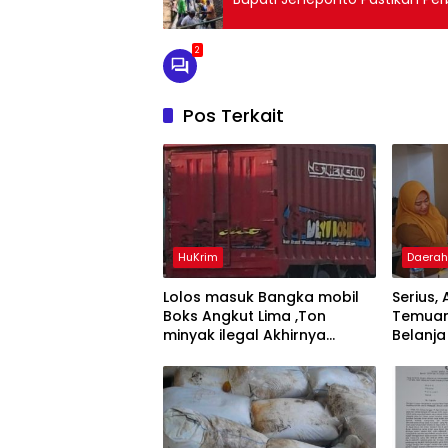
2
Pos Terkait
HuKrim
Daera
Lolos masuk Bangka mobil
Serius
Boks Angkut Lima ,Ton
‎Temua
minyak ilegal Akhirnya
Belanja
Diamankan Polisi
Andra 