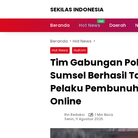
Langsung
SEKILAS INDONESIA
ke
konten
Berita
Terkini,
Beranda
Hot News
Daerah
N
Breaking
News,
Beranda
Hot News
Latest
World,
Hot News
HuKrim
Headlines,
Tim Gabungan Pol
News
Today
Sumsel Berhasil T
Pelaku Pembunuh
Online
Rin Redaksi
1 Min Baca
Senin, 11 Agustus 2025