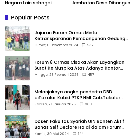
Negara Lain sebagai
Jembatan Desa Dibangun,
Referensi
100 Ribu Sekolah
Ditargetkan Direvitalisasi
Popular Posts
Jajaran Forum Ormas Minta
Ketransparanan Pembangunan Gedung
Damkar Di Kecamatan Cisoka
Jumat, 6 Desember 2024
532
Forum 8 Ormas Cisoka Akan Layangkan
Surat Ke Muspika Atas Adanya Kantor
Matel di Cisoka
Minggu, 23 Februari 2025
457
Melonjaknya angka penderita DBD
diTakalar Kabid PTKP HMI Cab.Takalar
angkat bicara
Selasa, 21 Januari 2025
308
Dosen Fakultas Syariah UIN Banten Aktif
Bahas Self Declare Halal dalam Forum
Ijtima Ulama MUI
Kamis, 30 Mei 2024
144