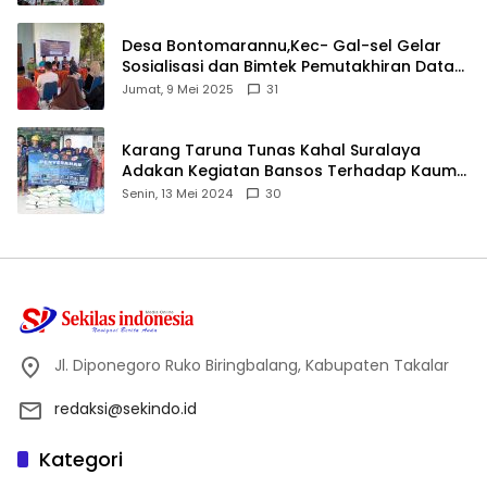
Desa Bontomarannu,Kec- Gal-sel Gelar
Sosialisasi dan Bimtek Pemutakhiran Data
ID
Jumat, 9 Mei 2025
31
Karang Taruna Tunas Kahal Suralaya
Adakan Kegiatan Bansos Terhadap Kaum
Dhuafa dan Anak Yatim-Piatu
Senin, 13 Mei 2024
30
Jl. Diponegoro Ruko Biringbalang, Kabupaten Takalar
redaksi@sekindo.id
Kategori