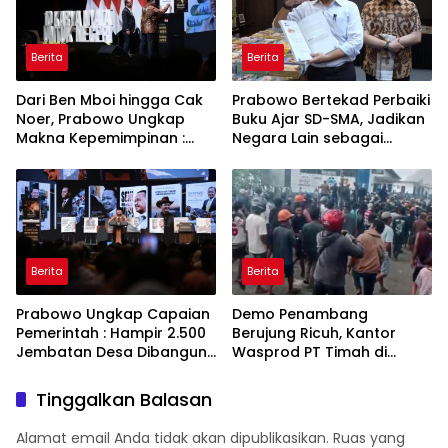
Berita
Berita
Dari Ben Mboi hingga Cak
Prabowo Bertekad Perbaiki
Noer, Prabowo Ungkap
Buku Ajar SD-SMA, Jadikan
Makna Kepemimpinan :
Negara Lain sebagai
Bekerja, Cintai Rakyat &
Referensi
Gunakan Akal Sehat
Berita
Berita
Prabowo Ungkap Capaian
Demo Penambang
Pemerintah : Hampir 2.500
Berujung Ricuh, Kantor
Jembatan Desa Dibangun,
Wasprod PT Timah di
100 Ribu Sekolah
Belitung Timur Terbakar
Ditargetkan Direvitalisasi
Tinggalkan Balasan
Alamat email Anda tidak akan dipublikasikan.
Ruas yang