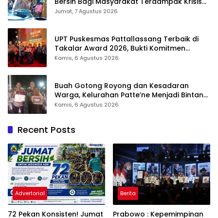
Bersih Bagi Masyarakat Terdampak Krisis
Air Bersih Di Maros
Jumat, 7 Agustus 2026
UPT Puskesmas Pattallassang Terbaik di
Takalar Award 2026, Bukti Komitmen
Hadirkan Pelayanan Kesehatan Berkualitas
Kamis, 6 Agustus 2026
Buah Gotong Royong dan Kesadaran
Warga, Kelurahan Patte’ne Menjadi Bintang
Takalar Award 2026
Kamis, 6 Agustus 2026
Recent Posts
Advertorial
Berita
72 Pekan Konsisten! Jumat
Prabowo : Kepemimpinan