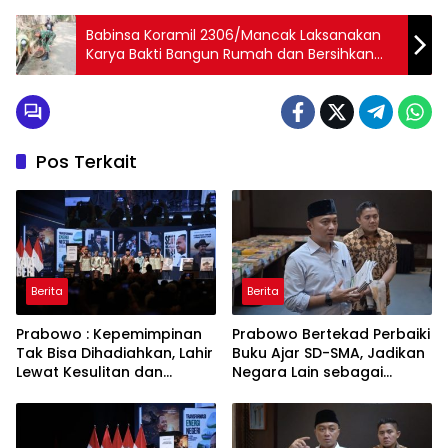
Babinsa Koramil 2306/Mancak Laksanakan
Karya Bakti Bangun Rumah dan Bersihkan
Lingkungan
Pos Terkait
Berita
Berita
Prabowo : Kepemimpinan
Prabowo Bertekad Perbaiki
Tak Bisa Dihadiahkan, Lahir
Buku Ajar SD-SMA, Jadikan
Lewat Kesulitan dan
Negara Lain sebagai
Keberanian
Referensi