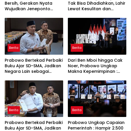
Bersih, Gerakan Nyata
Tak Bisa Dihadiahkan, Lahir
Wujudkan Jeneponto
Lewat Kesulitan dan
Bahagia dan Lingkungan
Keberanian
ASRI
Berita
Berita
Prabowo Bertekad Perbaiki
Dari Ben Mboi hingga Cak
Buku Ajar SD-SMA, Jadikan
Noer, Prabowo Ungkap
Negara Lain sebagai
Makna Kepemimpinan :
Referensi
Bekerja, Cintai Rakyat &
Gunakan Akal Sehat
Berita
Berita
Prabowo Bertekad Perbaiki
Prabowo Ungkap Capaian
Buku Ajar SD-SMA, Jadikan
Pemerintah : Hampir 2.500