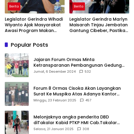
Berita
Berita
Legislator Gerindra Wihadi
Legislator Gerindra Marlyn
Wiyanto Ajak Masyarakat
Maisarah Tinjau Jembatan
Awasi Program Makan
Gantung Cibeber, Pastikan
Bergizi Gratis agar Tepat
Aspirasi Warga Terlaksana
Sasaran
Popular Posts
Jajaran Forum Ormas Minta
Ketransparanan Pembangunan Gedung
Damkar Di Kecamatan Cisoka
Jumat, 6 Desember 2024
532
Forum 8 Ormas Cisoka Akan Layangkan
Surat Ke Muspika Atas Adanya Kantor
Matel di Cisoka
Minggu, 23 Februari 2025
457
Melonjaknya angka penderita DBD
diTakalar Kabid PTKP HMI Cab.Takalar
angkat bicara
Selasa, 21 Januari 2025
308