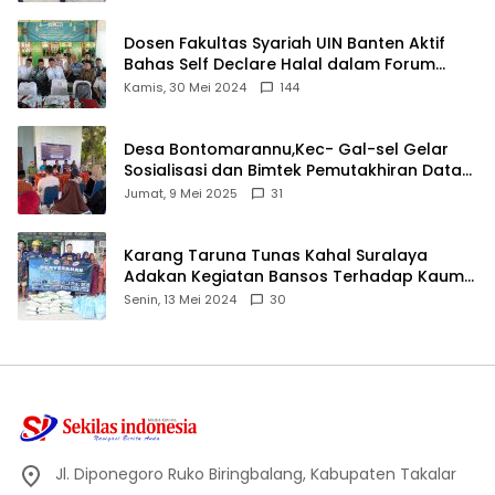
Dosen Fakultas Syariah UIN Banten Aktif
Bahas Self Declare Halal dalam Forum
Ijtima Ulama MUI
Kamis, 30 Mei 2024
144
Desa Bontomarannu,Kec- Gal-sel Gelar
Sosialisasi dan Bimtek Pemutakhiran Data
ID
Jumat, 9 Mei 2025
31
Karang Taruna Tunas Kahal Suralaya
Adakan Kegiatan Bansos Terhadap Kaum
Dhuafa dan Anak Yatim-Piatu
Senin, 13 Mei 2024
30
Jl. Diponegoro Ruko Biringbalang, Kabupaten Takalar