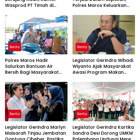
Wasprod PT Timah di
Polres Maros Keluarkan
Belitung Timur Terbakar
Imbauan kepada
Masyarakat
Berita
Berita
Polres Maros Hadir
Legislator Gerindra Wihadi
Salurkan Bantuan Air
Wiyanto Ajak Masyarakat
Bersih Bagi Masyarakat
Awasi Program Makan
Terdampak Krisis Air Bersih
Bergizi Gratis agar Tepat
Di Maros
Sasaran
Berita
Berita
Legislator Gerindra Marlyn
Legislator Gerindra Kartika
Maisarah Tinjau Jembatan
Sandra Desi Dorong UMKM
Gantung Cibeber, Pastikan
Palembang Lindungi Merek