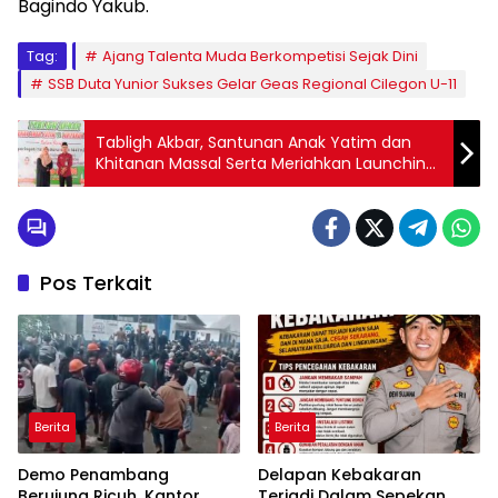
Bagindo Yakub.
Tag:
Ajang Talenta Muda Berkompetisi Sejak Dini
SSB Duta Yunior Sukses Gelar Geas Regional Cilegon U-11
Tabligh Akbar, Santunan Anak Yatim dan
Khitanan Massal Serta Meriahkan Launching
Yayasan Sentuhan Insan Peduli
Pos Terkait
Berita
Berita
Demo Penambang
Delapan Kebakaran
Berujung Ricuh, Kantor
Terjadi Dalam Sepekan,