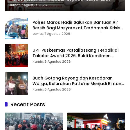
Jumat, 7 Agustus 2026
Polres Maros Hadir Salurkan Bantuan Air
Bersih Bagi Masyarakat Terdampak Krisis
Air Bersih Di Maros
Jumat, 7 Agustus 2026
UPT Puskesmas Pattallassang Terbaik di
Takalar Award 2026, Bukti Komitmen
Hadirkan Pelayanan Kesehatan Berkualitas
Kamis, 6 Agustus 2026
Buah Gotong Royong dan Kesadaran
Warga, Kelurahan Patte’ne Menjadi Bintang
Takalar Award 2026
Kamis, 6 Agustus 2026
Recent Posts