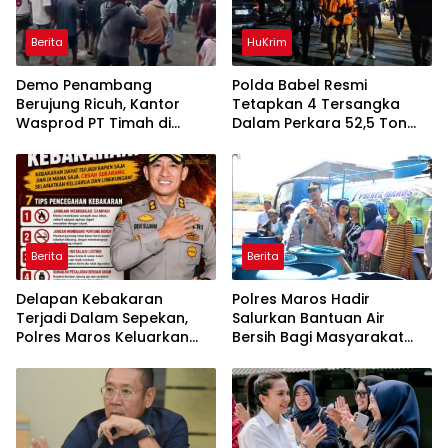
Berita
HuKrim
Demo Penambang
Polda Babel Resmi
Berujung Ricuh, Kantor
Tetapkan 4 Tersangka
Wasprod PT Timah di
Dalam Perkara 52,5 Ton
Belitung Timur Terbakar
Pasir Timah Ilegal Di
Belitung
Berita
Berita
Delapan Kebakaran
Polres Maros Hadir
Terjadi Dalam Sepekan,
Salurkan Bantuan Air
Polres Maros Keluarkan
Bersih Bagi Masyarakat
Imbauan kepada
Terdampak Krisis Air Bersih
Masyarakat
Di Maros