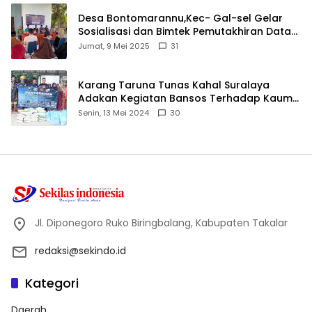
Desa Bontomarannu,Kec- Gal-sel Gelar
Sosialisasi dan Bimtek Pemutakhiran Data
ID
Jumat, 9 Mei 2025
31
Karang Taruna Tunas Kahal Suralaya
Adakan Kegiatan Bansos Terhadap Kaum
Dhuafa dan Anak Yatim-Piatu
Senin, 13 Mei 2024
30
Jl. Diponegoro Ruko Biringbalang, Kabupaten Takalar
redaksi@sekindo.id
Kategori
Daerah