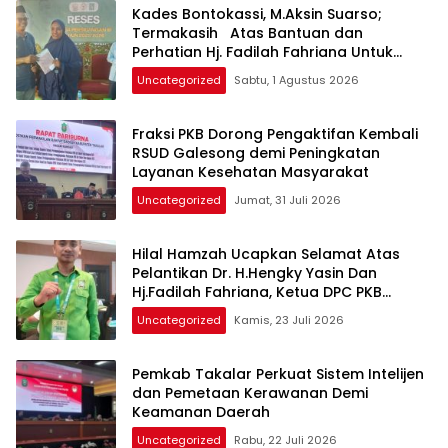
Kades Bontokassi, M.Aksin Suarso;
Termakasih Atas Bantuan dan
Perhatian Hj. Fadilah Fahriana Untuk
Warganya
Uncategorized
Sabtu, 1 Agustus 2026
Fraksi PKB Dorong Pengaktifan Kembali
RSUD Galesong demi Peningkatan
Layanan Kesehatan Masyarakat
Uncategorized
Jumat, 31 Juli 2026
Hilal Hamzah Ucapkan Selamat Atas
Pelantikan Dr. H.Hengky Yasin Dan
Hj.Fadilah Fahriana, Ketua DPC PKB
Takalar dan Ketua DPW PB Prov- Sulsel
Uncategorized
Kamis, 23 Juli 2026
Pemkab Takalar Perkuat Sistem Intelijen
dan Pemetaan Kerawanan Demi
Keamanan Daerah
Uncategorized
Rabu, 22 Juli 2026