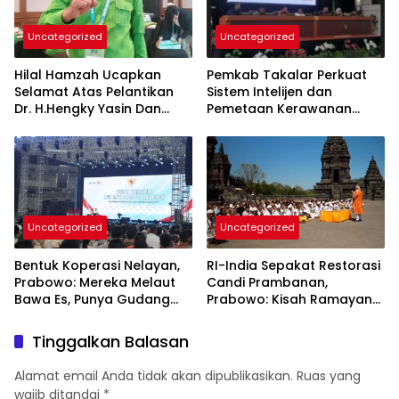
Uncategorized
Uncategorized
Hilal Hamzah Ucapkan
Pemkab Takalar Perkuat
Selamat Atas Pelantikan
Sistem Intelijen dan
Dr. H.Hengky Yasin Dan
Pemetaan Kerawanan
Hj.Fadilah Fahriana, Ketua
Demi Keamanan Daerah
DPC PKB Takalar dan Ketua
DPW PB Prov- Sulsel
Uncategorized
Uncategorized
Bentuk Koperasi Nelayan,
RI-India Sepakat Restorasi
Prabowo: Mereka Melaut
Candi Prambanan,
Bawa Es, Punya Gudang
Prabowo: Kisah Ramayana
Pendingin
Jadi Saksi Kedekatan
Kedua Negara
Tinggalkan Balasan
Alamat email Anda tidak akan dipublikasikan.
Ruas yang
wajib ditandai
*