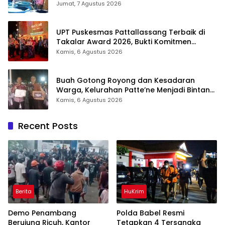
Air Bersih Di Maros
Jumat, 7 Agustus 2026
UPT Puskesmas Pattallassang Terbaik di
Takalar Award 2026, Bukti Komitmen
Hadirkan Pelayanan Kesehatan Berkualitas
Kamis, 6 Agustus 2026
Buah Gotong Royong dan Kesadaran
Warga, Kelurahan Patte’ne Menjadi Bintang
Takalar Award 2026
Kamis, 6 Agustus 2026
Recent Posts
Berita
HuKrim
Demo Penambang
Polda Babel Resmi
Berujung Ricuh, Kantor
Tetapkan 4 Tersangka