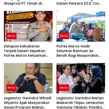
Wasprod PT Timah di
Dalam Perkara 52,5 Ton
Belitung Timur Terbakar
Pasir Timah Ilegal Di
Belitung
Berita
Berita
Delapan Kebakaran
Polres Maros Hadir
Terjadi Dalam Sepekan,
Salurkan Bantuan Air
Polres Maros Keluarkan
Bersih Bagi Masyarakat
Imbauan kepada
Terdampak Krisis Air Bersih
Masyarakat
Di Maros
Berita
Berita
Legislator Gerindra Wihadi
Legislator Gerindra Marlyn
Wiyanto Ajak Masyarakat
Maisarah Tinjau Jembatan
Awasi Program Makan
Gantung Cibeber, Pastikan