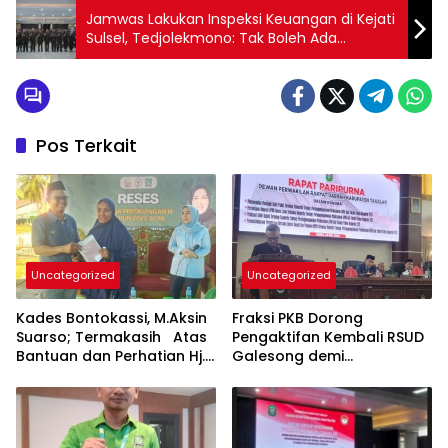
Jamwas Lakukan Inspeksi Keuangan di Kejati
Sulsel, Tedjolekmono: Tak Boleh Ada
Anggaran Fiktif
Pos Terkait
Uncategorized
Uncategorized
Kades Bontokassi, M.Aksin
Fraksi PKB Dorong
Suarso; Termakasih Atas
Pengaktifan Kembali RSUD
Bantuan dan Perhatian Hj.
Galesong demi
Fadilah Fahriana Untuk
Peningkatan Layanan
Warganya
Kesehatan Masyarakat