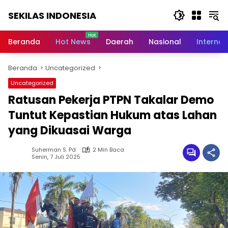
Langsung
SEKILAS INDONESIA
ke
konten
Berita
Terkini,
Beranda
Hot News
Daerah
Nasional
Internas
Breaking
News,
Beranda
Uncategorized
Latest
World,
Uncategorized
Headlines,
Ratusan Pekerja PTPN Takalar Demo
News
Today
Tuntut Kepastian Hukum atas Lahan
yang Dikuasai Warga
Suherman S. Pd
2 Min Baca
Senin, 7 Juli 2025