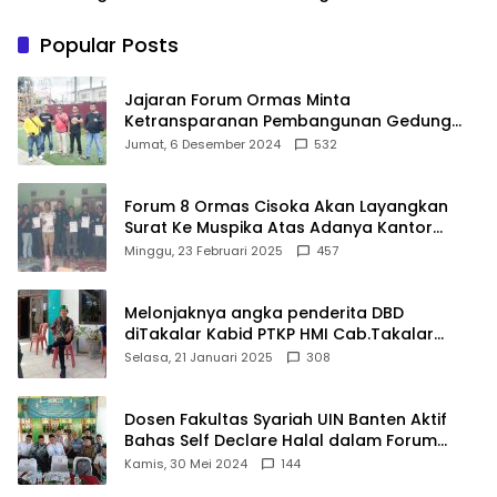
Bergizi Gratis agar Tepat
Aspirasi Warga Terlaksana
Sasaran
Popular Posts
Jajaran Forum Ormas Minta
Ketransparanan Pembangunan Gedung
Damkar Di Kecamatan Cisoka
Jumat, 6 Desember 2024
532
Forum 8 Ormas Cisoka Akan Layangkan
Surat Ke Muspika Atas Adanya Kantor
Matel di Cisoka
Minggu, 23 Februari 2025
457
Melonjaknya angka penderita DBD
diTakalar Kabid PTKP HMI Cab.Takalar
angkat bicara
Selasa, 21 Januari 2025
308
Dosen Fakultas Syariah UIN Banten Aktif
Bahas Self Declare Halal dalam Forum
Ijtima Ulama MUI
Kamis, 30 Mei 2024
144