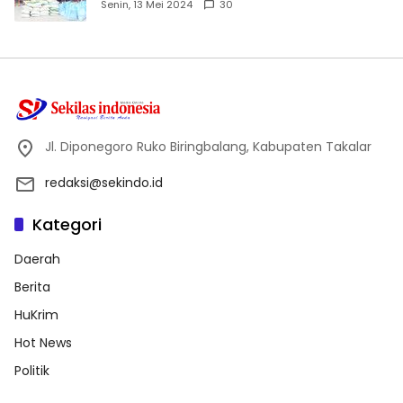
Dhuafa dan Anak Yatim-Piatu
Senin, 13 Mei 2024
30
Jl. Diponegoro Ruko Biringbalang, Kabupaten Takalar
redaksi@sekindo.id
Kategori
Daerah
Berita
HuKrim
Hot News
Politik