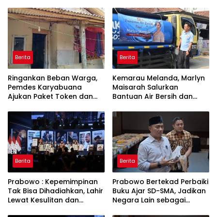
Berita
Berita
Ringankan Beban Warga,
Kemarau Melanda, Marlyn
Pemdes Karyabuana
Maisarah Salurkan
Ajukan Paket Token dan
Bantuan Air Bersih dan
Penurunan Daya Listrik ke
Toren untuk Warga
PLN
Babakan Madang
Berita
Berita
Prabowo : Kepemimpinan
Prabowo Bertekad Perbaiki
Tak Bisa Dihadiahkan, Lahir
Buku Ajar SD-SMA, Jadikan
Lewat Kesulitan dan
Negara Lain sebagai
Keberanian
Referensi