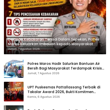
Delapan Kebakaran Terjadi Dalam Sepekan, Polres
Maros Keluarkan Imbauan kepada Masyarakat
Jumat, 7 Agustus 2026
Polres Maros Hadir Salurkan Bantuan Air
Bersih Bagi Masyarakat Terdampak Krisis
Air Bersih Di Maros
Jumat, 7 Agustus 2026
UPT Puskesmas Pattallassang Terbaik di
Takalar Award 2026, Bukti Komitmen
Hadirkan Pelayanan Kesehatan Berkualitas
Kamis, 6 Agustus 2026