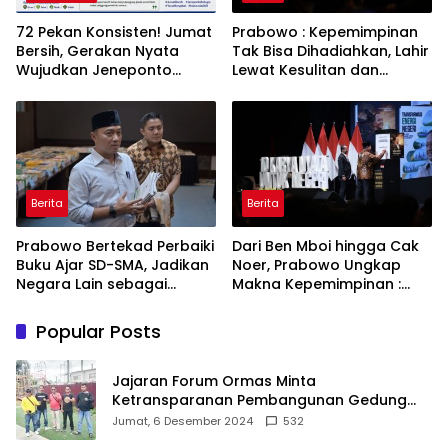
72 Pekan Konsisten! Jumat
Prabowo : Kepemimpinan
Bersih, Gerakan Nyata
Tak Bisa Dihadiahkan, Lahir
Wujudkan Jeneponto
Lewat Kesulitan dan
Bahagia dan Lingkungan
Keberanian
ASRI
Berita
Berita
Prabowo Bertekad Perbaiki
Dari Ben Mboi hingga Cak
Buku Ajar SD-SMA, Jadikan
Noer, Prabowo Ungkap
Negara Lain sebagai
Makna Kepemimpinan :
Referensi
Bekerja, Cintai Rakyat &
Gunakan Akal Sehat
Popular Posts
Jajaran Forum Ormas Minta
Ketransparanan Pembangunan Gedung
Damkar Di Kecamatan Cisoka
Jumat, 6 Desember 2024
532