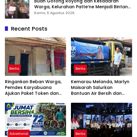
Buah Gotong Royong dan Kesadaran
Warga, Kelurahan Patte’ne Menjadi Bintang
Takalar Award 2026
Kamis, 6 Agustus 2026
Recent Posts
Berita
Berita
Ringankan Beban Warga,
Kemarau Melanda, Marlyn
Pemdes Karyabuana
Maisarah Salurkan
Ajukan Paket Token dan
Bantuan Air Bersih dan
Penurunan Daya Listrik ke
Toren untuk Warga
PLN
Babakan Madang
Advertorial
Berita