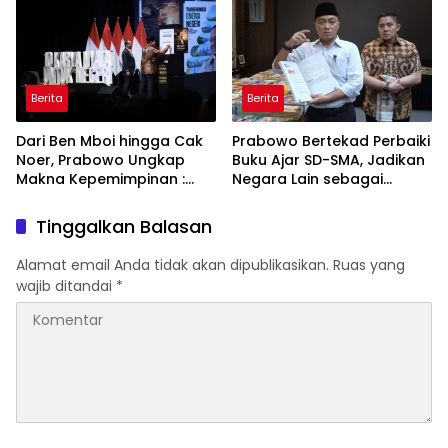
Berita
Berita
Dari Ben Mboi hingga Cak
Prabowo Bertekad Perbaiki
Noer, Prabowo Ungkap
Buku Ajar SD-SMA, Jadikan
Makna Kepemimpinan :
Negara Lain sebagai
Bekerja, Cintai Rakyat &
Referensi
Gunakan Akal Sehat
Tinggalkan Balasan
Alamat email Anda tidak akan dipublikasikan.
Ruas yang
wajib ditandai
*