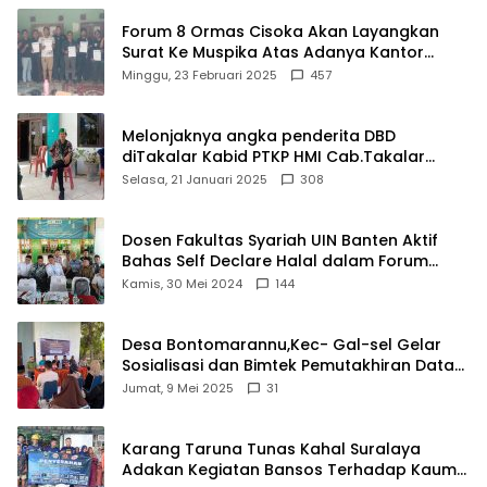
Forum 8 Ormas Cisoka Akan Layangkan
Surat Ke Muspika Atas Adanya Kantor
Matel di Cisoka
Minggu, 23 Februari 2025
457
Melonjaknya angka penderita DBD
diTakalar Kabid PTKP HMI Cab.Takalar
angkat bicara
Selasa, 21 Januari 2025
308
Dosen Fakultas Syariah UIN Banten Aktif
Bahas Self Declare Halal dalam Forum
Ijtima Ulama MUI
Kamis, 30 Mei 2024
144
Desa Bontomarannu,Kec- Gal-sel Gelar
Sosialisasi dan Bimtek Pemutakhiran Data
ID
Jumat, 9 Mei 2025
31
Karang Taruna Tunas Kahal Suralaya
Adakan Kegiatan Bansos Terhadap Kaum