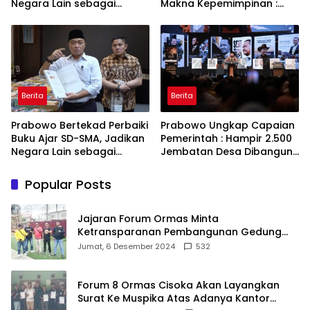
Negara Lain sebagai
Makna Kepemimpinan :
Referensi
Bekerja, Cintai Rakyat &
Gunakan Akal Sehat
Berita
Berita
Prabowo Bertekad Perbaiki
Prabowo Ungkap Capaian
Buku Ajar SD-SMA, Jadikan
Pemerintah : Hampir 2.500
Negara Lain sebagai
Jembatan Desa Dibangun,
Referensi
100 Ribu Sekolah
Ditargetkan Direvitalisasi
Popular Posts
Jajaran Forum Ormas Minta
Ketransparanan Pembangunan Gedung
Damkar Di Kecamatan Cisoka
Jumat, 6 Desember 2024
532
Forum 8 Ormas Cisoka Akan Layangkan
Surat Ke Muspika Atas Adanya Kantor