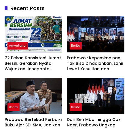
Recent Posts
Advertorial
Berita
72 Pekan Konsisten! Jumat
Prabowo : Kepemimpinan
Bersih, Gerakan Nyata
Tak Bisa Dihadiahkan, Lahir
Wujudkan Jeneponto
Lewat Kesulitan dan
Bahagia dan Lingkungan
Keberanian
ASRI
Berita
Berita
Prabowo Bertekad Perbaiki
Dari Ben Mboi hingga Cak
Buku Ajar SD-SMA, Jadikan
Noer, Prabowo Ungkap