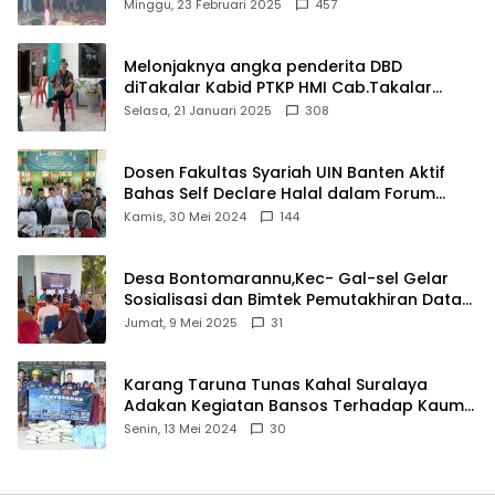
Matel di Cisoka
Minggu, 23 Februari 2025
457
Melonjaknya angka penderita DBD
diTakalar Kabid PTKP HMI Cab.Takalar
angkat bicara
Selasa, 21 Januari 2025
308
Dosen Fakultas Syariah UIN Banten Aktif
Bahas Self Declare Halal dalam Forum
Ijtima Ulama MUI
Kamis, 30 Mei 2024
144
Desa Bontomarannu,Kec- Gal-sel Gelar
Sosialisasi dan Bimtek Pemutakhiran Data
ID
Jumat, 9 Mei 2025
31
Karang Taruna Tunas Kahal Suralaya
Adakan Kegiatan Bansos Terhadap Kaum
Dhuafa dan Anak Yatim-Piatu
Senin, 13 Mei 2024
30