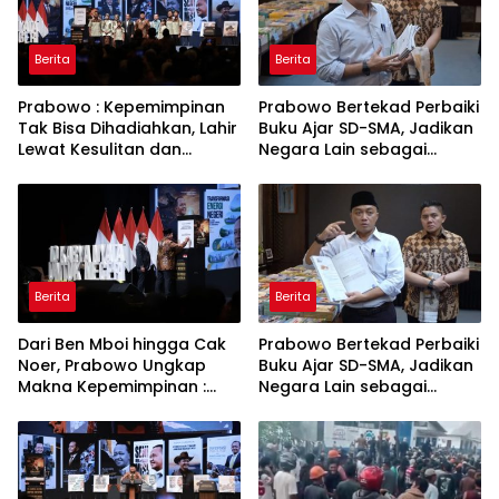
Berita
Berita
Prabowo : Kepemimpinan
Prabowo Bertekad Perbaiki
Tak Bisa Dihadiahkan, Lahir
Buku Ajar SD-SMA, Jadikan
Lewat Kesulitan dan
Negara Lain sebagai
Keberanian
Referensi
Berita
Berita
Dari Ben Mboi hingga Cak
Prabowo Bertekad Perbaiki
Noer, Prabowo Ungkap
Buku Ajar SD-SMA, Jadikan
Makna Kepemimpinan :
Negara Lain sebagai
Bekerja, Cintai Rakyat &
Referensi
Gunakan Akal Sehat