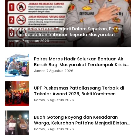
Delapan Kebakaran Terjadi Dalam Sepekan, Polres
Maros Keluarkan Imbauan kepada Masyarakat
Jumat, 7 Agustus 2026
Polres Maros Hadir Salurkan Bantuan Air
Bersih Bagi Masyarakat Terdampak Krisis
Air Bersih Di Maros
Jumat, 7 Agustus 2026
UPT Puskesmas Pattallassang Terbaik di
Takalar Award 2026, Bukti Komitmen
Hadirkan Pelayanan Kesehatan Berkualitas
Kamis, 6 Agustus 2026
Buah Gotong Royong dan Kesadaran
Warga, Kelurahan Patte’ne Menjadi Bintang
Takalar Award 2026
Kamis, 6 Agustus 2026