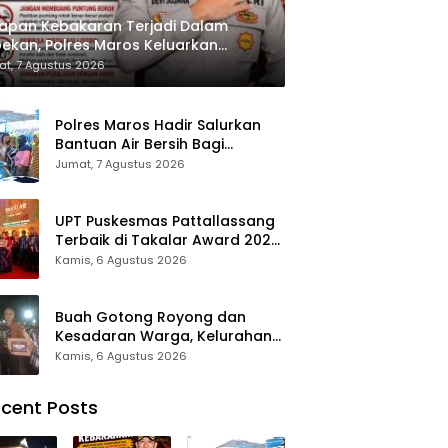
apan Kebakaran Terjadi Dalam
ekan, Polres Maros Keluarkan
bauan kepada Masyarakat
t, 7 Agustus 2026
Polres Maros Hadir Salurkan
Bantuan Air Bersih Bagi
Masyarakat Terdampak Krisis
Jumat, 7 Agustus 2026
Air Bersih Di Maros
UPT Puskesmas Pattallassang
Terbaik di Takalar Award 2026,
Bukti Komitmen Hadirkan
Kamis, 6 Agustus 2026
Pelayanan Kesehatan
Berkualitas
Buah Gotong Royong dan
Kesadaran Warga, Kelurahan
Patte’ne Menjadi Bintang
Kamis, 6 Agustus 2026
Takalar Award 2026
cent Posts