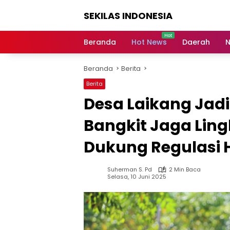
Langsung
SEKILAS INDONESIA
ke
konten
Berita
Terkini,
Beranda
Hot News
Daerah
N
Breaking
News,
Beranda
Berita
Latest
World,
Berita
Headlines,
Desa Laikang Jad
News
Today
Bangkit Jaga Lin
Dukung Regulasi 
Suherman S. Pd
2 Min Baca
Selasa, 10 Juni 2025