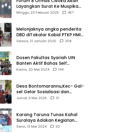
Forum 8 Ormas Cisoka Akan
Layangkan Surat Ke Muspika
Atas Adanya Kantor Matel di
Minggu, 23 Februari 2025
457
Cisoka
Melonjaknya angka penderita
DBD diTakalar Kabid PTKP HMI
Cab.Takalar angkat bicara
Selasa, 21 Januari 2025
308
Dosen Fakultas Syariah UIN
Banten Aktif Bahas Self
Declare Halal dalam Forum
Kamis, 30 Mei 2024
144
Ijtima Ulama MUI
Desa Bontomarannu,Kec- Gal-
sel Gelar Sosialisasi dan
Bimtek Pemutakhiran Data ID
Jumat, 9 Mei 2025
31
Karang Taruna Tunas Kahal
Suralaya Adakan Kegiatan
Bansos Terhadap Kaum
Senin, 13 Mei 2024
30
Dhuafa dan Anak Yatim-Piatu