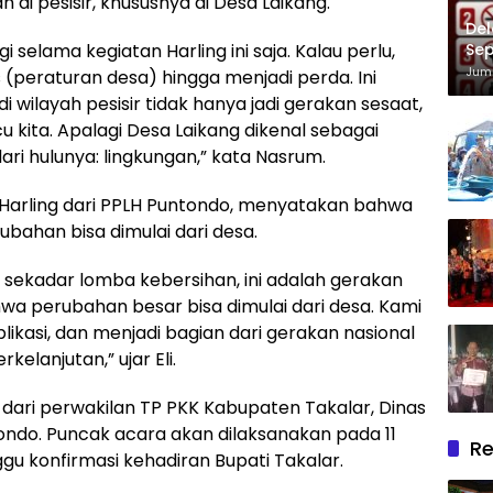
i pesisir, khususnya di Desa Laikang.
Del
selama kegiatan Harling ini saja. Kalau perlu,
Sep
Im
Juma
s (peraturan desa) hingga menjadi perda. Ini
 wilayah pesisir tidak hanya jadi gerakan sesaat,
u kita. Apalagi Desa Laikang dikenal sebagai
dari hulunya: lingkungan,” kata Nasrum.
ia Harling dari PPLH Puntondo, menyatakan bahwa
ubahan bisa dimulai dari desa.
 sekadar lomba kebersihan, ini adalah gerakan
a perubahan besar bisa dimulai dari desa. Kami
plikasi, dan menjadi bagian dari gerakan nasional
elanjutan,” ujar Eli.
iri dari perwakilan TP PKK Kabupaten Takalar, Dinas
ondo. Puncak acara akan dilaksanakan pada 11
Re
gu konfirmasi kehadiran Bupati Takalar.