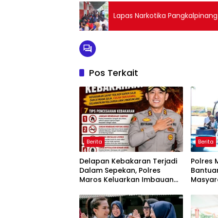
Lapas Narkotika Pangkalpinang
Pos Terkait
Berita
Berita
Delapan Kebakaran Terjadi
Polres 
Dalam Sepekan, Polres
Bantuan
Maros Keluarkan Imbauan
Masyar
kepada Masyarakat
Krisis A