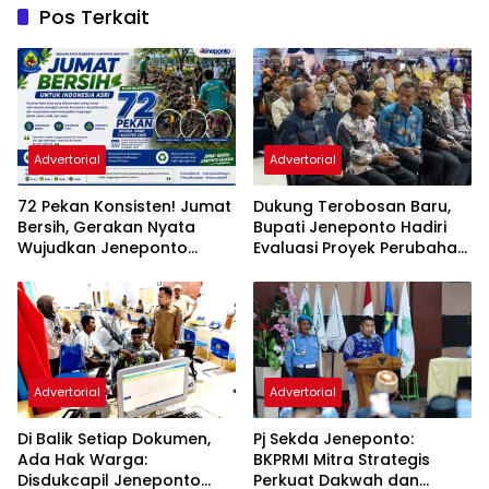
Pos Terkait
Advertorial
Advertorial
72 Pekan Konsisten! Jumat
Dukung Terobosan Baru,
Bersih, Gerakan Nyata
Bupati Jeneponto Hadiri
Wujudkan Jeneponto
Evaluasi Proyek Perubahan
Bahagia dan Lingkungan
PKN Tingkat II di Makassar
ASRI
Advertorial
Advertorial
Di Balik Setiap Dokumen,
Pj Sekda Jeneponto:
Ada Hak Warga:
BKPRMI Mitra Strategis
Disdukcapil Jeneponto
Perkuat Dakwah dan