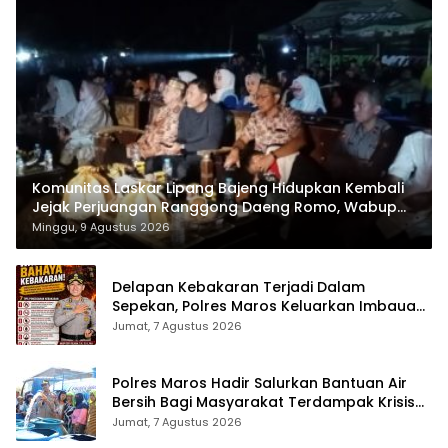
Komunitas Laskar Lipang Bajeng Hidupkan Kembali
Jejak Perjuangan Ranggong Daeng Romo, Wabup
Takalar: Apresiasi Bahwa Sejarah Adalah Warisan
Minggu, 9 Agustus 2026
yang Tak Ternilai”.
Delapan Kebakaran Terjadi Dalam
Sepekan, Polres Maros Keluarkan Imbauan
kepada Masyarakat
Jumat, 7 Agustus 2026
Polres Maros Hadir Salurkan Bantuan Air
Bersih Bagi Masyarakat Terdampak Krisis
Air Bersih Di Maros
Jumat, 7 Agustus 2026