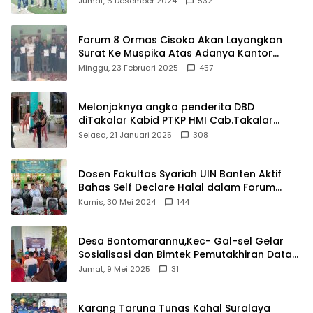
Jumat, 6 Desember 2024
532
Forum 8 Ormas Cisoka Akan Layangkan
Surat Ke Muspika Atas Adanya Kantor
Matel di Cisoka
Minggu, 23 Februari 2025
457
Melonjaknya angka penderita DBD
diTakalar Kabid PTKP HMI Cab.Takalar
angkat bicara
Selasa, 21 Januari 2025
308
Dosen Fakultas Syariah UIN Banten Aktif
Bahas Self Declare Halal dalam Forum
Ijtima Ulama MUI
Kamis, 30 Mei 2024
144
Desa Bontomarannu,Kec- Gal-sel Gelar
Sosialisasi dan Bimtek Pemutakhiran Data
ID
Jumat, 9 Mei 2025
31
Karang Taruna Tunas Kahal Suralaya