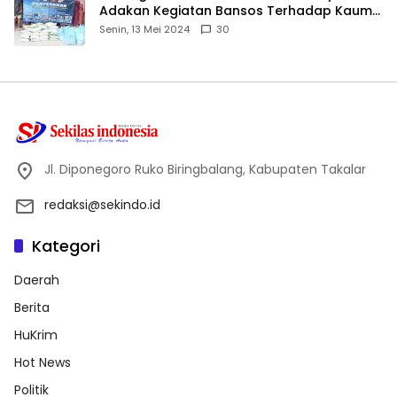
Adakan Kegiatan Bansos Terhadap Kaum
Dhuafa dan Anak Yatim-Piatu
Senin, 13 Mei 2024
30
Jl. Diponegoro Ruko Biringbalang, Kabupaten Takalar
redaksi@sekindo.id
Kategori
Daerah
Berita
HuKrim
Hot News
Politik