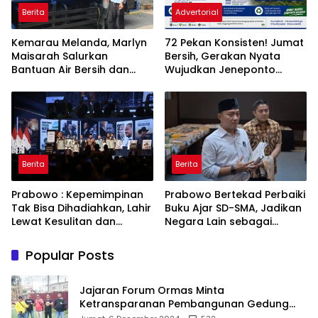
Berita
Advertorial
Kemarau Melanda, Marlyn
72 Pekan Konsisten! Jumat
Maisarah Salurkan
Bersih, Gerakan Nyata
Bantuan Air Bersih dan
Wujudkan Jeneponto
Toren untuk Warga
Bahagia dan Lingkungan
Babakan Madang
ASRI
Berita
Berita
Prabowo : Kepemimpinan
Prabowo Bertekad Perbaiki
Tak Bisa Dihadiahkan, Lahir
Buku Ajar SD-SMA, Jadikan
Lewat Kesulitan dan
Negara Lain sebagai
Keberanian
Referensi
Popular Posts
Jajaran Forum Ormas Minta
Ketransparanan Pembangunan Gedung
Damkar Di Kecamatan Cisoka