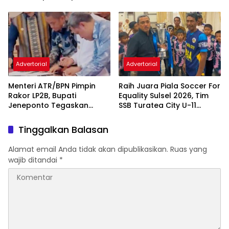
Tingkatkan Kualitas
Pembinaan Generasi Muda
Layanan Administrasi
Kependudukan
Advertorial
Advertorial
Menteri ATR/BPN Pimpin
Raih Juara Piala Soccer For
Rakor LP2B, Bupati
Equality Sulsel 2026, Tim
Jeneponto Tegaskan
SSB Turatea City U-11
Komitmen Lindungi Lahan
Diterima Bupati Jeneponto
Pertanian
Tinggalkan Balasan
Alamat email Anda tidak akan dipublikasikan.
Ruas yang
wajib ditandai
*