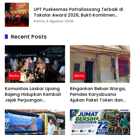
UPT Puskesmas Pattallassang Terbaik di
Takalar Award 2026, Bukti Komitmen
Hadirkan Pelayanan Kesehatan Berkualitas
Kamis, 6 Agustus 2026
Recent Posts
Berita
Berita
Komunitas Laskar Lipang
Ringankan Beban Warga,
Bajeng Hidupkan Kembali
Pemdes Karyabuana
Jejak Perjuangan
Ajukan Paket Token dan
Ranggong Daeng Romo,
Penurunan Daya Listrik ke
Wabup Takalar: Apresiasi
PLN
Bahwa Sejarah Adalah
Warisan yang Tak Ternilai”.