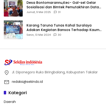
Desa Bontomarannu,Kec- Gal-sel Gelar
Sosialisasi dan Bimtek Pemutakhiran Data
ID
Jumat, 9 Mei 2025
31
Karang Taruna Tunas Kahal Suralaya
Adakan Kegiatan Bansos Terhadap Kaum
Dhuafa dan Anak Yatim-Piatu
Senin, 13 Mei 2024
30
Jl. Diponegoro Ruko Biringbalang, Kabupaten Takalar
redaksi@sekindo.id
Kategori
Daerah