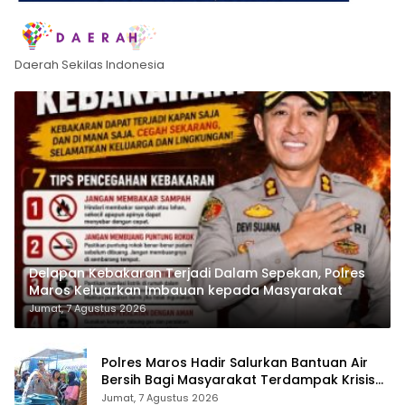
Daerah Sekilas Indonesia
Delapan Kebakaran Terjadi Dalam Sepekan, Polres
Maros Keluarkan Imbauan kepada Masyarakat
Jumat, 7 Agustus 2026
Polres Maros Hadir Salurkan Bantuan Air
Bersih Bagi Masyarakat Terdampak Krisis
Air Bersih Di Maros
Jumat, 7 Agustus 2026