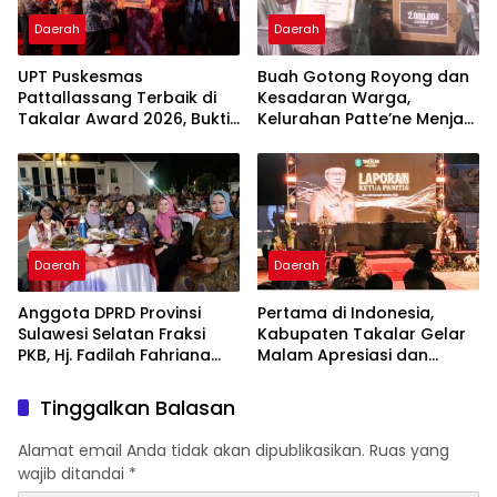
Daerah
Daerah
UPT Puskesmas
Buah Gotong Royong dan
Pattallassang Terbaik di
Kesadaran Warga,
Takalar Award 2026, Bukti
Kelurahan Patte’ne Menjadi
Komitmen Hadirkan
Bintang Takalar Award
Pelayanan Kesehatan
2026
Berkualitas
Daerah
Daerah
Anggota DPRD Provinsi
Pertama di Indonesia,
Sulawesi Selatan Fraksi
Kabupaten Takalar Gelar
PKB, Hj. Fadilah Fahriana
Malam Apresiasi dan
Hadiri Dan Beri Apresiasi :
Inovasi Award 2026:
Takalar Menyalakan
Panggung Penghargaan
Tinggalkan Balasan
Lentera Pengabdian
bagi Pelayan Publik
Melalui Malam Apresiasi
Berprestasi
Alamat email Anda tidak akan dipublikasikan.
Ruas yang
dan Inovasi Award 2026
wajib ditandai
*