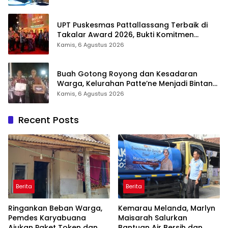
UPT Puskesmas Pattallassang Terbaik di
Takalar Award 2026, Bukti Komitmen
Hadirkan Pelayanan Kesehatan Berkualitas
Kamis, 6 Agustus 2026
Buah Gotong Royong dan Kesadaran
Warga, Kelurahan Patte’ne Menjadi Bintang
Takalar Award 2026
Kamis, 6 Agustus 2026
Recent Posts
Berita
Berita
Ringankan Beban Warga,
Kemarau Melanda, Marlyn
Pemdes Karyabuana
Maisarah Salurkan
Ajukan Paket Token dan
Bantuan Air Bersih dan