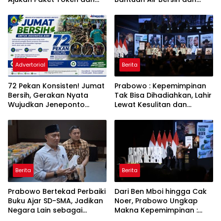
Penurunan Daya Listrik ke
Toren untuk Warga
PLN
Babakan Madang
Advertorial
Berita
72 Pekan Konsisten! Jumat
Prabowo : Kepemimpinan
Bersih, Gerakan Nyata
Tak Bisa Dihadiahkan, Lahir
Wujudkan Jeneponto
Lewat Kesulitan dan
Bahagia dan Lingkungan
Keberanian
ASRI
Berita
Berita
Prabowo Bertekad Perbaiki
Dari Ben Mboi hingga Cak
Buku Ajar SD-SMA, Jadikan
Noer, Prabowo Ungkap
Negara Lain sebagai
Makna Kepemimpinan :
Referensi
Bekerja, Cintai Rakyat &