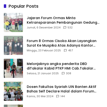
Gunakan Akal Sehat
Popular Posts
Jajaran Forum Ormas Minta
Ketransparanan Pembangunan Gedung
Damkar Di Kecamatan Cisoka
Jumat, 6 Desember 2024
532
Forum 8 Ormas Cisoka Akan Layangkan
Surat Ke Muspika Atas Adanya Kantor
Matel di Cisoka
Minggu, 23 Februari 2025
457
Melonjaknya angka penderita DBD
diTakalar Kabid PTKP HMI Cab.Takalar
angkat bicara
Selasa, 21 Januari 2025
308
Dosen Fakultas Syariah UIN Banten Aktif
Bahas Self Declare Halal dalam Forum
Ijtima Ulama MUI
Kamis, 30 Mei 2024
144