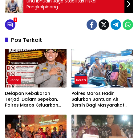
Unu Ibnudin Jaga Stabilitas Fiskal
Pangkalpinang
3
Pos Terkait
Berita
Berita
Delapan Kebakaran
Polres Maros Hadir
Terjadi Dalam Sepekan,
Salurkan Bantuan Air
Polres Maros Keluarkan
Bersih Bagi Masyarakat
Imbauan kepada
Terdampak Krisis Air Bersih
Masyarakat
Di Maros