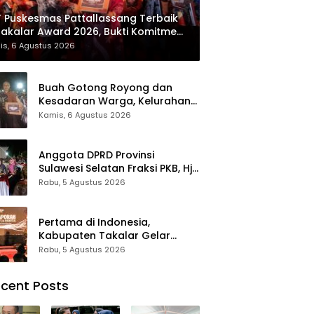
 Puskesmas Pattallassang Terbaik
Takalar Award 2026, Bukti Komitmen
irkan Pelayanan Kesehatan
is, 6 Agustus 2026
kualitas
Buah Gotong Royong dan
Kesadaran Warga, Kelurahan
Patte’ne Menjadi Bintang
Kamis, 6 Agustus 2026
Takalar Award 2026
Anggota DPRD Provinsi
Sulawesi Selatan Fraksi PKB, Hj.
Fadilah Fahriana Hadiri Dan
Rabu, 5 Agustus 2026
Beri Apresiasi : Takalar
Menyalakan Lentera
Pengabdian Melalui Malam
Pertama di Indonesia,
Apresiasi dan Inovasi Award
Kabupaten Takalar Gelar
2026
Malam Apresiasi dan Inovasi
Rabu, 5 Agustus 2026
Award 2026: Panggung
Penghargaan bagi Pelayan
cent Posts
Publik Berprestasi