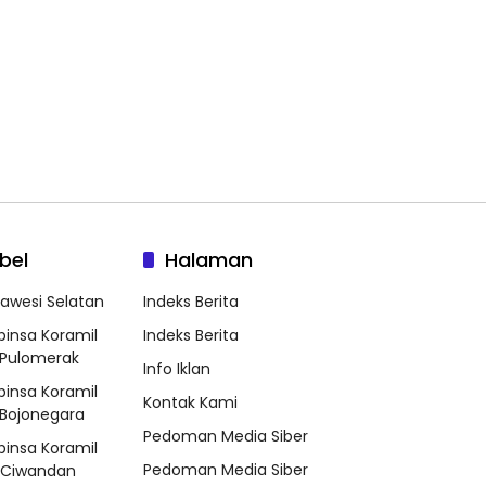
bel
Halaman
lawesi Selatan
Indeks Berita
binsa Koramil
Indeks Berita
Pulomerak
Info Iklan
binsa Koramil
Kontak Kami
Bojonegara
Pedoman Media Siber
binsa Koramil
Pedoman Media Siber
/Ciwandan