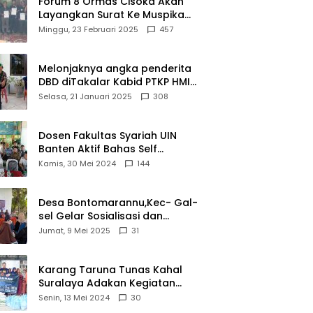
Forum 8 Ormas Cisoka Akan
Layangkan Surat Ke Muspika
Atas Adanya Kantor Matel di
Minggu, 23 Februari 2025
457
Cisoka
Melonjaknya angka penderita
DBD diTakalar Kabid PTKP HMI
Cab.Takalar angkat bicara
Selasa, 21 Januari 2025
308
Dosen Fakultas Syariah UIN
Banten Aktif Bahas Self
Declare Halal dalam Forum
Kamis, 30 Mei 2024
144
Ijtima Ulama MUI
Desa Bontomarannu,Kec- Gal-
sel Gelar Sosialisasi dan
Bimtek Pemutakhiran Data ID
Jumat, 9 Mei 2025
31
Karang Taruna Tunas Kahal
Suralaya Adakan Kegiatan
Bansos Terhadap Kaum
Senin, 13 Mei 2024
30
Dhuafa dan Anak Yatim-Piatu