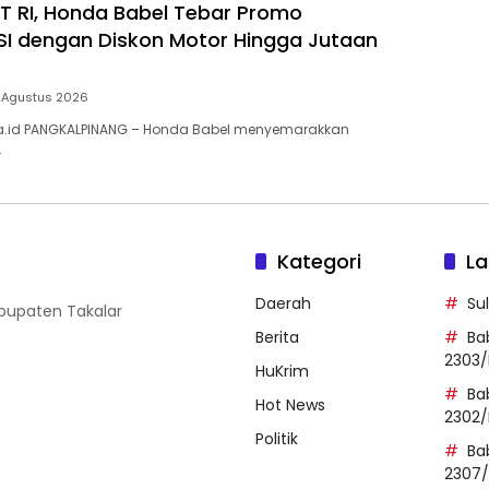
 RI, Honda Babel Tebar Promo
I dengan Diskon Motor Hingga Jutaan
 Agustus 2026
ia.id PANGKALPINANG – Honda Babel menyemarakkan
…
Kategori
La
Daerah
Su
abupaten Takalar
Berita
Ba
2303/
HuKrim
Ba
Hot News
2302/
Politik
Ba
2307