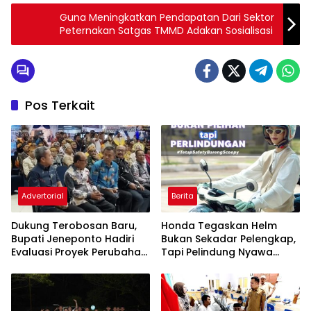
Guna Meningkatkan Pendapatan Dari Sektor
Peternakan Satgas TMMD Adakan Sosialisasi
Pos Terkait
Advertorial
Berita
Dukung Terobosan Baru,
Honda Tegaskan Helm
Bupati Jeneponto Hadiri
Bukan Sekadar Pelengkap,
Evaluasi Proyek Perubahan
Tapi Pelindung Nyawa
PKN Tingkat II di Makassar
yang Wajib Dipakai Setiap
Berkendara