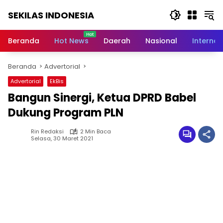
Langsung
SEKILAS INDONESIA
ke
konten
Berita
Terkini,
Beranda
Hot News
Daerah
Nasional
Internas
Breaking
News,
Beranda
Advertorial
Latest
World,
Advertorial
EkBis
Headlines,
Bangun Sinergi, Ketua DPRD Babel
News
Today
Dukung Program PLN
Rin Redaksi
2 Min Baca
Selasa, 30 Maret 2021