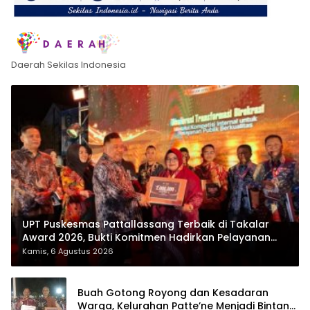
Daerah Sekilas Indonesia
UPT Puskesmas Pattallassang Terbaik di Takalar
Award 2026, Bukti Komitmen Hadirkan Pelayanan
Kesehatan Berkualitas
Kamis, 6 Agustus 2026
Buah Gotong Royong dan Kesadaran
Warga, Kelurahan Patte’ne Menjadi Bintang