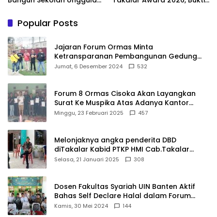
hingga Undang Universitas
Komitmen Hadirkan
Terbaik Dunia
Pelayanan Kesehatan
Popular Posts
Berkualitas
Jajaran Forum Ormas Minta
Ketransparanan Pembangunan Gedung
Damkar Di Kecamatan Cisoka
Jumat, 6 Desember 2024
532
Forum 8 Ormas Cisoka Akan Layangkan
Surat Ke Muspika Atas Adanya Kantor
Matel di Cisoka
Minggu, 23 Februari 2025
457
Melonjaknya angka penderita DBD
diTakalar Kabid PTKP HMI Cab.Takalar
angkat bicara
Selasa, 21 Januari 2025
308
Dosen Fakultas Syariah UIN Banten Aktif
Bahas Self Declare Halal dalam Forum
Ijtima Ulama MUI
Kamis, 30 Mei 2024
144