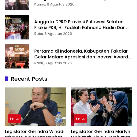
Takalar Award 2026
Kamis, 6 Agustus 2026
Anggota DPRD Provinsi Sulawesi Selatan
Fraksi PKB, Hj. Fadilah Fahriana Hadiri Dan
Beri Apresiasi : Takalar Menyalakan Lentera
Rabu, 5 Agustus 2026
Pengabdian Melalui Malam Apresiasi dan
Inovasi Award 2026
Pertama di Indonesia, Kabupaten Takalar
Gelar Malam Apresiasi dan Inovasi Award
2026: Panggung Penghargaan bagi
Rabu, 5 Agustus 2026
Pelayan Publik Berprestasi
Recent Posts
Berita
Berita
Legislator Gerindra Wihadi
Legislator Gerindra Marlyn