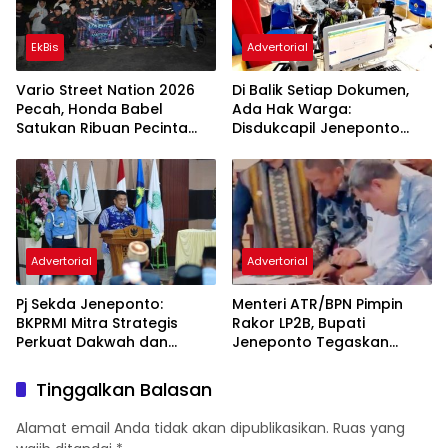
EkBis
Advertorial
Vario Street Nation 2026
Di Balik Setiap Dokumen,
Pecah, Honda Babel
Ada Hak Warga:
Satukan Ribuan Pecinta
Disdukcapil Jeneponto
Vario Lewat Semangat Cari
Tingkatkan Kualitas
Aman
Layanan Administrasi
Kependudukan
Advertorial
Advertorial
Pj Sekda Jeneponto:
Menteri ATR/BPN Pimpin
BKPRMI Mitra Strategis
Rakor LP2B, Bupati
Perkuat Dakwah dan
Jeneponto Tegaskan
Pembinaan Generasi Muda
Komitmen Lindungi Lahan
Pertanian
Tinggalkan Balasan
Alamat email Anda tidak akan dipublikasikan.
Ruas yang