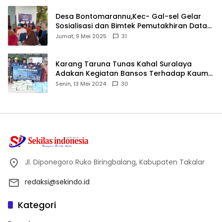
Desa Bontomarannu,Kec- Gal-sel Gelar
Sosialisasi dan Bimtek Pemutakhiran Data
ID
Jumat, 9 Mei 2025
31
Karang Taruna Tunas Kahal Suralaya
Adakan Kegiatan Bansos Terhadap Kaum
Dhuafa dan Anak Yatim-Piatu
Senin, 13 Mei 2024
30
Jl. Diponegoro Ruko Biringbalang, Kabupaten Takalar
redaksi@sekindo.id
Kategori