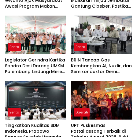
Wiyanto Ajak Masyarakat
Maisarah Tinjau Jembatan
Awasi Program Makan
Gantung Cibeber, Pastikan
Bergizi Gratis agar Tepat
Aspirasi Warga Terlaksana
Sasaran
Berita
Berita
Legislator Gerindra Kartika
BRIN Tancap Gas
Sandra Desi Dorong UMKM
Kembangkan AI, Nuklir, dan
Palembang Lindungi Merek
Semikonduktor Demi
Usaha
Dongkrak Ekonomi
Indonesia
Berita
Daerah
Tingkatkan Kualitas SDM
UPT Puskesmas
Indonesia, Prabowo
Pattallassang Terbaik di
Bangun Sekolah Unggulan
Takalar Award 2026, Bukti