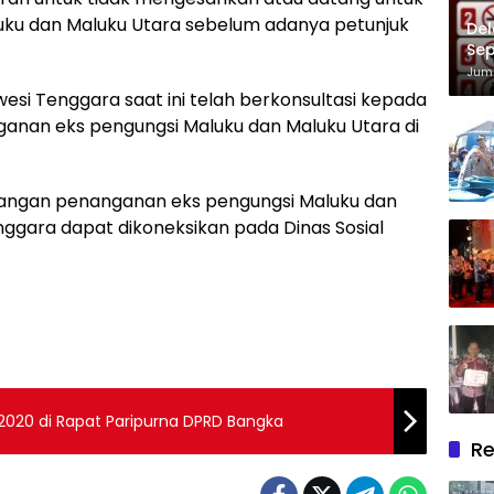
u dan Maluku Utara sebelum adanya petunjuk
Del
Sep
Im
Juma
esi Tenggara saat ini telah berkonsultasi kepada
nan eks pengungsi Maluku dan Maluku Utara di
angan penanganan eks pengungsi Maluku dan
enggara dapat dikoneksikan pada Dinas Sosial
2020 di Rapat Paripurna DPRD Bangka
Re