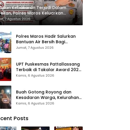
apan Kebakaran Terjadi Dalam
ekan, Polres Maros Keluarkan
bauan kepada Masyarakat
t, 7 Agustus 2026
Polres Maros Hadir Salurkan
Bantuan Air Bersih Bagi
Masyarakat Terdampak Krisis
Jumat, 7 Agustus 2026
Air Bersih Di Maros
UPT Puskesmas Pattallassang
Terbaik di Takalar Award 2026,
Bukti Komitmen Hadirkan
Kamis, 6 Agustus 2026
Pelayanan Kesehatan
Berkualitas
Buah Gotong Royong dan
Kesadaran Warga, Kelurahan
Patte’ne Menjadi Bintang
Kamis, 6 Agustus 2026
Takalar Award 2026
cent Posts