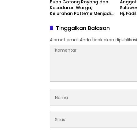
Buah Gotong Royong dan
Anggota
Kesadaran Warga,
Sulawes
Kelurahan Patte’ne Menjadi
Hj. Fadi
Bintang Takalar Award 2026
Dan Ber
Menyal
Tinggalkan Balasan
Pengab
Apresia
Alamat email Anda tidak akan dipublikasi
2026