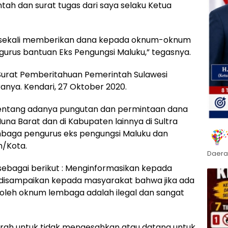
tah dan surat tugas dari saya selaku Ketua
i-sekali memberikan dana kepada oknum-oknum
rus bantuan Eks Pengungsi Maluku,” tegasnya.
Surat Pemberitahuan Pemerintah Sulawesi
ranya. Kendari, 27 Oktober 2020.
entang adanya pungutan dan permintaan dana
a Barat dan di Kabupaten lainnya di Sultra
mbaga pengurus eks pengungsi Maluku dan
n/Kota.
Daera
sebagai berikut : Menginformasikan kepada
 disampaikan kepada masyarakat bahwa jika ada
 oleh oknum lembaga adalah ilegal dan sangat
ah untuk tidak mengesahkan atau datang untuk