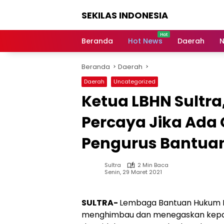
Langsung
SEKILAS INDONESIA
ke
konten
Berita
Terkini,
Beranda
Hot News
Daerah
N
Breaking
News,
Beranda
Daerah
Latest
World,
Daerah
Uncategorized
Headlines,
Ketua LBHN Sultra,
News
Today
Percaya Jika Ada
Pengurus Bantua
Sultra
2 Min Baca
Senin, 29 Maret 2021
SULTRA-
Lembaga Bantuan Hukum Na
menghimbau dan menegaskan kepada