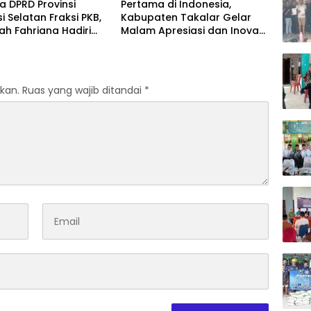
 DPRD Provinsi
Pertama di Indonesia,
i Selatan Fraksi PKB,
Kabupaten Takalar Gelar
lah Fahriana Hadiri
Malam Apresiasi dan Inovasi
i Apresiasi : Takalar
Award 2026: Panggung
akan Lentera
Penghargaan bagi Pelayan
dian Melalui Malam
Publik Berprestasi
si dan Inovasi Award
kan.
Ruas yang wajib ditandai
*