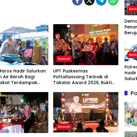
Beri
Dem
Pena
Beruj
Ricuh
Wasp
Timah
Beri
Belit
Daerah
Timur
Polre
Terb
Maros Hadir Salurkan
UPT Puskesmas
Hadir
 Air Bersih Bagi
Pattallassang Terbaik di
Salur
akat Terdampak
Takalar Award 2026, Bukti
Bantu
ir Bersih Di Maros
Komitmen Hadirkan
Bersi
Po
Pelayanan Kesehatan
Masy
Berkualitas
Terd
Krisis
Bersih
Maro
h
Daerah