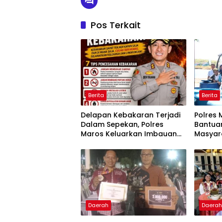
Pos Terkait
Berita
Berita
Delapan Kebakaran Terjadi
Polres 
Dalam Sepekan, Polres
Bantuan
Maros Keluarkan Imbauan
Masyar
kepada Masyarakat
Krisis A
Daerah
Daera