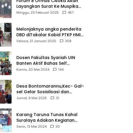
Forum 8 Ormas Cisoka Akan
Layangkan Surat Ke Muspika
Atas Adanya Kantor Matel di
Minggu, 23 Februari 2025
457
Cisoka
Melonjaknya angka penderita
DBD diTakalar Kabid PTKP HMI
Cab.Takalar angkat bicara
Selasa, 21 Januari 2025
308
Dosen Fakultas Syariah UIN
Banten Aktif Bahas Self
Declare Halal dalam Forum
Kamis, 30 Mei 2024
144
Ijtima Ulama MUI
Desa Bontomarannu,Kec- Gal-
sel Gelar Sosialisasi dan
Bimtek Pemutakhiran Data ID
Jumat, 9 Mei 2025
31
Karang Taruna Tunas Kahal
Suralaya Adakan Kegiatan
Bansos Terhadap Kaum
Senin, 13 Mei 2024
30
Dhuafa dan Anak Yatim-Piatu