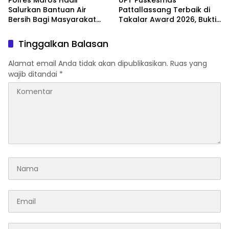
Polres Maros Hadir
UPT Puskesmas
Salurkan Bantuan Air
Pattallassang Terbaik di
Bersih Bagi Masyarakat
Takalar Award 2026, Bukti
Terdampak Krisis Air Bersih
Komitmen Hadirkan
Di Maros
Pelayanan Kesehatan
Tinggalkan Balasan
Berkualitas
Alamat email Anda tidak akan dipublikasikan.
Ruas yang
wajib ditandai
*