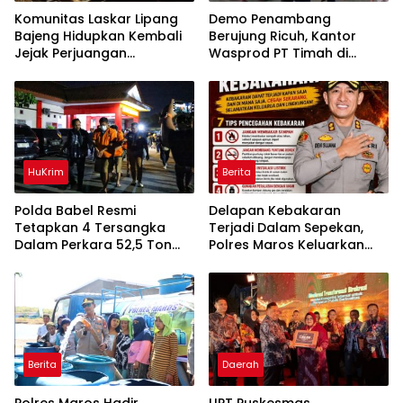
Komunitas Laskar Lipang
Demo Penambang
Bajeng Hidupkan Kembali
Berujung Ricuh, Kantor
Jejak Perjuangan
Wasprod PT Timah di
Ranggong Daeng Romo,
Belitung Timur Terbakar
Wabup Takalar: Apresiasi
Bahwa Sejarah Adalah
Warisan yang Tak Ternilai”.
HuKrim
Berita
Polda Babel Resmi
Delapan Kebakaran
Tetapkan 4 Tersangka
Terjadi Dalam Sepekan,
Dalam Perkara 52,5 Ton
Polres Maros Keluarkan
Pasir Timah Ilegal Di
Imbauan kepada
Belitung
Masyarakat
Berita
Daerah