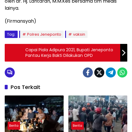
oleh dr. Hj. Lantaran, M.M.Kes bersama tim medis
lainya.
(Firmansyah)
Tag:
Polres Jeneponto
vaksin
Capai Piala Adipura 2021, Bupati Jeneponto
Pantau Kerja Bakti Dilakukan OPD
Pos Terkait
Berita
Berita