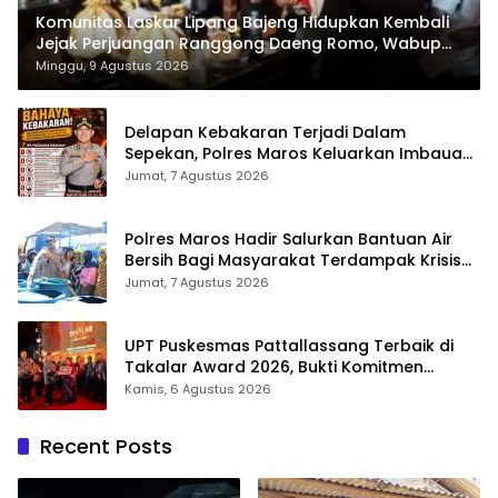
Komunitas Laskar Lipang Bajeng Hidupkan Kembali
Jejak Perjuangan Ranggong Daeng Romo, Wabup
Takalar: Apresiasi Bahwa Sejarah Adalah Warisan
Minggu, 9 Agustus 2026
yang Tak Ternilai”.
Delapan Kebakaran Terjadi Dalam
Sepekan, Polres Maros Keluarkan Imbauan
kepada Masyarakat
Jumat, 7 Agustus 2026
Polres Maros Hadir Salurkan Bantuan Air
Bersih Bagi Masyarakat Terdampak Krisis
Air Bersih Di Maros
Jumat, 7 Agustus 2026
UPT Puskesmas Pattallassang Terbaik di
Takalar Award 2026, Bukti Komitmen
Hadirkan Pelayanan Kesehatan Berkualitas
Kamis, 6 Agustus 2026
Recent Posts