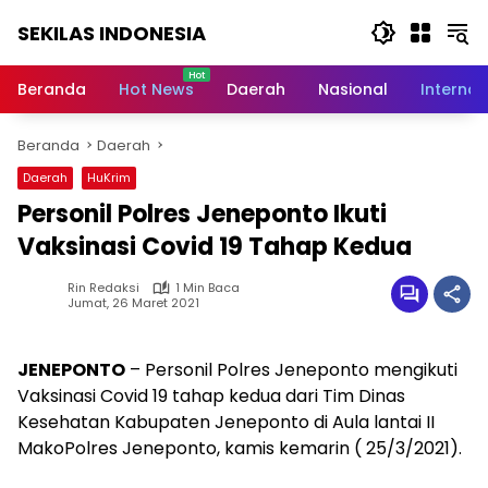
Langsung
SEKILAS INDONESIA
ke
konten
Berita
Terkini,
Beranda
Hot News
Daerah
Nasional
Internas
Breaking
News,
Beranda
Daerah
Latest
World,
Daerah
HuKrim
Headlines,
Personil Polres Jeneponto Ikuti
News
Today
Vaksinasi Covid 19 Tahap Kedua
Rin Redaksi
1 Min Baca
Jumat, 26 Maret 2021
JENEPONTO
– Personil Polres Jeneponto mengikuti
Vaksinasi Covid 19 tahap kedua dari Tim Dinas
Kesehatan Kabupaten Jeneponto di Aula lantai II
MakoPolres Jeneponto, kamis kemarin ( 25/3/2021).