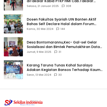
diTakalar Kabid PTKP HMI Cab.Takalar
angkat bicara
Selasa, 21 Januari 2025
308
Dosen Fakultas Syariah UIN Banten Aktif
Bahas Self Declare Halal dalam Forum
Ijtima Ulama MUI
Kamis, 30 Mei 2024
144
Desa Bontomarannu,Kec- Gal-sel Gelar
Sosialisasi dan Bimtek Pemutakhiran Data
ID
Jumat, 9 Mei 2025
31
Karang Taruna Tunas Kahal Suralaya
Adakan Kegiatan Bansos Terhadap Kaum
Dhuafa dan Anak Yatim-Piatu
Senin, 13 Mei 2024
30