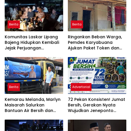
Berita
Berita
Komunitas Laskar Lipang
Ringankan Beban Warga,
Bajeng Hidupkan Kembali
Pemdes Karyabuana
Jejak Perjuangan
Ajukan Paket Token dan
Ranggong Daeng Romo,
Penurunan Daya Listrik ke
Wabup Takalar: Apresiasi
PLN
Bahwa Sejarah Adalah
Warisan yang Tak Ternilai”.
Berita
Advertorial
Kemarau Melanda, Marlyn
72 Pekan Konsisten! Jumat
Maisarah Salurkan
Bersih, Gerakan Nyata
Bantuan Air Bersih dan
Wujudkan Jeneponto
Toren untuk Warga
Bahagia dan Lingkungan
Babakan Madang
ASRI