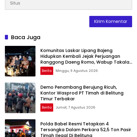
Baca Juga
Komunitas Laskar Lipang Bajeng
Hidupkan Kembali Jejak Perjuangan
Ranggong Daeng Romo, Wabup Takalar:
Apresiasi Bahwa Sejarah Adalah
Berita
Minggu, 9 Agustus 2026
Warisan yang Tak Ternilai”.
Demo Penambang Berujung Ricuh,
Kantor Wasprod PT Timah di Belitung
Timur Terbakar
Berita
Jumat, 7 Agustus 2026
Polda Babel Resmi Tetapkan 4
Tersangka Dalam Perkara 52,5 Ton Pasir
Timah Ilegal Di Belitung