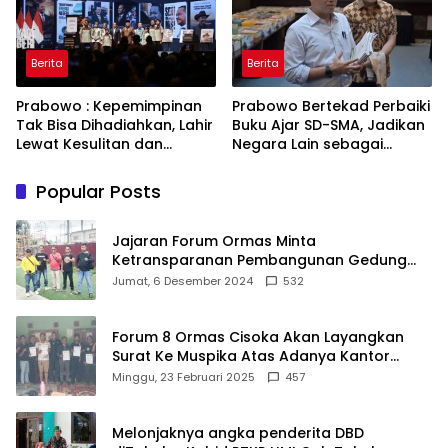
Berita
Berita
Prabowo : Kepemimpinan
Prabowo Bertekad Perbaiki
Tak Bisa Dihadiahkan, Lahir
Buku Ajar SD-SMA, Jadikan
Lewat Kesulitan dan
Negara Lain sebagai
Keberanian
Referensi
Popular Posts
Jajaran Forum Ormas Minta
Ketransparanan Pembangunan Gedung
Damkar Di Kecamatan Cisoka
Jumat, 6 Desember 2024
532
Forum 8 Ormas Cisoka Akan Layangkan
Surat Ke Muspika Atas Adanya Kantor
Matel di Cisoka
Minggu, 23 Februari 2025
457
Melonjaknya angka penderita DBD