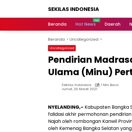
Langsung
SEKILAS INDONESIA
ke
konten
Berita
Terkini,
Beranda
Hot News
Daerah
N
Breaking
News,
Beranda
Uncategorized
Latest
World,
Uncategorized
Headlines,
Pendirian Madrasa
News
Today
Ulama (Minu) Per
Sekilas Indonesia
1 Min Baca
Jumat, 26 Maret 2021
NYELANDING,-
Kabupaten Bangka Se
falidasi akhir permohonan pendiria
Najah oleh rombongan Kanwil Provin
oleh Kemenag Bangka Selatan yang d