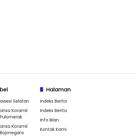
bel
Halaman
lawesi Selatan
Indeks Berita
binsa Koramil
Indeks Berita
Pulomerak
Info Iklan
binsa Koramil
Kontak Kami
Bojonegara