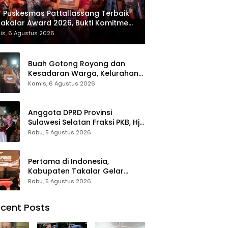
 Puskesmas Pattallassang Terbaik
Takalar Award 2026, Bukti Komitmen
irkan Pelayanan Kesehatan
is, 6 Agustus 2026
kualitas
Buah Gotong Royong dan
Kesadaran Warga, Kelurahan
Patte’ne Menjadi Bintang
Kamis, 6 Agustus 2026
Takalar Award 2026
Anggota DPRD Provinsi
Sulawesi Selatan Fraksi PKB, Hj.
Fadilah Fahriana Hadiri Dan
Rabu, 5 Agustus 2026
Beri Apresiasi : Takalar
Menyalakan Lentera
Pengabdian Melalui Malam
Pertama di Indonesia,
Apresiasi dan Inovasi Award
Kabupaten Takalar Gelar
2026
Malam Apresiasi dan Inovasi
Rabu, 5 Agustus 2026
Award 2026: Panggung
Penghargaan bagi Pelayan
cent Posts
Publik Berprestasi