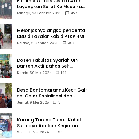
Forum 8 Ormas Cisoka Akan
Layangkan Surat Ke Muspika
Atas Adanya Kantor Matel di
Minggu, 23 Februari 2025
457
Cisoka
Melonjaknya angka penderita
DBD diTakalar Kabid PTKP HMI
Cab.Takalar angkat bicara
Selasa, 21 Januari 2025
308
Dosen Fakultas Syariah UIN
Banten Aktif Bahas Self
Declare Halal dalam Forum
Kamis, 30 Mei 2024
144
Ijtima Ulama MUI
Desa Bontomarannu,Kec- Gal-
sel Gelar Sosialisasi dan
Bimtek Pemutakhiran Data ID
Jumat, 9 Mei 2025
31
Karang Taruna Tunas Kahal
Suralaya Adakan Kegiatan
Bansos Terhadap Kaum
Senin, 13 Mei 2024
30
Dhuafa dan Anak Yatim-Piatu