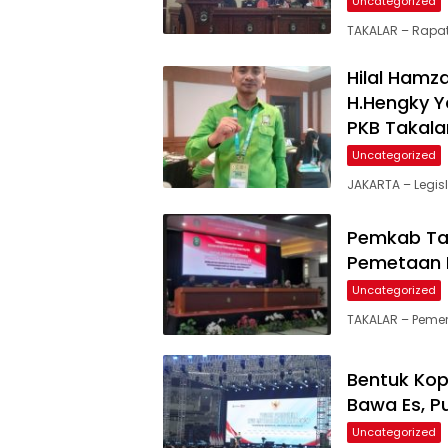
Uncategorized
TAKALAR – Rapat
Hilal Hamz
H.Hengky Y
PKB Takala
Uncategorized
JAKARTA – Legis
Pemkab Tak
Pemetaan 
Uncategorized
TAKALAR – Peme
Bentuk Kop
Bawa Es, P
Uncategorized