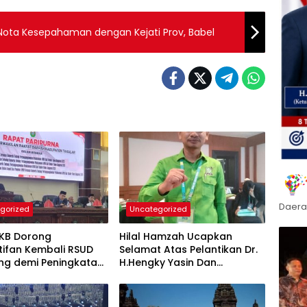
 Nota Kesepahaman dengan Kejati Prov, Babel
Daera
gorized
Uncategorized
PKB Dorong
Hilal Hamzah Ucapkan
tifan Kembali RSUD
Selamat Atas Pelantikan Dr.
ng demi Peningkatan
H.Hengky Yasin Dan
n Kesehatan
Hj.Fadilah Fahriana, Ketua
akat
DPC PKB Takalar dan Ketua
DPW PB Prov- Sulsel