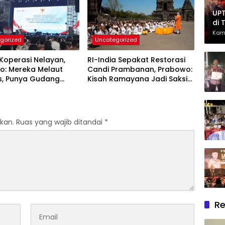
UPT
di 
Had
Kam
gorized
Uncategorized
Ber
Koperasi Nelayan,
RI-India Sepakat Restorasi
o: Mereka Melaut
Candi Prambanan, Prabowo:
s, Punya Gudang
Kisah Ramayana Jadi Saksi
in
Kedekatan Kedua Negara
kan.
Ruas yang wajib ditandai
*
Re