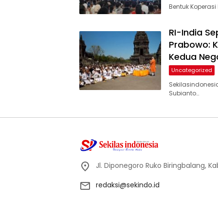
Bentuk Koperasi
RI-India S
Prabowo: K
Kedua Neg
Uncategorized
Sekilasindonesi
Subianto…
Jl. Diponegoro Ruko Biringbalang, K
redaksi@sekindo.id