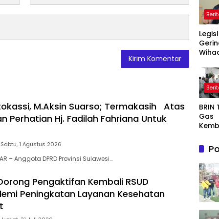
Beri
Legis
Gerin
Wihad
Wiyan
Masy
Awas
Beri
Prog
Maka
okassi, M.Aksin Suarso; Termakasih Atas
BRIN
Bergi
Gas
agar
n Perhatian Hj. Fadilah Fahriana Untuk
Kemb
Sasa
AI, Nu
Semi
Sabtu, 1 Agustus 2026
Po
or De
LAR – Anggota DPRD Provinsi Sulawesi…
Dong
Ekon
 Dorong Pengaktifan Kembali RSUD
Indon
demi Peningkatan Layanan Kesehatan
t