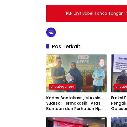
PLN Unit Babel Tanda Tangani
Pos Terkait
Uncategorized
Uncate
Kades Bontokassi, M.Aksin
Fraksi 
Suarso; Termakasih Atas
Pengak
Bantuan dan Perhatian Hj.
Galeso
Fadilah Fahriana Untuk
Layana
Warganya
Masyar