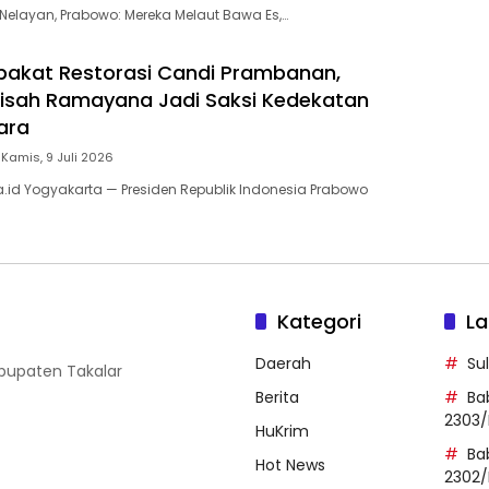
 Nelayan, Prabowo: Mereka Melaut Bawa Es,…
epakat Restorasi Candi Prambanan,
isah Ramayana Jadi Saksi Kedekatan
ara
Kamis, 9 Juli 2026
a.id Yogyakarta — Presiden Republik Indonesia Prabowo
Kategori
La
Daerah
Su
abupaten Takalar
Berita
Ba
2303/
HuKrim
Ba
Hot News
2302/