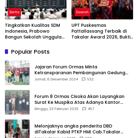
Berita
Daerah
Tingkatkan Kualitas SDM
UPT Puskesmas
Indonesia, Prabowo
Pattallassang Terbaik di
Bangun Sekolah Unggulan
Takalar Award 2026, Bukti
hingga Undang Universitas
Komitmen Hadirkan
Terbaik Dunia
Pelayanan Kesehatan
Popular Posts
Berkualitas
Jajaran Forum Ormas Minta
Ketransparanan Pembangunan Gedung
Damkar Di Kecamatan Cisoka
Jumat, 6 Desember 2024
532
Forum 8 Ormas Cisoka Akan Layangkan
Surat Ke Muspika Atas Adanya Kantor
Matel di Cisoka
Minggu, 23 Februari 2025
457
Melonjaknya angka penderita DBD
diTakalar Kabid PTKP HMI Cab.Takalar
angkat bicara