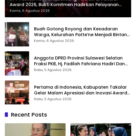
Award 2026, Bukti Komitmen Hadirkan Pelayanan
Kesehatan Berkualitas
Kamis, 6 Agustus 2026
Buah Gotong Royong dan Kesadaran
Warga, Kelurahan Patte’ne Menjadi Bintang
Takalar Award 2026
Kamis, 6 Agustus 2026
Anggota DPRD Provinsi Sulawesi Selatan
Fraksi PKB, Hj. Fadilah Fahriana Hadiri Dan
Beri Apresiasi : Takalar Menyalakan Lentera
Rabu, 5 Agustus 2026
Pengabdian Melalui Malam Apresiasi dan
Inovasi Award 2026
Pertama di Indonesia, Kabupaten Takalar
Gelar Malam Apresiasi dan Inovasi Award
2026: Panggung Penghargaan bagi
Rabu, 5 Agustus 2026
Pelayan Publik Berprestasi
Recent Posts