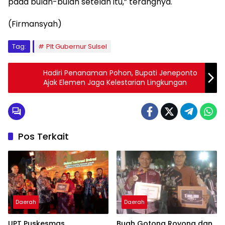
pada bulan-bulan setelah itu,” terangnya.
(Firmansyah)
Tag:
Plt Gubernur Sulsel
Hadiri Penanaman Pohon, Bupati Jeneponto
Ajak Elemen Jaga Kelestarian Lingkungan
Pos Terkait
Daerah
Daerah
UPT Puskesmas
Buah Gotong Royong dan