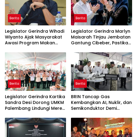
Berita
Berita
Legislator Gerindra Wihadi
Legislator Gerindra Marlyn
Wiyanto Ajak Masyarakat
Maisarah Tinjau Jembatan
Awasi Program Makan
Gantung Cibeber, Pastikan
Bergizi Gratis agar Tepat
Aspirasi Warga Terlaksana
Sasaran
Berita
Berita
Legislator Gerindra Kartika
BRIN Tancap Gas
Sandra Desi Dorong UMKM
Kembangkan AI, Nuklir, dan
Palembang Lindungi Merek
Semikonduktor Demi
Usaha
Dongkrak Ekonomi
Indonesia