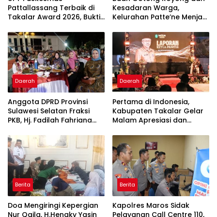
Pattallassang Terbaik di
Kesadaran Warga,
Takalar Award 2026, Bukti
Kelurahan Patte’ne Menjadi
Komitmen Hadirkan
Bintang Takalar Award
Pelayanan Kesehatan
2026
Berkualitas
Daerah
Daerah
Anggota DPRD Provinsi
Pertama di Indonesia,
Sulawesi Selatan Fraksi
Kabupaten Takalar Gelar
PKB, Hj. Fadilah Fahriana
Malam Apresiasi dan
Hadiri Dan Beri Apresiasi :
Inovasi Award 2026:
Takalar Menyalakan
Panggung Penghargaan
Lentera Pengabdian
bagi Pelayan Publik
Melalui Malam Apresiasi
Berprestasi
dan Inovasi Award 2026
Berita
Berita
Doa Mengiringi Kepergian
Kapolres Maros Sidak
Nur Qaila, H.Hengky Yasin
Pelayanan Call Centre 110,