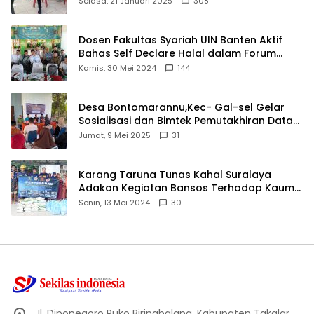
Selasa, 21 Januari 2025
308
Dosen Fakultas Syariah UIN Banten Aktif
Bahas Self Declare Halal dalam Forum
Ijtima Ulama MUI
Kamis, 30 Mei 2024
144
Desa Bontomarannu,Kec- Gal-sel Gelar
Sosialisasi dan Bimtek Pemutakhiran Data
ID
Jumat, 9 Mei 2025
31
Karang Taruna Tunas Kahal Suralaya
Adakan Kegiatan Bansos Terhadap Kaum
Dhuafa dan Anak Yatim-Piatu
Senin, 13 Mei 2024
30
Jl. Diponegoro Ruko Biringbalang, Kabupaten Takalar