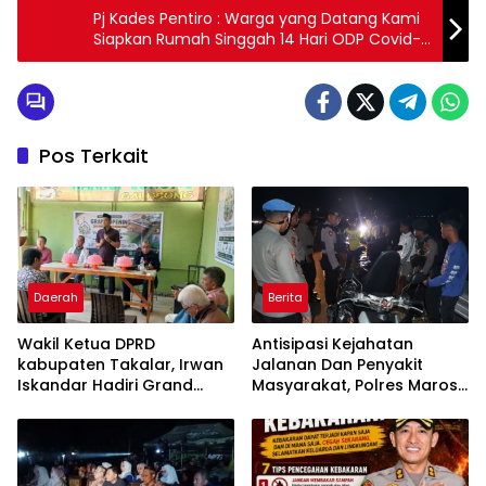
Pj Kades Pentiro : Warga yang Datang Kami
Siapkan Rumah Singgah 14 Hari ODP Covid-
19
Pos Terkait
Daerah
Berita
Wakil Ketua DPRD
Antisipasi Kejahatan
kabupaten Takalar, Irwan
Jalanan Dan Penyakit
Iskandar Hadiri Grand
Masyarakat, Polres Maros
Opening Rumah sehat
Gelar Razia Operasi Cipta
Pertama di Takalar,
Kondusif
Melayani Terapis Gratis
untuk Pasien Dhuafa dan