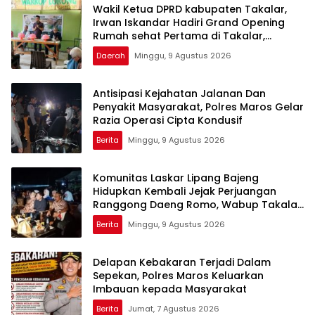
Wakil Ketua DPRD kabupaten Takalar,
Irwan Iskandar Hadiri Grand Opening
Rumah sehat Pertama di Takalar,
Melayani Terapis Gratis untuk Pasien
Daerah
Minggu, 9 Agustus 2026
Dhuafa dan umum.
Antisipasi Kejahatan Jalanan Dan
Penyakit Masyarakat, Polres Maros Gelar
Razia Operasi Cipta Kondusif
Berita
Minggu, 9 Agustus 2026
Komunitas Laskar Lipang Bajeng
Hidupkan Kembali Jejak Perjuangan
Ranggong Daeng Romo, Wabup Takalar:
Apresiasi Bahwa Sejarah Adalah
Berita
Minggu, 9 Agustus 2026
Warisan yang Tak Ternilai”.
Delapan Kebakaran Terjadi Dalam
Sepekan, Polres Maros Keluarkan
Imbauan kepada Masyarakat
Berita
Jumat, 7 Agustus 2026