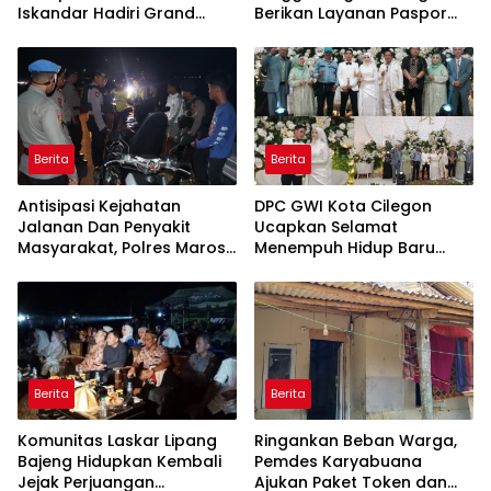
Iskandar Hadiri Grand
Berikan Layanan Paspor
Opening Rumah sehat
Sekaligus Cek Kesehatan
Pertama di Takalar,
Gratis
Melayani Terapis Gratis
untuk Pasien Dhuafa dan
umum.
Berita
Berita
Antisipasi Kejahatan
DPC GWI Kota Cilegon
Jalanan Dan Penyakit
Ucapkan Selamat
Masyarakat, Polres Maros
Menempuh Hidup Baru
Gelar Razia Operasi Cipta
untuk Hana Novia dan
Kondusif
Tuanku Ihza Kemalsya
Damanik
Berita
Berita
Komunitas Laskar Lipang
Ringankan Beban Warga,
Bajeng Hidupkan Kembali
Pemdes Karyabuana
Jejak Perjuangan
Ajukan Paket Token dan