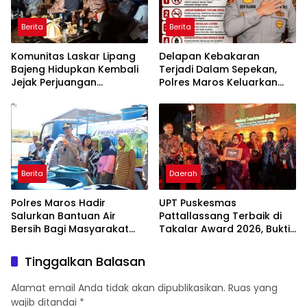
umum.
Berita
Berita
Komunitas Laskar Lipang
Delapan Kebakaran
Bajeng Hidupkan Kembali
Terjadi Dalam Sepekan,
Jejak Perjuangan
Polres Maros Keluarkan
Ranggong Daeng Romo,
Imbauan kepada
Wabup Takalar: Apresiasi
Masyarakat
Bahwa Sejarah Adalah
Warisan yang Tak Ternilai”.
Berita
Daerah
Polres Maros Hadir
UPT Puskesmas
Salurkan Bantuan Air
Pattallassang Terbaik di
Bersih Bagi Masyarakat
Takalar Award 2026, Bukti
Terdampak Krisis Air Bersih
Komitmen Hadirkan
Di Maros
Pelayanan Kesehatan
Tinggalkan Balasan
Berkualitas
Alamat email Anda tidak akan dipublikasikan.
Ruas yang
wajib ditandai
*