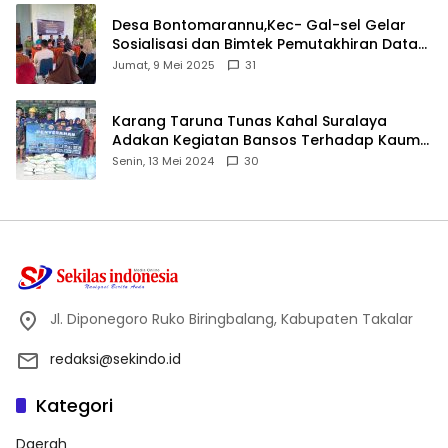
Desa Bontomarannu,Kec- Gal-sel Gelar
Sosialisasi dan Bimtek Pemutakhiran Data
ID
Jumat, 9 Mei 2025
31
Karang Taruna Tunas Kahal Suralaya
Adakan Kegiatan Bansos Terhadap Kaum
Dhuafa dan Anak Yatim-Piatu
Senin, 13 Mei 2024
30
Jl. Diponegoro Ruko Biringbalang, Kabupaten Takalar
redaksi@sekindo.id
Kategori
Daerah