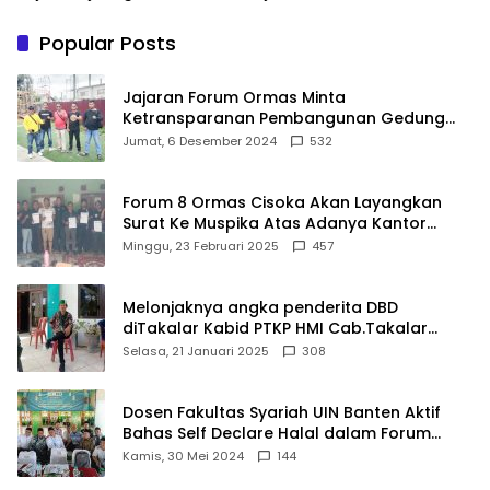
Ranggong Daeng Romo,
Penurunan Daya Listrik ke
Wabup Takalar: Apresiasi
PLN
Popular Posts
Bahwa Sejarah Adalah
Warisan yang Tak Ternilai”.
Jajaran Forum Ormas Minta
Ketransparanan Pembangunan Gedung
Damkar Di Kecamatan Cisoka
Jumat, 6 Desember 2024
532
Forum 8 Ormas Cisoka Akan Layangkan
Surat Ke Muspika Atas Adanya Kantor
Matel di Cisoka
Minggu, 23 Februari 2025
457
Melonjaknya angka penderita DBD
diTakalar Kabid PTKP HMI Cab.Takalar
angkat bicara
Selasa, 21 Januari 2025
308
Dosen Fakultas Syariah UIN Banten Aktif
Bahas Self Declare Halal dalam Forum
Ijtima Ulama MUI
Kamis, 30 Mei 2024
144