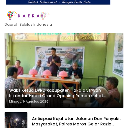
Daerah Sekilas Indonesia
Wakil Ketua DPRD kabupaten Takalar, Irwan
Iskandar Hadiri Grand Opening Rumah sehat
Pertama di Takalar, Melayani Terapis Gratis untuk
Minggu, 9 Agustus 2026
Pasien Dhuafa dan umum.
Antisipasi Kejahatan Jalanan Dan Penyakit
Masyarakat, Polres Maros Gelar Razia