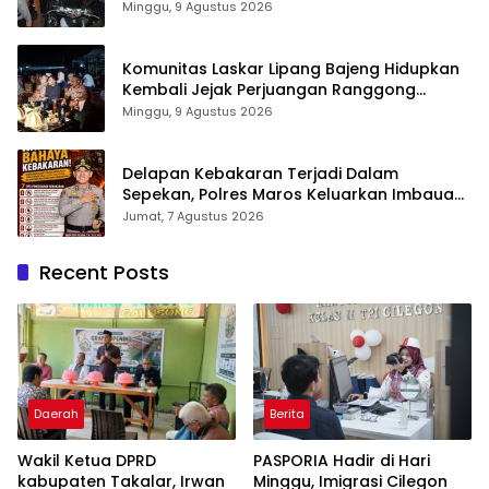
Operasi Cipta Kondusif
Minggu, 9 Agustus 2026
Komunitas Laskar Lipang Bajeng Hidupkan
Kembali Jejak Perjuangan Ranggong
Daeng Romo, Wabup Takalar: Apresiasi
Minggu, 9 Agustus 2026
Bahwa Sejarah Adalah Warisan yang Tak
Ternilai”.
Delapan Kebakaran Terjadi Dalam
Sepekan, Polres Maros Keluarkan Imbauan
kepada Masyarakat
Jumat, 7 Agustus 2026
Recent Posts
Daerah
Berita
Wakil Ketua DPRD
PASPORIA Hadir di Hari
kabupaten Takalar, Irwan
Minggu, Imigrasi Cilegon