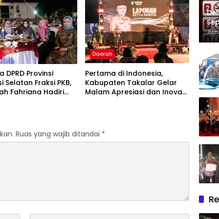
Pelayanan Kesehatan
Berkualitas
Del
Sep
Im
Juma
h
Daerah
 DPRD Provinsi
Pertama di Indonesia,
i Selatan Fraksi PKB,
Kabupaten Takalar Gelar
lah Fahriana Hadiri
Malam Apresiasi dan Inovasi
i Apresiasi : Takalar
Award 2026: Panggung
akan Lentera
Penghargaan bagi Pelayan
dian Melalui Malam
Publik Berprestasi
si dan Inovasi Award
kan.
Ruas yang wajib ditandai
*
Re