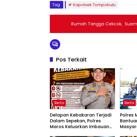
Tag:
Kapolsek Tompobulu
Rumah Tangga Cekcok, Suam
Pos Terkait
Berita
Berita
Delapan Kebakaran Terjadi
Polres 
Dalam Sepekan, Polres
Bantuan
Maros Keluarkan Imbauan
Masyar
kepada Masyarakat
Krisis A