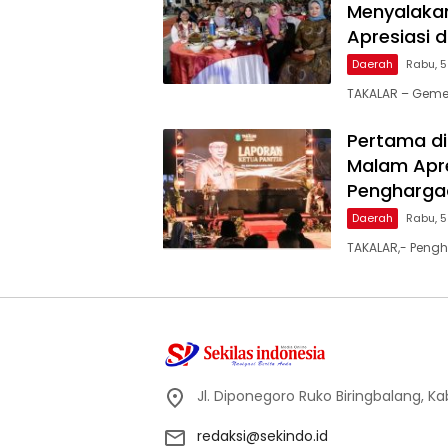
Menyalakan
Apresiasi 
Daerah
Rabu, 
TAKALAR – Geme
Pertama di
Malam Apre
Penghargaa
Daerah
Rabu, 
TAKALAR,- Pengh
Jl. Diponegoro Ruko Biringbalang, K
redaksi@sekindo.id