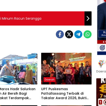
i Minum Racun Serangga
Daera
Daerah
Maros Hadir Salurkan
UPT Puskesmas
 Air Bersih Bagi
Pattallassang Terbaik di
akat Terdampak
Takalar Award 2026, Bukti
ir Bersih Di Maros
Komitmen Hadirkan