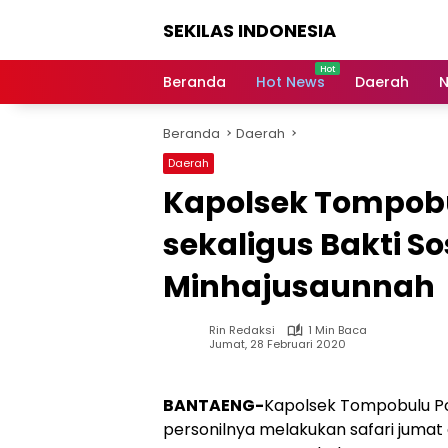
Langsung
SEKILAS INDONESIA
ke
konten
Berita
Terkini,
Beranda
Hot News
Daerah
N
Breaking
News,
Beranda
Daerah
Latest
World,
Daerah
Headlines,
Kapolsek Tompobu
News
Today
sekaligus Bakti So
Minhajusaunnah
Rin Redaksi
1 Min Baca
Jumat, 28 Februari 2020
BANTAENG-
Kapolsek Tompobulu Po
personilnya melakukan safari jumat 