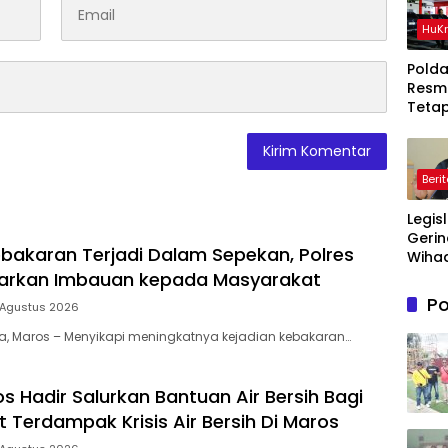
HuK
Polda
Resm
Teta
Ters
Dala
Perka
Beri
Ton P
Timah
Legis
Di Be
Gerin
bakaran Terjadi Dalam Sepekan, Polres
Wihad
Wiyan
uarkan Imbauan kepada Masyarakat
Masy
Po
 Agustus 2026
Awas
Prog
ia, Maros – Menyikapi meningkatnya kejadian kebakaran…
Maka
Bergi
agar
s Hadir Salurkan Bantuan Air Bersih Bagi
Sasa
 Terdampak Krisis Air Bersih Di Maros