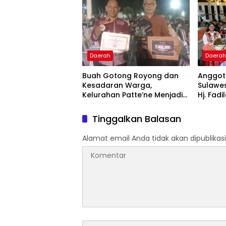
Daerah
Daera
Buah Gotong Royong dan
Anggota
Kesadaran Warga,
Sulawes
Kelurahan Patte’ne Menjadi
Hj. Fadi
Bintang Takalar Award 2026
Dan Ber
Menyal
Tinggalkan Balasan
Pengab
Apresia
Alamat email Anda tidak akan dipublikasi
2026