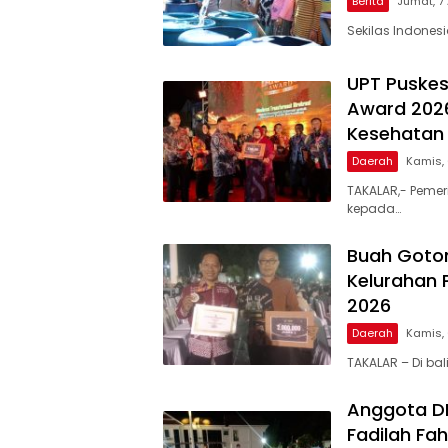
Berita
Jumat, 7
Sekilas Indones
UPT Puskes
Award 2026
Kesehatan 
Daerah
Kamis,
TAKALAR,- Pemer
kepada…
Buah Goto
Kelurahan 
2026
Daerah
Kamis,
TAKALAR – Di ba
Anggota DPR
Fadilah Fah