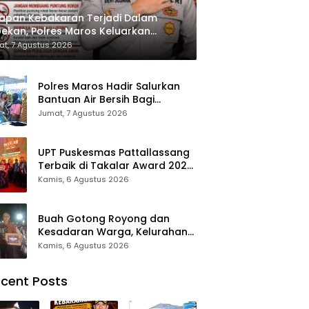
apan Kebakaran Terjadi Dalam
ekan, Polres Maros Keluarkan
bauan kepada Masyarakat
t, 7 Agustus 2026
Polres Maros Hadir Salurkan
Bantuan Air Bersih Bagi
Masyarakat Terdampak Krisis
Jumat, 7 Agustus 2026
Air Bersih Di Maros
UPT Puskesmas Pattallassang
Terbaik di Takalar Award 2026,
Bukti Komitmen Hadirkan
Kamis, 6 Agustus 2026
Pelayanan Kesehatan
Berkualitas
Buah Gotong Royong dan
Kesadaran Warga, Kelurahan
Patte’ne Menjadi Bintang
Kamis, 6 Agustus 2026
Takalar Award 2026
cent Posts