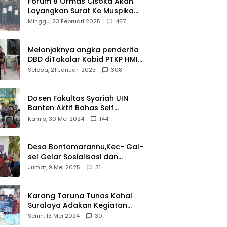
Forum 8 Ormas Cisoka Akan
Layangkan Surat Ke Muspika
Atas Adanya Kantor Matel di
Minggu, 23 Februari 2025
457
Cisoka
Melonjaknya angka penderita
DBD diTakalar Kabid PTKP HMI
Cab.Takalar angkat bicara
Selasa, 21 Januari 2025
308
Dosen Fakultas Syariah UIN
Banten Aktif Bahas Self
Declare Halal dalam Forum
Kamis, 30 Mei 2024
144
Ijtima Ulama MUI
Desa Bontomarannu,Kec- Gal-
sel Gelar Sosialisasi dan
Bimtek Pemutakhiran Data ID
Jumat, 9 Mei 2025
31
Karang Taruna Tunas Kahal
Suralaya Adakan Kegiatan
Bansos Terhadap Kaum
Senin, 13 Mei 2024
30
Dhuafa dan Anak Yatim-Piatu