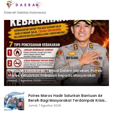
Daerah Sekilas Indonesia
Delapan Kebakaran Terjadi Dalam Sepekan, Polres
Maros Keluarkan Imbauan kepada Masyarakat
Jumat, 7 Agustus 2026
Polres Maros Hadir Salurkan Bantuan Air
Bersih Bagi Masyarakat Terdampak Krisis
Air Bersih Di Maros
Jumat, 7 Agustus 2026