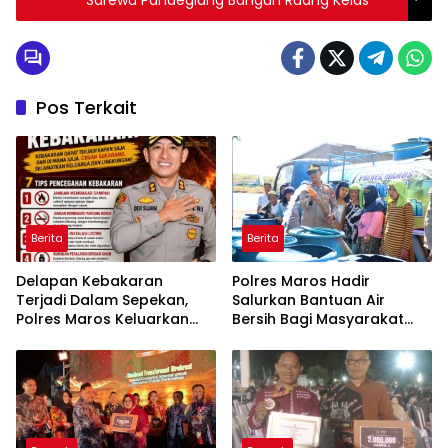
Sarewu Pandeglang Bangun Ruang Kelas
Pos Terkait
Berita
Berita
Delapan Kebakaran
Polres Maros Hadir
Terjadi Dalam Sepekan,
Salurkan Bantuan Air
Polres Maros Keluarkan
Bersih Bagi Masyarakat
Imbauan kepada
Terdampak Krisis Air Bersih
Masyarakat
Di Maros