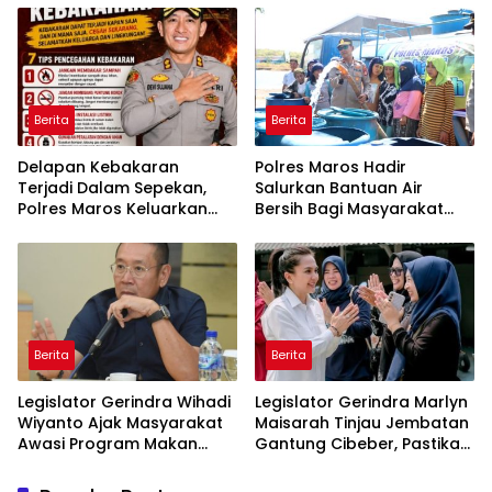
Belitung
Berita
Berita
Delapan Kebakaran
Polres Maros Hadir
Terjadi Dalam Sepekan,
Salurkan Bantuan Air
Polres Maros Keluarkan
Bersih Bagi Masyarakat
Imbauan kepada
Terdampak Krisis Air Bersih
Masyarakat
Di Maros
Berita
Berita
Legislator Gerindra Wihadi
Legislator Gerindra Marlyn
Wiyanto Ajak Masyarakat
Maisarah Tinjau Jembatan
Awasi Program Makan
Gantung Cibeber, Pastikan
Bergizi Gratis agar Tepat
Aspirasi Warga Terlaksana
Sasaran