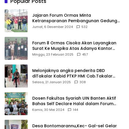
Popular Posts
Jajaran Forum Ormas Minta
Ketransparanan Pembangunan Gedung
Damkar Di Kecamatan Cisoka
Jumat, 6 Desember 2024
532
Forum 8 Ormas Cisoka Akan Layangkan
Surat Ke Muspika Atas Adanya Kantor
Matel di Cisoka
Minggu, 23 Februari 2025
457
Melonjaknya angka penderita DBD
diTakalar Kabid PTKP HMI Cab.Takalar
angkat bicara
Selasa, 21 Januari 2025
308
Dosen Fakultas Syariah UIN Banten Aktif
Bahas Self Declare Halal dalam Forum
Ijtima Ulama MUI
Kamis, 30 Mei 2024
144
Desa Bontomarannu,Kec- Gal-sel Gelar