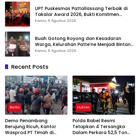
UPT Puskesmas Pattallassang Terbaik di
Takalar Award 2026, Bukti Komitmen
Hadirkan Pelayanan Kesehatan Berkualitas
Kamis, 6 Agustus 2026
Buah Gotong Royong dan Kesadaran
Warga, Kelurahan Patte’ne Menjadi Bintang
Takalar Award 2026
Kamis, 6 Agustus 2026
Recent Posts
Berita
HuKrim
Demo Penambang
Polda Babel Resmi
Berujung Ricuh, Kantor
Tetapkan 4 Tersangka
Wasprod PT Timah di
Dalam Perkara 52,5 Ton
Belitung Timur Terbakar
Pasir Timah Ilegal Di