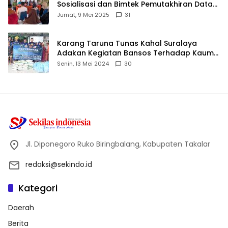
Sosialisasi dan Bimtek Pemutakhiran Data
ID
Jumat, 9 Mei 2025
31
Karang Taruna Tunas Kahal Suralaya
Adakan Kegiatan Bansos Terhadap Kaum
Dhuafa dan Anak Yatim-Piatu
Senin, 13 Mei 2024
30
Jl. Diponegoro Ruko Biringbalang, Kabupaten Takalar
redaksi@sekindo.id
Kategori
Daerah
Berita