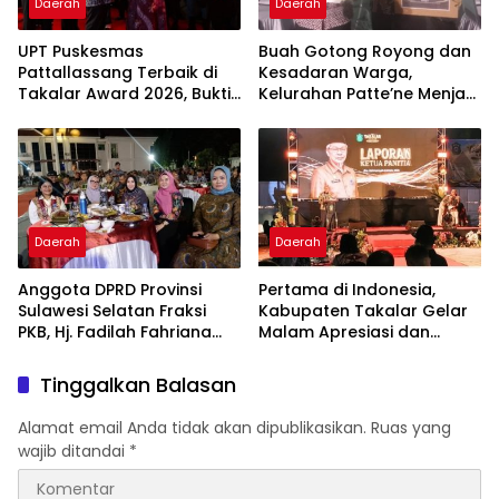
Daerah
Daerah
UPT Puskesmas
Buah Gotong Royong dan
Pattallassang Terbaik di
Kesadaran Warga,
Takalar Award 2026, Bukti
Kelurahan Patte’ne Menjadi
Komitmen Hadirkan
Bintang Takalar Award
Pelayanan Kesehatan
2026
Berkualitas
Daerah
Daerah
Anggota DPRD Provinsi
Pertama di Indonesia,
Sulawesi Selatan Fraksi
Kabupaten Takalar Gelar
PKB, Hj. Fadilah Fahriana
Malam Apresiasi dan
Hadiri Dan Beri Apresiasi :
Inovasi Award 2026:
Takalar Menyalakan
Panggung Penghargaan
Tinggalkan Balasan
Lentera Pengabdian
bagi Pelayan Publik
Melalui Malam Apresiasi
Berprestasi
Alamat email Anda tidak akan dipublikasikan.
Ruas yang
dan Inovasi Award 2026
wajib ditandai
*