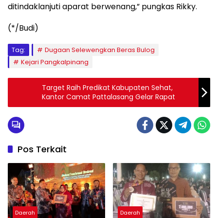
ditindaklanjuti aparat berwenang,” pungkas Rikky.
(*/Budi)
Tag:
Dugaan Selewengkan Beras Bulog
Kejari Pangkalpinang
Target Raih Predikat Kabupaten Sehat,
Kantor Camat Pattalasang Gelar Rapat
Pos Terkait
Daerah
Daerah