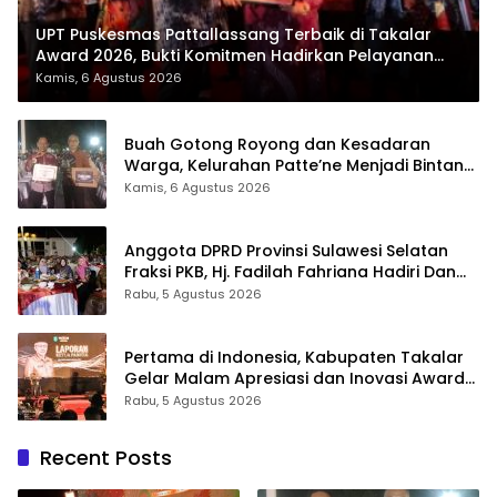
UPT Puskesmas Pattallassang Terbaik di Takalar
Award 2026, Bukti Komitmen Hadirkan Pelayanan
Kesehatan Berkualitas
Kamis, 6 Agustus 2026
Buah Gotong Royong dan Kesadaran
Warga, Kelurahan Patte’ne Menjadi Bintang
Takalar Award 2026
Kamis, 6 Agustus 2026
Anggota DPRD Provinsi Sulawesi Selatan
Fraksi PKB, Hj. Fadilah Fahriana Hadiri Dan
Beri Apresiasi : Takalar Menyalakan Lentera
Rabu, 5 Agustus 2026
Pengabdian Melalui Malam Apresiasi dan
Inovasi Award 2026
Pertama di Indonesia, Kabupaten Takalar
Gelar Malam Apresiasi dan Inovasi Award
2026: Panggung Penghargaan bagi
Rabu, 5 Agustus 2026
Pelayan Publik Berprestasi
Recent Posts