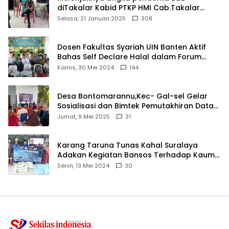
diTakalar Kabid PTKP HMI Cab.Takalar
angkat bicara
Selasa, 21 Januari 2025
308
Dosen Fakultas Syariah UIN Banten Aktif
Bahas Self Declare Halal dalam Forum
Ijtima Ulama MUI
Kamis, 30 Mei 2024
144
Desa Bontomarannu,Kec- Gal-sel Gelar
Sosialisasi dan Bimtek Pemutakhiran Data
ID
Jumat, 9 Mei 2025
31
Karang Taruna Tunas Kahal Suralaya
Adakan Kegiatan Bansos Terhadap Kaum
Dhuafa dan Anak Yatim-Piatu
Senin, 13 Mei 2024
30