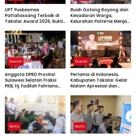
UPT Puskesmas
Buah Gotong Royong dan
Pattallassang Terbaik di
Kesadaran Warga,
Takalar Award 2026, Bukti
Kelurahan Patte’ne Menjadi
Komitmen Hadirkan
Bintang Takalar Award
Pelayanan Kesehatan
2026
Berkualitas
Daerah
Daerah
Anggota DPRD Provinsi
Pertama di Indonesia,
Sulawesi Selatan Fraksi
Kabupaten Takalar Gelar
PKB, Hj. Fadilah Fahriana
Malam Apresiasi dan
Hadiri Dan Beri Apresiasi :
Inovasi Award 2026:
Takalar Menyalakan
Panggung Penghargaan
Lentera Pengabdian
bagi Pelayan Publik
Melalui Malam Apresiasi
Berprestasi
dan Inovasi Award 2026
Berita
Berita