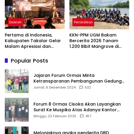
Melalui Malam Apresiasi
dan Inovasi Award 2026
Daerah
Pendidikan
Pertama di Indonesia,
KKN-PPM UGM Bakam
Kabupaten Takalar Gelar
Bercerita 2026 Tanam
Malam Apresiasi dan
1.200 Bibit Mangrove di
Inovasi Award 2026:
Sungai Layang
Panggung Penghargaan
Popular Posts
bagi Pelayan Publik
Berprestasi
Jajaran Forum Ormas Minta
Ketransparanan Pembangunan Gedung
Damkar Di Kecamatan Cisoka
Jumat, 6 Desember 2024
532
Forum 8 Ormas Cisoka Akan Layangkan
Surat Ke Muspika Atas Adanya Kantor
Matel di Cisoka
Minggu, 23 Februari 2025
457
Melonjaknya angka penderita DBD