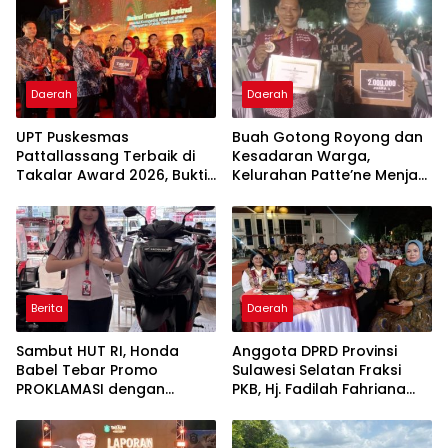
Daerah
Daerah
UPT Puskesmas
Buah Gotong Royong dan
Pattallassang Terbaik di
Kesadaran Warga,
Takalar Award 2026, Bukti
Kelurahan Patte’ne Menjadi
Komitmen Hadirkan
Bintang Takalar Award
Pelayanan Kesehatan
2026
Berkualitas
Berita
Daerah
Sambut HUT RI, Honda
Anggota DPRD Provinsi
Babel Tebar Promo
Sulawesi Selatan Fraksi
PROKLAMASI dengan
PKB, Hj. Fadilah Fahriana
Diskon Motor Hingga
Hadiri Dan Beri Apresiasi :
Jutaan Rupiah
Takalar Menyalakan
Lentera Pengabdian