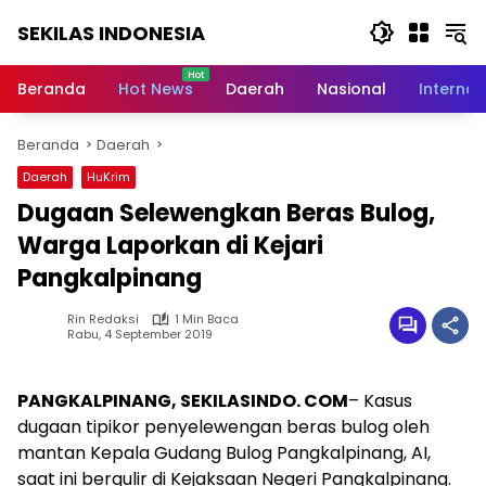
Langsung
SEKILAS INDONESIA
ke
konten
Berita
Terkini,
Beranda
Hot News
Daerah
Nasional
Internas
Breaking
News,
Beranda
Daerah
Latest
World,
Daerah
HuKrim
Headlines,
Dugaan Selewengkan Beras Bulog,
News
Today
Warga Laporkan di Kejari
Pangkalpinang
Rin Redaksi
1 Min Baca
Rabu, 4 September 2019
PANGKALPINANG, SEKILASINDO. COM
– Kasus
dugaan tipikor penyelewengan beras bulog oleh
mantan Kepala Gudang Bulog Pangkalpinang, AI,
saat ini bergulir di Kejaksaan Negeri Pangkalpinang.