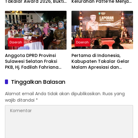
Takalar Award 2026, Bukti
Kelurahan Patte’ne Menjadi
Komitmen Hadirkan
Bintang Takalar Award
Pelayanan Kesehatan
2026
Berkualitas
Daerah
Daerah
Anggota DPRD Provinsi
Pertama di Indonesia,
Sulawesi Selatan Fraksi
Kabupaten Takalar Gelar
PKB, Hj. Fadilah Fahriana
Malam Apresiasi dan
Hadiri Dan Beri Apresiasi :
Inovasi Award 2026:
Takalar Menyalakan
Panggung Penghargaan
Tinggalkan Balasan
Lentera Pengabdian
bagi Pelayan Publik
Melalui Malam Apresiasi
Berprestasi
Alamat email Anda tidak akan dipublikasikan.
Ruas yang
dan Inovasi Award 2026
wajib ditandai
*