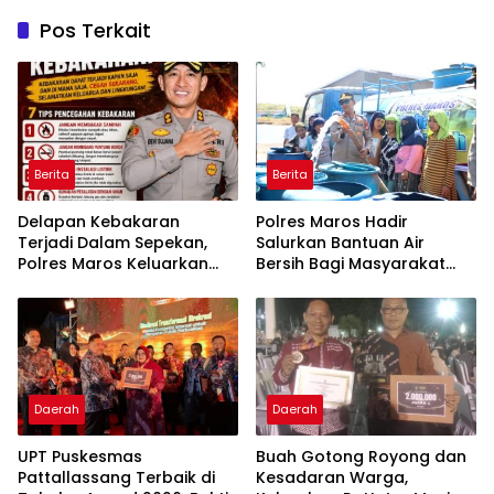
Pos Terkait
Berita
Berita
Delapan Kebakaran
Polres Maros Hadir
Terjadi Dalam Sepekan,
Salurkan Bantuan Air
Polres Maros Keluarkan
Bersih Bagi Masyarakat
Imbauan kepada
Terdampak Krisis Air Bersih
Masyarakat
Di Maros
Daerah
Daerah
UPT Puskesmas
Buah Gotong Royong dan
Pattallassang Terbaik di
Kesadaran Warga,