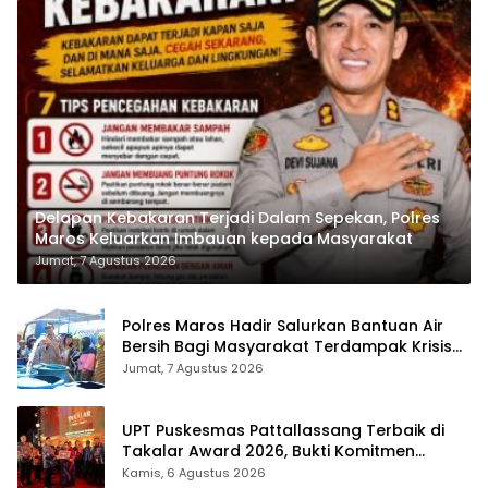
Delapan Kebakaran Terjadi Dalam Sepekan, Polres
Maros Keluarkan Imbauan kepada Masyarakat
Jumat, 7 Agustus 2026
Polres Maros Hadir Salurkan Bantuan Air
Bersih Bagi Masyarakat Terdampak Krisis
Air Bersih Di Maros
Jumat, 7 Agustus 2026
UPT Puskesmas Pattallassang Terbaik di
Takalar Award 2026, Bukti Komitmen
Hadirkan Pelayanan Kesehatan Berkualitas
Kamis, 6 Agustus 2026