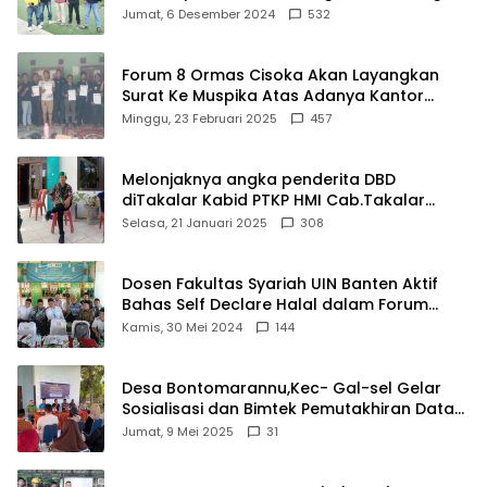
Damkar Di Kecamatan Cisoka
Jumat, 6 Desember 2024
532
Forum 8 Ormas Cisoka Akan Layangkan
Surat Ke Muspika Atas Adanya Kantor
Matel di Cisoka
Minggu, 23 Februari 2025
457
Melonjaknya angka penderita DBD
diTakalar Kabid PTKP HMI Cab.Takalar
angkat bicara
Selasa, 21 Januari 2025
308
Dosen Fakultas Syariah UIN Banten Aktif
Bahas Self Declare Halal dalam Forum
Ijtima Ulama MUI
Kamis, 30 Mei 2024
144
Desa Bontomarannu,Kec- Gal-sel Gelar
Sosialisasi dan Bimtek Pemutakhiran Data
ID
Jumat, 9 Mei 2025
31