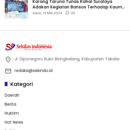
Karang Taruna Tunas Kahal Suralaya
Adakan Kegiatan Bansos Terhadap Kaum
Dhuafa dan Anak Yatim-Piatu
Senin, 13 Mei 2024
30
Jl. Diponegoro Ruko Biringbalang, Kabupaten Takalar
redaksi@sekindo.id
Kategori
Daerah
Berita
HuKrim
Hot News