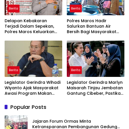
Berita
Berita
Delapan Kebakaran
Polres Maros Hadir
Terjadi Dalam Sepekan,
Salurkan Bantuan Air
Polres Maros Keluarkan
Bersih Bagi Masyarakat
Imbauan kepada
Terdampak Krisis Air Bersih
Masyarakat
Di Maros
Berita
Berita
Legislator Gerindra Wihadi
Legislator Gerindra Marlyn
Wiyanto Ajak Masyarakat
Maisarah Tinjau Jembatan
Awasi Program Makan
Gantung Cibeber, Pastikan
Bergizi Gratis agar Tepat
Aspirasi Warga Terlaksana
Sasaran
Popular Posts
Jajaran Forum Ormas Minta
Ketransparanan Pembangunan Gedung