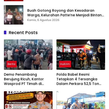
Buah Gotong Royong dan Kesadaran
Warga, Kelurahan Patte’ne Menjadi Bintang
Takalar Award 2026
Kamis, 6 Agustus 2026
Recent Posts
Berita
HuKrim
Demo Penambang
Polda Babel Resmi
Berujung Ricuh, Kantor
Tetapkan 4 Tersangka
Wasprod PT Timah di
Dalam Perkara 52,5 Ton
Belitung Timur Terbakar
Pasir Timah Ilegal Di
Belitung