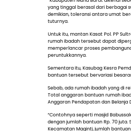
“Kabupaten Muna Barat dikenal seba
yang tinggal berasal dari berbagai
demikian, toleransi antara umat ber
tuturnya.
Untuk itu, mantan Kasat Pol. PP Su
rumah ibadah tersebut dapat diper
memperlancar proses pembangunan
peruntukkannya.
Sementara itu, Kasubag Kesra Pem
bantuan tersebut bervariasi besaran
Sebab, ada rumah ibadah yang di r
Total anggaran bantuan rumah ibada
Anggaran Pendapatan dan Belanja 
“Contohnya seperti masjid Babuss
dengan jumlah bantuan Rp. 70 juta. S
Kecamatan Maginti, jumlah bantuann