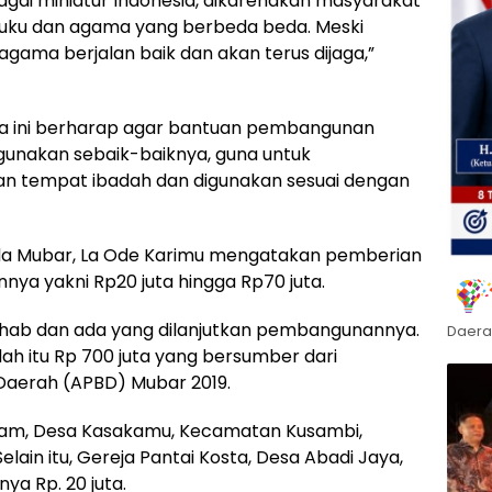
gai miniatur Indonesia, dikarenakan masyarakat
 suku dan agama yang berbeda beda. Meski
agama berjalan baik dan akan terus dijaga,”
ltra ini berharap agar bantuan pembangunan
gunakan sebaik-baiknya, guna untuk
 tempat ibadah dan digunakan sesuai dengan
da Mubar, La Ode Karimu mengatakan pemberian
nya yakni Rp20 juta hingga Rp70 juta.
ehab dan ada yang dilanjutkan pembangunannya.
Daera
h itu Rp 700 juta yang bersumber dari
Daerah (APBD) Mubar 2019.
alam, Desa Kasakamu, Kecamatan Kusambi,
elain itu, Gereja Pantai Kosta, Desa Abadi Jaya,
ya Rp. 20 juta.