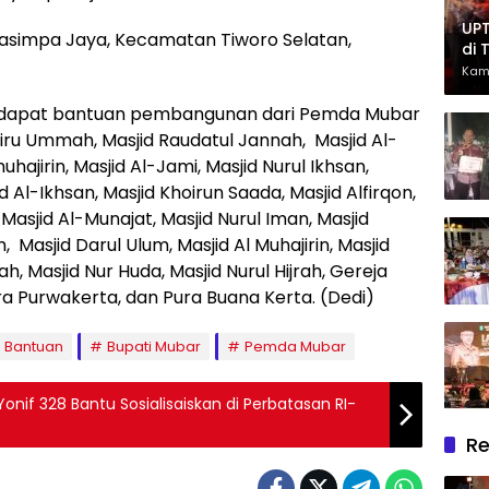
UPT
Kasimpa Jaya, Kecamatan Tiworo Selatan,
di 
Had
Kam
Ber
dapat bantuan pembangunan dari Pemda Mubar
oiru Ummah, Masjid Raudatul Jannah, Masjid Al-
hajirin, Masjid Al-Jami, Masjid Nurul Ikhsan,
 Al-Ikhsan, Masjid Khoirun Saada, Masjid Alfirqon,
Masjid Al-Munajat, Masjid Nurul Iman, Masjid
 Masjid Darul Ulum, Masjid Al Muhajirin, Masjid
h, Masjid Nur Huda, Masjid Nurul Hijrah, Gereja
ra Purwakerta, dan Pura Buana Kerta. (Dedi)
 Bantuan
Bupati Mubar
Pemda Mubar
onif 328 Bantu Sosialisaiskan di Perbatasan RI-
Re