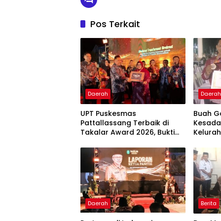
Pos Terkait
Daerah
Daera
UPT Puskesmas
Buah G
Pattallassang Terbaik di
Kesada
Takalar Award 2026, Bukti
Kelurah
Komitmen Hadirkan
Bintan
Pelayanan Kesehatan
Berkualitas
Daerah
Berita