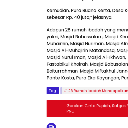
Kemudian, Pura Buana Kerta, Desa 
sebesar Rp. 40 juta,” jelasnya.
Adapun 28 rumah ibadah yang men
yakni, Masjid Babussalam, Masjid Kh
Muhaimin, Masjid Nuriman, Masjid Almu
Masjid Al-Muhajirin Matandasa, Masjid
Masjid Nurul Iman, Masjid Al-Ikhwan, 
Fastabikul Khoirah, Masjid Babusalam,
Baiturrahman, Masjid Miftakhul Janna
Pante Kosta, Pura Eka Kayangan, Pu
Tag:
28 Rumah Ibadah Mendapatkan
Gerakan Cinta Rupiah, Satgas Y
PNG