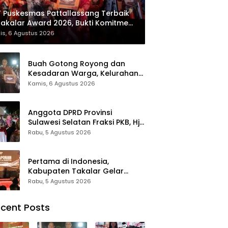
 Puskesmas Pattallassang Terbaik
Takalar Award 2026, Bukti Komitmen
irkan Pelayanan Kesehatan
is, 6 Agustus 2026
kualitas
Buah Gotong Royong dan
Kesadaran Warga, Kelurahan
Patte’ne Menjadi Bintang
Kamis, 6 Agustus 2026
Takalar Award 2026
Anggota DPRD Provinsi
Sulawesi Selatan Fraksi PKB, Hj.
Fadilah Fahriana Hadiri Dan
Rabu, 5 Agustus 2026
Beri Apresiasi : Takalar
Menyalakan Lentera
Pengabdian Melalui Malam
Pertama di Indonesia,
Apresiasi dan Inovasi Award
Kabupaten Takalar Gelar
2026
Malam Apresiasi dan Inovasi
Rabu, 5 Agustus 2026
Award 2026: Panggung
Penghargaan bagi Pelayan
cent Posts
Publik Berprestasi