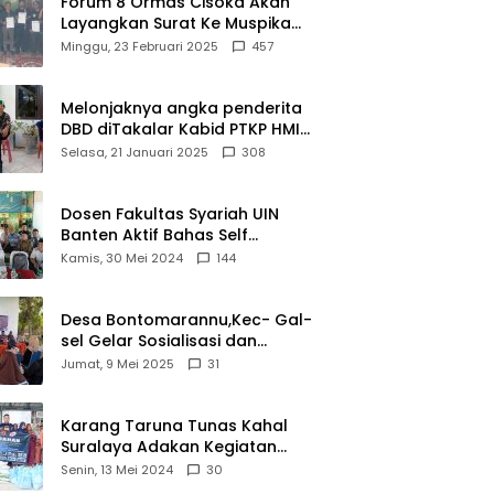
Forum 8 Ormas Cisoka Akan
ui
Berprestasi
Layangkan Surat Ke Muspika
m
Atas Adanya Kantor Matel di
Minggu, 23 Februari 2025
457
iasi
Cisoka
novasi
d 2026
Melonjaknya angka penderita
DBD diTakalar Kabid PTKP HMI
Cab.Takalar angkat bicara
Selasa, 21 Januari 2025
308
Dosen Fakultas Syariah UIN
Banten Aktif Bahas Self
Declare Halal dalam Forum
Kamis, 30 Mei 2024
144
Ijtima Ulama MUI
Desa Bontomarannu,Kec- Gal-
sel Gelar Sosialisasi dan
Bimtek Pemutakhiran Data ID
Jumat, 9 Mei 2025
31
Karang Taruna Tunas Kahal
Suralaya Adakan Kegiatan
Bansos Terhadap Kaum
Senin, 13 Mei 2024
30
Dhuafa dan Anak Yatim-Piatu