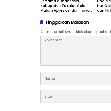
Pertama di Indonesia,
Doa Men
Kabupaten Takalar Gelar
Nur Qai
Malam Apresiasi dan Inovasi
dan Hj.
Award 2026: Panggung
Hadir 
Penghargaan bagi Pelayan
Tinggalkan Balasan
Publik Berprestasi
Alamat email Anda tidak akan dipublikasi