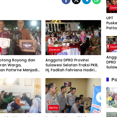
Dae
UPT
Pusk
Patta
g Ter
Takal
Awar
Dae
Bukti
h
Daerah
Komi
Angg
Hadi
otong Royong dan
Anggota DPRD Provinsi
DPRD 
Pela
ran Warga,
Sulawesi Selatan Fraksi PKB,
Sulaw
Kese
an Patte’ne Menjadi
Hj. Fadilah Fahriana Hadiri
Selat
Berku
g Takalar Award 2026
Dan Beri Apresiasi : Takalar
Fraksi
Po
Menyalakan Lentera
Fadil
Pengabdian Melalui Malam
Fahri
Apresiasi dan Inovasi Award
Hadir
2026
Beri 
: Tak
Meny
Berita
Lente
Peng