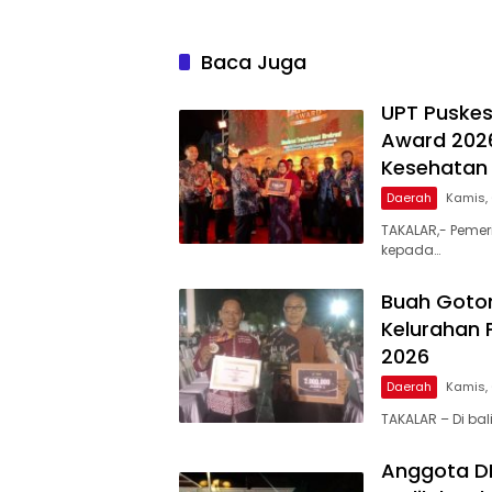
Baca Juga
UPT Puskes
Award 2026
Kesehatan 
Daerah
Kamis,
TAKALAR,- Pemer
kepada…
Buah Goto
Kelurahan 
2026
Daerah
Kamis,
TAKALAR – Di ba
Anggota DPR