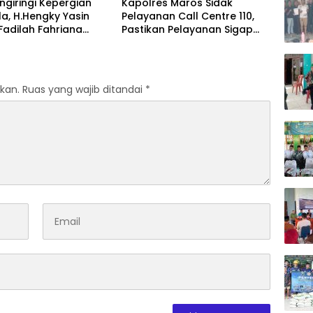
giringi Kepergian
Kapolres Maros Sidak
Melal
la, H.Hengky Yasin
Pelayanan Call Centre 110,
Mala
 Fadilah Fahriana
Pastikan Pelayanan Sigap
Apres
Menguatkan Keluarga
Dan Humanis
dan I
Awar
kan.
Ruas yang wajib ditandai
*