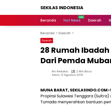
Langsung
SEKILAS INDONESIA
ke
konten
Berita
Terkini,
Beranda
Hot News
Daerah
N
Breaking
News,
Beranda
Daerah
Latest
World,
Daerah
Headlines,
28 Rumah Ibadah
News
Today
Dari Pemda Muba
Rin Redaksi
2 Min Baca
Senin, 12 Agustus 2019
MUNA BARAT, SEKILASINDO.COM-
Propinsi Sulawesi Tenggara (Sultra) 
Tumada menyerahkan bantuan pemb