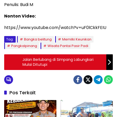
Penulis: Budi M
Nonton Video:
https://www.youtube.com/watch?v=uF0lCkkFEIU
Tag:
Bangka belitung
Memilki Keunikan
Pangkalpinang
Wisata Pantai Pasir Padi
Jalan Berlubang di Simpang Labungkari
Mulai Ditutupi
Pos Terkait