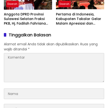
Daerah
Daerah
Anggota DPRD Provinsi
Pertama di Indonesia,
Sulawesi Selatan Fraksi
Kabupaten Takalar Gelar
PKB, Hj. Fadilah Fahriana
Malam Apresiasi dan
Hadiri Dan Beri Apresiasi :
Inovasi Award 2026:
Takalar Menyalakan
Panggung Penghargaan
Tinggalkan Balasan
Lentera Pengabdian
bagi Pelayan Publik
Melalui Malam Apresiasi
Berprestasi
Alamat email Anda tidak akan dipublikasikan.
Ruas yang
dan Inovasi Award 2026
wajib ditandai
*