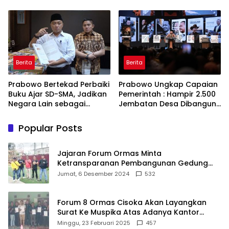
Referensi
Bekerja, Cintai Rakyat &
Gunakan Akal Sehat
Berita
Berita
Prabowo Bertekad Perbaiki
Prabowo Ungkap Capaian
Buku Ajar SD-SMA, Jadikan
Pemerintah : Hampir 2.500
Negara Lain sebagai
Jembatan Desa Dibangun,
Referensi
100 Ribu Sekolah
Ditargetkan Direvitalisasi
Popular Posts
Jajaran Forum Ormas Minta
Ketransparanan Pembangunan Gedung
Damkar Di Kecamatan Cisoka
Jumat, 6 Desember 2024
532
Forum 8 Ormas Cisoka Akan Layangkan
Surat Ke Muspika Atas Adanya Kantor
Matel di Cisoka
Minggu, 23 Februari 2025
457