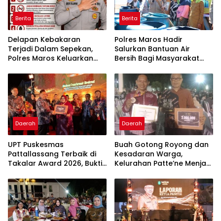
Berita
Berita
Delapan Kebakaran
Polres Maros Hadir
Terjadi Dalam Sepekan,
Salurkan Bantuan Air
Polres Maros Keluarkan
Bersih Bagi Masyarakat
Imbauan kepada
Terdampak Krisis Air Bersih
Masyarakat
Di Maros
Daerah
Daerah
UPT Puskesmas
Buah Gotong Royong dan
Pattallassang Terbaik di
Kesadaran Warga,
Takalar Award 2026, Bukti
Kelurahan Patte’ne Menjadi
Komitmen Hadirkan
Bintang Takalar Award
Pelayanan Kesehatan
2026
Berkualitas