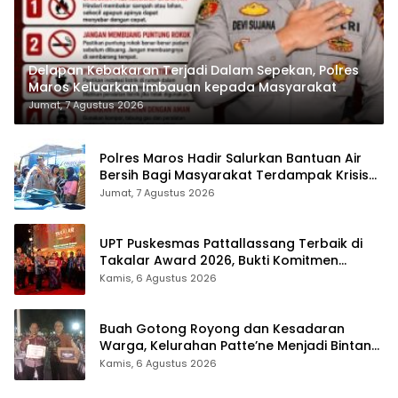
Delapan Kebakaran Terjadi Dalam Sepekan, Polres
Maros Keluarkan Imbauan kepada Masyarakat
Jumat, 7 Agustus 2026
Polres Maros Hadir Salurkan Bantuan Air
Bersih Bagi Masyarakat Terdampak Krisis
Air Bersih Di Maros
Jumat, 7 Agustus 2026
UPT Puskesmas Pattallassang Terbaik di
Takalar Award 2026, Bukti Komitmen
Hadirkan Pelayanan Kesehatan Berkualitas
Kamis, 6 Agustus 2026
Buah Gotong Royong dan Kesadaran
Warga, Kelurahan Patte’ne Menjadi Bintang
Takalar Award 2026
Kamis, 6 Agustus 2026