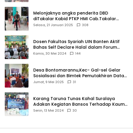
Melonjaknya angka penderita DBD
diTakalar Kabid PTKP HMI Cab.Takalar
angkat bicara
Selasa, 21 Januari 2025
308
Dosen Fakultas Syariah UIN Banten Aktif
Bahas Self Declare Halal dalam Forum
Ijtima Ulama MUI
Kamis, 30 Mei 2024
144
Desa Bontomarannu,Kec- Gal-sel Gelar
Sosialisasi dan Bimtek Pemutakhiran Data
ID
Jumat, 9 Mei 2025
31
Karang Taruna Tunas Kahal Suralaya
Adakan Kegiatan Bansos Terhadap Kaum
Dhuafa dan Anak Yatim-Piatu
Senin, 13 Mei 2024
30