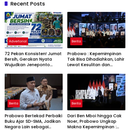
Recent Posts
Advertorial
Berita
72 Pekan Konsisten! Jumat
Prabowo : Kepemimpinan
Bersih, Gerakan Nyata
Tak Bisa Dihadiahkan, Lahir
Wujudkan Jeneponto
Lewat Kesulitan dan
Bahagia dan Lingkungan
Keberanian
ASRI
Berita
Berita
Prabowo Bertekad Perbaiki
Dari Ben Mboi hingga Cak
Buku Ajar SD-SMA, Jadikan
Noer, Prabowo Ungkap
Negara Lain sebagai
Makna Kepemimpinan :