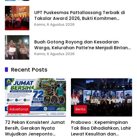
UPT Puskesmas Pattallassang Terbaik di
Takalar Award 2026, Bukti Komitmen
Hadirkan Pelayanan Kesehatan Berkualitas
Kamis, 6 Agustus 2026
Buah Gotong Royong dan Kesadaran
Warga, Kelurahan Patte’ne Menjadi Bintang
Takalar Award 2026
Kamis, 6 Agustus 2026
Recent Posts
Advertorial
Berita
72 Pekan Konsisten! Jumat
Prabowo : Kepemimpinan
Bersih, Gerakan Nyata
Tak Bisa Dihadiahkan, Lahir
Wujudkan Jeneponto
Lewat Kesulitan dan