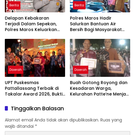
Berita
Berita
Delapan Kebakaran
Polres Maros Hadir
Terjadi Dalam Sepekan,
Salurkan Bantuan Air
Polres Maros Keluarkan
Bersih Bagi Masyarakat
Imbauan kepada
Terdampak Krisis Air Bersih
Masyarakat
Di Maros
Daerah
Daerah
UPT Puskesmas
Buah Gotong Royong dan
Pattallassang Terbaik di
Kesadaran Warga,
Takalar Award 2026, Bukti
Kelurahan Patte’ne Menjadi
Komitmen Hadirkan
Bintang Takalar Award
Pelayanan Kesehatan
2026
Tinggalkan Balasan
Berkualitas
Alamat email Anda tidak akan dipublikasikan.
Ruas yang
wajib ditandai
*