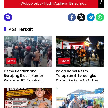
Wabup Lebak Hadiri Audiensi Bersama
Capaska
Pos Terkait
Berita
HuKrim
Demo Penambang
Polda Babel Resmi
Berujung Ricuh, Kantor
Tetapkan 4 Tersangka
Wasprod PT Timah di
Dalam Perkara 52,5 Ton
Belitung Timur Terbakar
Pasir Timah Ilegal Di
Belitung