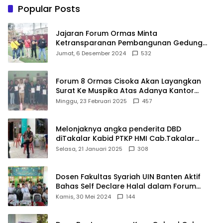
Ditargetkan Direvitalisasi
Popular Posts
Jajaran Forum Ormas Minta
Ketransparanan Pembangunan Gedung
Damkar Di Kecamatan Cisoka
Jumat, 6 Desember 2024
532
Forum 8 Ormas Cisoka Akan Layangkan
Surat Ke Muspika Atas Adanya Kantor
Matel di Cisoka
Minggu, 23 Februari 2025
457
Melonjaknya angka penderita DBD
diTakalar Kabid PTKP HMI Cab.Takalar
angkat bicara
Selasa, 21 Januari 2025
308
Dosen Fakultas Syariah UIN Banten Aktif
Bahas Self Declare Halal dalam Forum
Ijtima Ulama MUI
Kamis, 30 Mei 2024
144