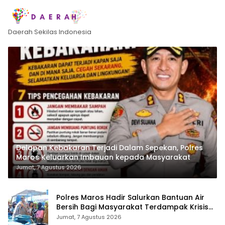
Daerah Sekilas Indonesia
Delapan Kebakaran Terjadi Dalam Sepekan, Polres
Maros Keluarkan Imbauan kepada Masyarakat
Jumat, 7 Agustus 2026
Polres Maros Hadir Salurkan Bantuan Air
Bersih Bagi Masyarakat Terdampak Krisis
Air Bersih Di Maros
Jumat, 7 Agustus 2026