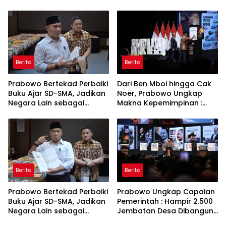
Bahagia dan Lingkungan
Keberanian
ASRI
Berita
Berita
Prabowo Bertekad Perbaiki
Dari Ben Mboi hingga Cak
Buku Ajar SD-SMA, Jadikan
Noer, Prabowo Ungkap
Negara Lain sebagai
Makna Kepemimpinan :
Referensi
Bekerja, Cintai Rakyat &
Gunakan Akal Sehat
Berita
Berita
Prabowo Bertekad Perbaiki
Prabowo Ungkap Capaian
Buku Ajar SD-SMA, Jadikan
Pemerintah : Hampir 2.500
Negara Lain sebagai
Jembatan Desa Dibangun,
Referensi
100 Ribu Sekolah