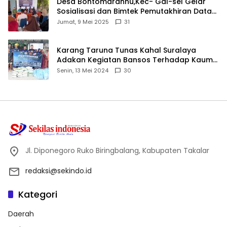
Desa Bontomarannu,Kec- Gal-sel Gelar
Sosialisasi dan Bimtek Pemutakhiran Data
ID
Jumat, 9 Mei 2025
31
Karang Taruna Tunas Kahal Suralaya
Adakan Kegiatan Bansos Terhadap Kaum
Dhuafa dan Anak Yatim-Piatu
Senin, 13 Mei 2024
30
Jl. Diponegoro Ruko Biringbalang, Kabupaten Takalar
redaksi@sekindo.id
Kategori
Daerah