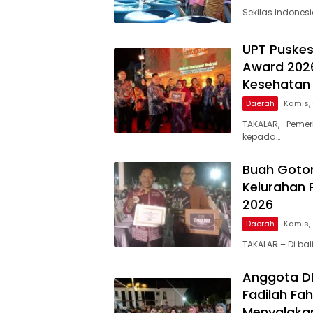
Sekilas Indones
UPT Puskes
Award 2026
Kesehatan 
Daerah
Kamis,
TAKALAR,- Pemer
kepada…
Buah Goto
Kelurahan 
2026
Daerah
Kamis,
TAKALAR – Di ba
Anggota DPR
Fadilah Fah
Menyalakan