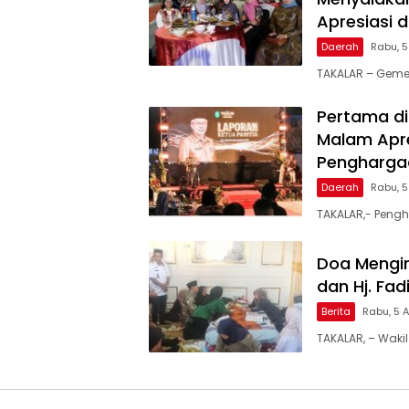
Apresiasi 
Daerah
Rabu, 
TAKALAR – Geme
Pertama di
Malam Apre
Penghargaa
Daerah
Rabu, 
TAKALAR,- Pengh
Doa Mengir
dan Hj. Fa
Berita
Rabu, 5 
TAKALAR, – Wakil