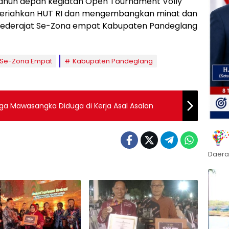
N tahun depan kegiatan Open Tournament Volly
emeriahkan HUT RI dan mengembangkan minat dan
n Sederajat Se-Zona empat Kabupaten Pandeglang
LTP Se-Zona Empat
Kabupaten Pandeglang
ga Mawasangka Diduga di Kerja Asal Asalan
Daera