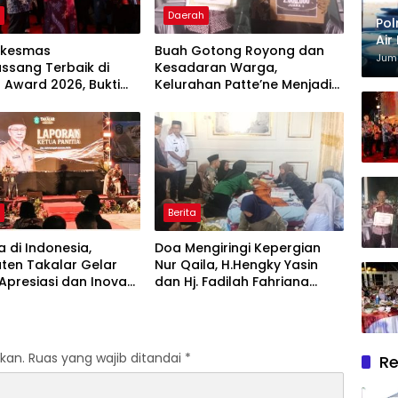
h
Daerah
Pol
Air
skesmas
Buah Gotong Royong dan
Kri
Juma
assang Terbaik di
Kesadaran Warga,
 Award 2026, Bukti
Kelurahan Patte’ne Menjadi
en Hadirkan
Bintang Takalar Award 2026
nan Kesehatan
itas
h
Berita
 di Indonesia,
Doa Mengiringi Kepergian
ten Takalar Gelar
Nur Qaila, H.Hengky Yasin
presiasi dan Inovasi
dan Hj. Fadilah Fahriana
2026: Panggung
Hadir Menguatkan Keluarga
rgaan bagi Pelayan
Berprestasi
kan.
Ruas yang wajib ditandai
*
Re