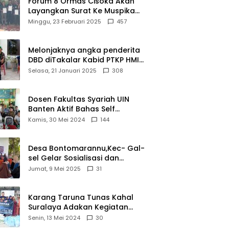
Forum 8 Ormas Cisoka Akan
Layangkan Surat Ke Muspika
Atas Adanya Kantor Matel di
Minggu, 23 Februari 2025
457
Cisoka
Melonjaknya angka penderita
DBD diTakalar Kabid PTKP HMI
Cab.Takalar angkat bicara
Selasa, 21 Januari 2025
308
Dosen Fakultas Syariah UIN
Banten Aktif Bahas Self
Declare Halal dalam Forum
Kamis, 30 Mei 2024
144
Ijtima Ulama MUI
Desa Bontomarannu,Kec- Gal-
sel Gelar Sosialisasi dan
Bimtek Pemutakhiran Data ID
Jumat, 9 Mei 2025
31
Karang Taruna Tunas Kahal
Suralaya Adakan Kegiatan
Bansos Terhadap Kaum
Senin, 13 Mei 2024
30
Dhuafa dan Anak Yatim-Piatu