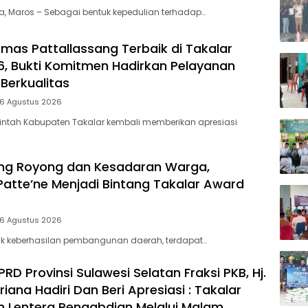
ia, Maros – Sebagai bentuk kepedulian terhadap…
mas Pattallassang Terbaik di Takalar
, Bukti Komitmen Hadirkan Pelayanan
Berkualitas
 6 Agustus 2026
intah Kabupaten Takalar kembali memberikan apresiasi
ng Royong dan Kesadaran Warga,
Patte’ne Menjadi Bintang Takalar Award
 6 Agustus 2026
lik keberhasilan pembangunan daerah, terdapat…
D Provinsi Sulawesi Selatan Fraksi PKB, Hj.
riana Hadiri Dan Beri Apresiasi : Takalar
 Lentera Pengabdian Melalui Malam