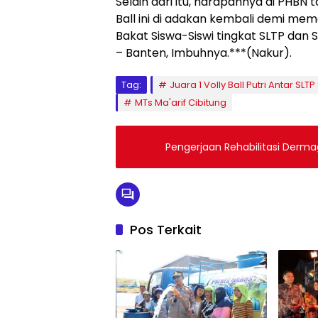
Selain dari itu, harapannya di PHB
Ball ini di adakan kembali demi m
Bakat Siswa-Siswi tingkat SLTP da
– Banten, Imbuhnya.***(Nakur).
Tag:
Juara 1 Volly Ball Putri Antar S
MTs Ma'arif Cibitung
Pengerjaan Rehabilitasi Derma
Pos Terkait