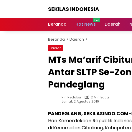
Langsung
SEKILAS INDONESIA
ke
konten
Berita
Terkini,
Beranda
Hot News
Daerah
N
Breaking
News,
Beranda
Daerah
Latest
World,
Daerah
Headlines,
MTs Ma’arif Cibitun
News
Today
Antar SLTP Se-Zo
Pandeglang
Rin Redaksi
2 Min Baca
Jumat, 2 Agustus 2019
PANDEGLANG, SEKILASINDO.COM-
Hari Kemerdekaan Republik Indones
di Kecamatan Cibaliung, Kabupaten 