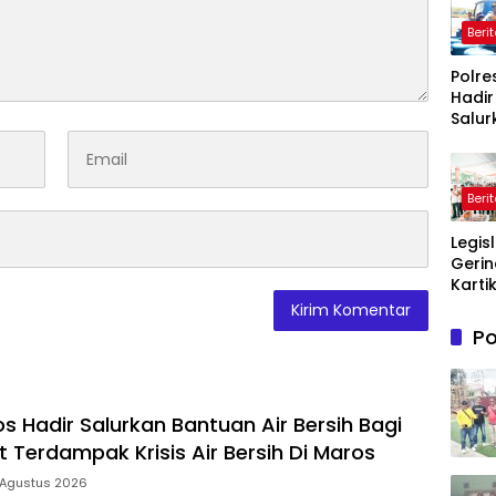
Beri
Polre
Hadir
Salur
Bantu
Bersi
Masy
Beri
Terd
Krisis
Legis
Bersih
Gerin
Maro
Karti
Sandr
Doro
Po
UMK
Pale
Lindu
Mere
s Hadir Salurkan Bantuan Air Bersih Bagi
 Terdampak Krisis Air Bersih Di Maros
 Agustus 2026