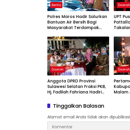
Berita
Daera
Polres Maros Hadir Salurkan
UPT Pu
Bantuan Air Bersih Bagi
Pattall
Masyarakat Terdampak
Takalar
Krisis Air Bersih Di Maros
Komitm
Pelaya
Berkual
Daerah
Daera
Anggota DPRD Provinsi
Pertama
Sulawesi Selatan Fraksi PKB,
Kabupa
Hj. Fadilah Fahriana Hadiri
Malam A
Dan Beri Apresiasi : Takalar
Award 
Menyalakan Lentera
Pengha
Tinggalkan Balasan
Pengabdian Melalui Malam
Publik 
Apresiasi dan Inovasi Award
Alamat email Anda tidak akan dipublikasi
2026