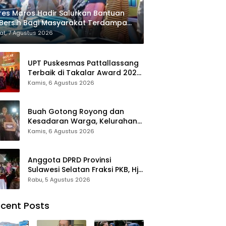
res Maros Hadir Salurkan Bantuan
 Bersih Bagi Masyarakat Terdampak
sis Air Bersih Di Maros
t, 7 Agustus 2026
UPT Puskesmas Pattallassang
Terbaik di Takalar Award 2026,
Bukti Komitmen Hadirkan
Kamis, 6 Agustus 2026
Pelayanan Kesehatan
Berkualitas
Buah Gotong Royong dan
Kesadaran Warga, Kelurahan
Patte’ne Menjadi Bintang
Kamis, 6 Agustus 2026
Takalar Award 2026
Anggota DPRD Provinsi
Sulawesi Selatan Fraksi PKB, Hj.
Fadilah Fahriana Hadiri Dan
Rabu, 5 Agustus 2026
Beri Apresiasi : Takalar
Menyalakan Lentera
cent Posts
Pengabdian Melalui Malam
Apresiasi dan Inovasi Award