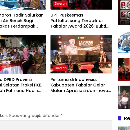
Daerah
Del
Sep
Maros Hadir Salurkan
UPT Puskesmas
Im
Juma
 Air Bersih Bagi
Pattallassang Terbaik di
akat Terdampak
Takalar Award 2026, Bukti
ir Bersih Di Maros
Komitmen Hadirkan
Pelayanan Kesehatan
Berkualitas
h
Daerah
 DPRD Provinsi
Pertama di Indonesia,
i Selatan Fraksi PKB,
Kabupaten Takalar Gelar
lah Fahriana Hadiri
Malam Apresiasi dan Inovasi
i Apresiasi : Takalar
Award 2026: Panggung
akan Lentera
Penghargaan bagi Pelayan
dian Melalui Malam
Publik Berprestasi
si dan Inovasi Award
kan.
Ruas yang wajib ditandai
*
Re