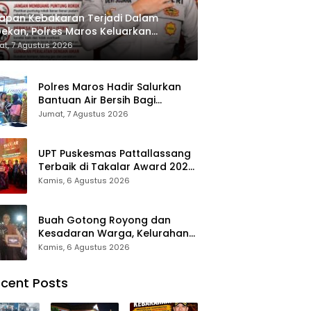
apan Kebakaran Terjadi Dalam
ekan, Polres Maros Keluarkan
bauan kepada Masyarakat
t, 7 Agustus 2026
Polres Maros Hadir Salurkan
Bantuan Air Bersih Bagi
Masyarakat Terdampak Krisis
Jumat, 7 Agustus 2026
Air Bersih Di Maros
UPT Puskesmas Pattallassang
Terbaik di Takalar Award 2026,
Bukti Komitmen Hadirkan
Kamis, 6 Agustus 2026
Pelayanan Kesehatan
Berkualitas
Buah Gotong Royong dan
Kesadaran Warga, Kelurahan
Patte’ne Menjadi Bintang
Kamis, 6 Agustus 2026
Takalar Award 2026
cent Posts