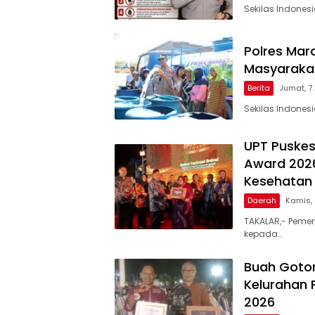
Sekilas Indones
Polres Maro
Masyarakat
Berita
Jumat, 7
Sekilas Indones
UPT Puskes
Award 2026
Kesehatan 
Daerah
Kamis,
TAKALAR,- Pemer
kepada…
Buah Goto
Kelurahan 
2026