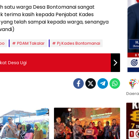
h satu warga Desa Bontomanai sangat
 terima kasih kepada Penjabat Kades
h yang telah sampai kepada warga, senangya
wandi)
bo
PDAM Takalar
Pj Kades Bontomanai
kat Desa Ugi
Daera