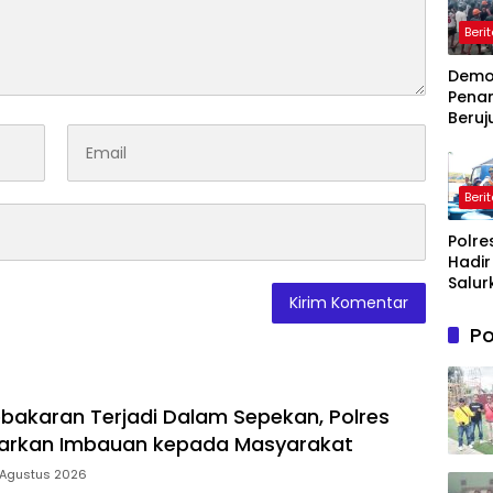
Beri
Dem
Pena
Beruj
Ricuh
Wasp
Timah
Beri
Belit
Timur
Polre
Terb
Hadir
Salur
Bantu
Bersi
Po
Masy
Terd
Krisis
Bersih
bakaran Terjadi Dalam Sepekan, Polres
Maro
uarkan Imbauan kepada Masyarakat
 Agustus 2026