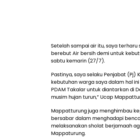
Setelah sampai air itu, saya terha
berebut Air bersih demi untuk kebu
sabtu kemarin (27/7).
Pastinya, saya selaku Penjabat (Pj
kebutuhan warga saya dalam hal ini ai
PDAM Takalar untuk diantarkan di D
musim hujan turun,” Ucap Mappattur
Mappatturung juga menghimbau kep
bersabar dalam menghadapi bencana
melaksanakan sholat berjamaah aga
Mappaturung.