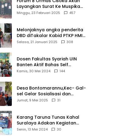
Forum 8 Ormas Cisoka Akan
Layangkan Surat Ke Muspika
Atas Adanya Kantor Matel di
Minggu, 23 Februari 2025
457
Cisoka
Melonjaknya angka penderita
DBD diTakalar Kabid PTKP HMI
Cab.Takalar angkat bicara
Selasa, 21 Januari 2025
308
Dosen Fakultas Syariah UIN
Banten Aktif Bahas Self
Declare Halal dalam Forum
Kamis, 30 Mei 2024
144
Ijtima Ulama MUI
Desa Bontomarannu,Kec- Gal-
sel Gelar Sosialisasi dan
Bimtek Pemutakhiran Data ID
Jumat, 9 Mei 2025
31
Karang Taruna Tunas Kahal
Suralaya Adakan Kegiatan
Bansos Terhadap Kaum
Senin, 13 Mei 2024
30
Dhuafa dan Anak Yatim-Piatu