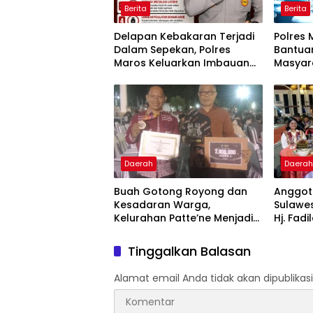
Berita
Berita
Delapan Kebakaran Terjadi
Polres 
Dalam Sepekan, Polres
Bantuan
Maros Keluarkan Imbauan
Masyar
kepada Masyarakat
Krisis A
Daerah
Daera
Buah Gotong Royong dan
Anggota
Kesadaran Warga,
Sulawes
Kelurahan Patte’ne Menjadi
Hj. Fadi
Bintang Takalar Award 2026
Dan Ber
Menyal
Tinggalkan Balasan
Pengab
Apresia
Alamat email Anda tidak akan dipublikasi
2026