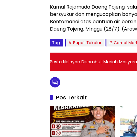
Kamal Rajamuda Daeng Tojeng sala
bersyukur dan mengucapkan banyak
Bontomanai atas bantuan air bersi
Daeng Tojeng. Minggu (28/7). (Aras
Tag:
Bupati Takalar
Camat Mar
Pesta Nelayan Disambut Meriah Masyara
Pos Terkait