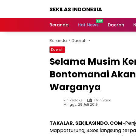
Langsung
SEKILAS INDONESIA
ke
konten
Berita
Terkini,
Beranda
Hot News
Daerah
N
Breaking
News,
Beranda
Daerah
Latest
World,
Daerah
Headlines,
Selama Musim Kem
News
Today
Bontomanai Akan 
Warganya
Rin Redaksi
1 Min Baca
Minggu, 28 Juli 2019
TAKALAR, SEKILASINDO. COM-
Penj
Mappatturung, S.Sos langsung terpa