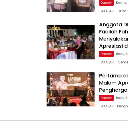
Daerah
Kamis,
TAKALAR – Di ba
Anggota DPR
Fadilah Fah
Menyalakan
Apresiasi 
Daerah
Rabu, 
TAKALAR – Geme
Pertama di
Malam Apre
Penghargaa
Daerah
Rabu, 
TAKALAR,- Pengh