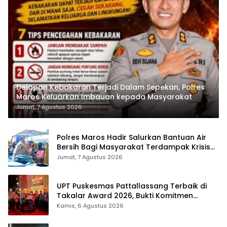
Delapan Kebakaran Terjadi Dalam Sepekan, Polres
Maros Keluarkan Imbauan kepada Masyarakat
Jumat, 7 Agustus 2026
Polres Maros Hadir Salurkan Bantuan Air
Bersih Bagi Masyarakat Terdampak Krisis
Air Bersih Di Maros
Jumat, 7 Agustus 2026
UPT Puskesmas Pattallassang Terbaik di
Takalar Award 2026, Bukti Komitmen
Hadirkan Pelayanan Kesehatan Berkualitas
Kamis, 6 Agustus 2026