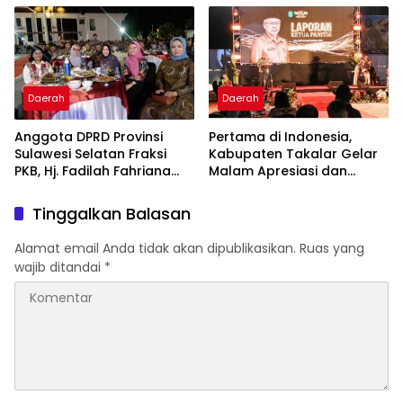
Pelayanan Kesehatan
2026
Berkualitas
Daerah
Daerah
Anggota DPRD Provinsi
Pertama di Indonesia,
Sulawesi Selatan Fraksi
Kabupaten Takalar Gelar
PKB, Hj. Fadilah Fahriana
Malam Apresiasi dan
Hadiri Dan Beri Apresiasi :
Inovasi Award 2026:
Takalar Menyalakan
Panggung Penghargaan
Tinggalkan Balasan
Lentera Pengabdian
bagi Pelayan Publik
Melalui Malam Apresiasi
Berprestasi
Alamat email Anda tidak akan dipublikasikan.
Ruas yang
dan Inovasi Award 2026
wajib ditandai
*