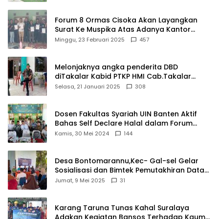
Forum 8 Ormas Cisoka Akan Layangkan
Surat Ke Muspika Atas Adanya Kantor
Matel di Cisoka
Minggu, 23 Februari 2025
457
Melonjaknya angka penderita DBD
diTakalar Kabid PTKP HMI Cab.Takalar
angkat bicara
Selasa, 21 Januari 2025
308
Dosen Fakultas Syariah UIN Banten Aktif
Bahas Self Declare Halal dalam Forum
Ijtima Ulama MUI
Kamis, 30 Mei 2024
144
Desa Bontomarannu,Kec- Gal-sel Gelar
Sosialisasi dan Bimtek Pemutakhiran Data
ID
Jumat, 9 Mei 2025
31
Karang Taruna Tunas Kahal Suralaya
Adakan Kegiatan Bansos Terhadap Kaum