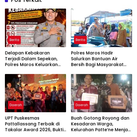
Berita
Berita
Delapan Kebakaran
Polres Maros Hadir
Terjadi Dalam Sepekan,
Salurkan Bantuan Air
Polres Maros Keluarkan
Bersih Bagi Masyarakat
Imbauan kepada
Terdampak Krisis Air Bersih
Masyarakat
Di Maros
Daerah
Daerah
UPT Puskesmas
Buah Gotong Royong dan
Pattallassang Terbaik di
Kesadaran Warga,
Takalar Award 2026, Bukti
Kelurahan Patte’ne Menjadi
Komitmen Hadirkan
Bintang Takalar Award