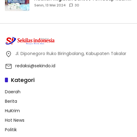
Dhuafa dan Anak Yatim-Piatu
Senin, 13 Mei 2024
30
Jl. Diponegoro Ruko Biringbalang, Kabupaten Takalar
redaksi@sekindo.id
Kategori
Daerah
Berita
HuKrim
Hot News
Politik