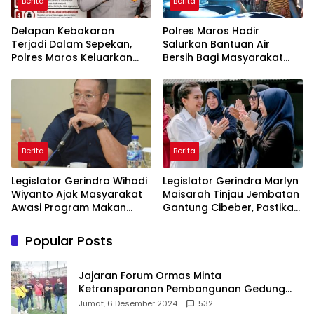
Berita
Berita
Delapan Kebakaran
Polres Maros Hadir
Terjadi Dalam Sepekan,
Salurkan Bantuan Air
Polres Maros Keluarkan
Bersih Bagi Masyarakat
Imbauan kepada
Terdampak Krisis Air Bersih
Masyarakat
Di Maros
Berita
Berita
Legislator Gerindra Wihadi
Legislator Gerindra Marlyn
Wiyanto Ajak Masyarakat
Maisarah Tinjau Jembatan
Awasi Program Makan
Gantung Cibeber, Pastikan
Bergizi Gratis agar Tepat
Aspirasi Warga Terlaksana
Sasaran
Popular Posts
Jajaran Forum Ormas Minta
Ketransparanan Pembangunan Gedung
Damkar Di Kecamatan Cisoka
Jumat, 6 Desember 2024
532