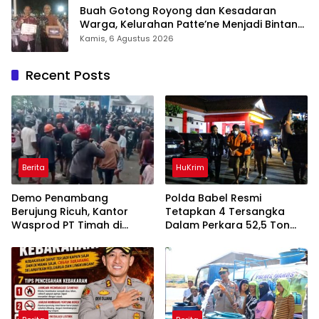
Buah Gotong Royong dan Kesadaran
Warga, Kelurahan Patte’ne Menjadi Bintang
Takalar Award 2026
Kamis, 6 Agustus 2026
Recent Posts
Berita
HuKrim
Demo Penambang
Polda Babel Resmi
Berujung Ricuh, Kantor
Tetapkan 4 Tersangka
Wasprod PT Timah di
Dalam Perkara 52,5 Ton
Belitung Timur Terbakar
Pasir Timah Ilegal Di
Belitung