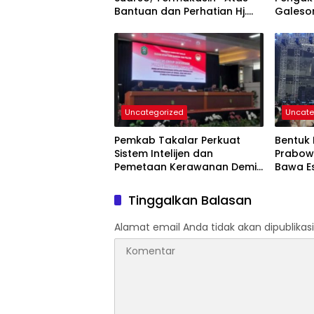
Bantuan dan Perhatian Hj.
Galeso
Fadilah Fahriana Untuk
Layana
Warganya
Masyar
Uncategorized
Uncate
Pemkab Takalar Perkuat
Bentuk 
Sistem Intelijen dan
Prabow
Pemetaan Kerawanan Demi
Bawa E
Keamanan Daerah
Pending
Tinggalkan Balasan
Alamat email Anda tidak akan dipublikasi