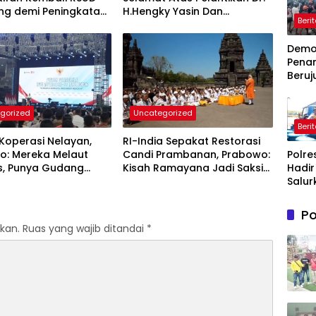
ng demi Peningkatan
H.Hengky Yasin Dan
Beri
n Kesehatan
Hj.Fadilah Fahriana, Ketua
akat
DPC PKB Takalar dan Ketua
Dem
DPW PB Prov- Sulsel
Pena
Beruj
Ricuh
Wasp
gorized
Uncategorized
Timah
Beri
Belit
Koperasi Nelayan,
RI-India Sepakat Restorasi
Timur
Polre
o: Mereka Melaut
Candi Prambanan, Prabowo:
Terb
Hadir
s, Punya Gudang
Kisah Ramayana Jadi Saksi
Salur
in
Kedekatan Kedua Negara
Bantu
Bersi
Po
Masy
kan.
Ruas yang wajib ditandai
*
Terd
Krisis
Bersih
Maro