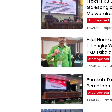
Fraksi PKB
Galesong 
Masyaraka
Uncategorized
TAKALAR – Rapat
Hilal Hamz
H.Hengky Y
PKB Takala
Uncategorized
JAKARTA – Legis
Pemkab Tak
Pemetaan 
Uncategorized
TAKALAR – Peme