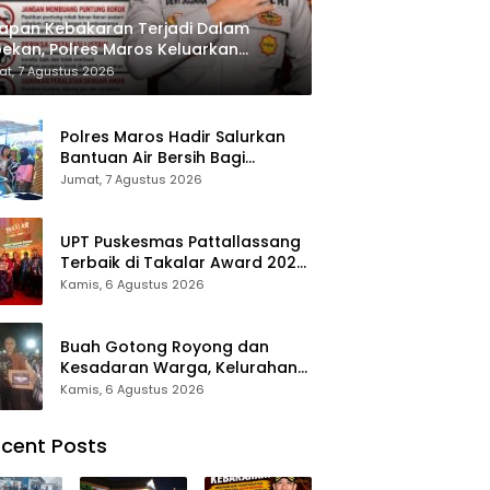
apan Kebakaran Terjadi Dalam
ekan, Polres Maros Keluarkan
bauan kepada Masyarakat
t, 7 Agustus 2026
Polres Maros Hadir Salurkan
Bantuan Air Bersih Bagi
Masyarakat Terdampak Krisis
Jumat, 7 Agustus 2026
Air Bersih Di Maros
UPT Puskesmas Pattallassang
Terbaik di Takalar Award 2026,
Bukti Komitmen Hadirkan
Kamis, 6 Agustus 2026
Pelayanan Kesehatan
Berkualitas
Buah Gotong Royong dan
Kesadaran Warga, Kelurahan
Patte’ne Menjadi Bintang
Kamis, 6 Agustus 2026
Takalar Award 2026
cent Posts