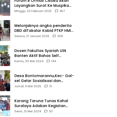
Forum 8 Ormas Cisoka Akan
Layangkan Surat Ke Muspika
Atas Adanya Kantor Matel di
Minggu, 23 Februari 2025
457
Cisoka
Melonjaknya angka penderita
DBD diTakalar Kabid PTKP HMI
Cab.Takalar angkat bicara
Selasa, 21 Januari 2025
308
Dosen Fakultas Syariah UIN
Banten Aktif Bahas Self
Declare Halal dalam Forum
Kamis, 30 Mei 2024
144
Ijtima Ulama MUI
Desa Bontomarannu,Kec- Gal-
sel Gelar Sosialisasi dan
Bimtek Pemutakhiran Data ID
Jumat, 9 Mei 2025
31
Karang Taruna Tunas Kahal
Suralaya Adakan Kegiatan
Bansos Terhadap Kaum
Senin, 13 Mei 2024
30
Dhuafa dan Anak Yatim-Piatu