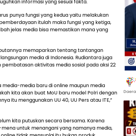
guhkan informasi yang sesuai fakta.
 harus punya fungsi yang kedua yaitu melakukan
pemberdayaan itulah maka fungsi yang ketiga,
bah jelas media bisa memastikan mana yang
butannya memaparkan tentang tantangan
ngsungan media di Indonesia. Rudiantara juga
pembatasan aktivitas media sosial pada aksi 22
ya media-media baru di online maupun media
Daera
 apakah kita akan buat MoU baru model Polri dengan
nya itu menggunakan UU 40, UU Pers atau ITE,”
belum kita putuskan secara bersama. Karena
na-mena untuk menangani yang namanya media,
 online tidak mensuplai itu bukan produk