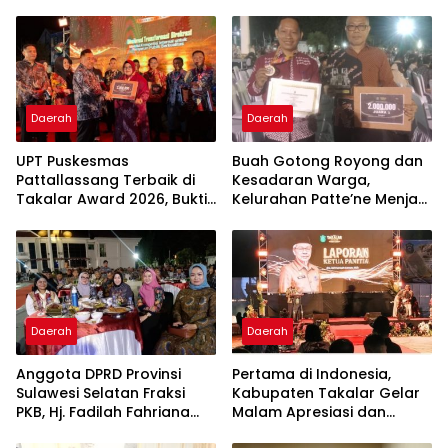
Daerah
Daerah
UPT Puskesmas
Buah Gotong Royong dan
Pattallassang Terbaik di
Kesadaran Warga,
Takalar Award 2026, Bukti
Kelurahan Patte’ne Menjadi
Komitmen Hadirkan
Bintang Takalar Award
Pelayanan Kesehatan
2026
Berkualitas
Daerah
Daerah
Anggota DPRD Provinsi
Pertama di Indonesia,
Sulawesi Selatan Fraksi
Kabupaten Takalar Gelar
PKB, Hj. Fadilah Fahriana
Malam Apresiasi dan
Hadiri Dan Beri Apresiasi :
Inovasi Award 2026: