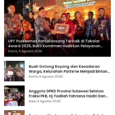
UPT Puskesmas Pattallassang Terbaik di Takalar
Award 2026, Bukti Komitmen Hadirkan Pelayanan
Kesehatan Berkualitas
Kamis, 6 Agustus 2026
Buah Gotong Royong dan Kesadaran
Warga, Kelurahan Patte’ne Menjadi Bintang
Takalar Award 2026
Kamis, 6 Agustus 2026
Anggota DPRD Provinsi Sulawesi Selatan
Fraksi PKB, Hj. Fadilah Fahriana Hadiri Dan
Beri Apresiasi : Takalar Menyalakan Lentera
Rabu, 5 Agustus 2026
Pengabdian Melalui Malam Apresiasi dan
Inovasi Award 2026