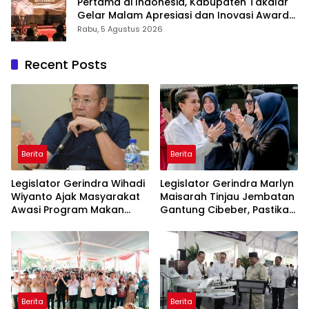
Pertama di Indonesia, Kabupaten Takalar
Gelar Malam Apresiasi dan Inovasi Award
2026: Panggung Penghargaan bagi
Rabu, 5 Agustus 2026
Pelayan Publik Berprestasi
Recent Posts
Berita
Berita
Legislator Gerindra Wihadi
Legislator Gerindra Marlyn
Wiyanto Ajak Masyarakat
Maisarah Tinjau Jembatan
Awasi Program Makan
Gantung Cibeber, Pastikan
Bergizi Gratis agar Tepat
Aspirasi Warga Terlaksana
Sasaran
Berita
Berita