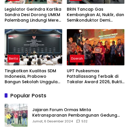
Legislator Gerindra Kartika
BRIN Tancap Gas
Sandra Desi Dorong UMKM
Kembangkan AI, Nuklir, dan
Palembang Lindungi Merek
Semikonduktor Demi
Usaha
Dongkrak Ekonomi
Indonesia
Berita
Daerah
Tingkatkan Kualitas SDM
UPT Puskesmas
Indonesia, Prabowo
Pattallassang Terbaik di
Bangun Sekolah Unggulan
Takalar Award 2026, Bukti
hingga Undang Universitas
Komitmen Hadirkan
Terbaik Dunia
Pelayanan Kesehatan
Popular Posts
Berkualitas
Jajaran Forum Ormas Minta
Ketransparanan Pembangunan Gedung
Damkar Di Kecamatan Cisoka
Jumat, 6 Desember 2024
532