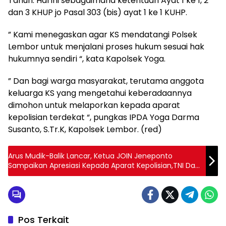
Tahun. Hal ini sebagaimana ketentuan Ayat 1 ke 1, 2
dan 3 KHUP jo Pasal 303 (bis) ayat 1 ke 1 KUHP.
” Kami menegaskan agar KS mendatangi Polsek
Lembor untuk menjalani proses hukum sesuai hak
hukumnya sendiri “, kata Kapolsek Yoga.
” Dan bagi warga masyarakat, terutama anggota
keluarga KS yang mengetahui keberadaannya
dimohon untuk melaporkan kepada aparat
kepolisian terdekat “, pungkas IPDA Yoga Darma
Susanto, S.Tr.K, Kapolsek Lembor. (red)
Arus Mudik-Balik Lancar, Ketua JOIN Jeneponto
Sampaikan Apresiasi Kepada Aparat Kepolisian,TNI Dan
Pihak Terkait
Pos Terkait