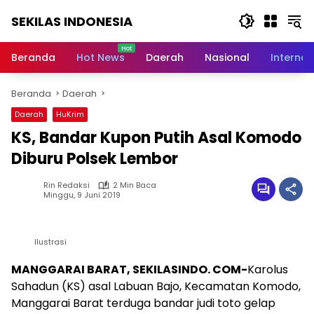
Langsung
SEKILAS INDONESIA
ke
konten
Berita
Terkini,
Beranda
Hot News
Daerah
Nasional
Internas
Breaking
News,
Beranda
Daerah
Latest
World,
Daerah
HuKrim
Headlines,
KS, Bandar Kupon Putih Asal Komodo
News
Today
Diburu Polsek Lembor
Rin Redaksi
2 Min Baca
Minggu, 9 Juni 2019
Ilustrasi
MANGGARAI BARAT, SEKILASINDO. COM-
Karolus
Sahadun (KS) asal Labuan Bajo, Kecamatan Komodo,
Manggarai Barat terduga bandar judi toto gelap