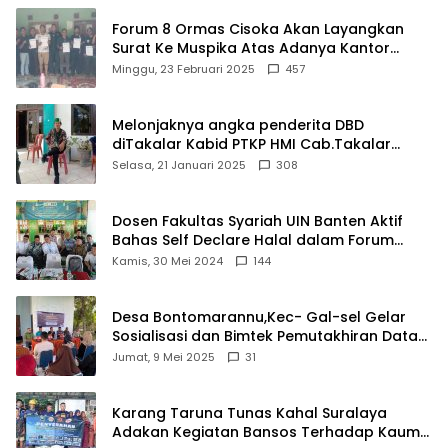
Forum 8 Ormas Cisoka Akan Layangkan
Surat Ke Muspika Atas Adanya Kantor
Matel di Cisoka
Minggu, 23 Februari 2025
457
Melonjaknya angka penderita DBD
diTakalar Kabid PTKP HMI Cab.Takalar
angkat bicara
Selasa, 21 Januari 2025
308
Dosen Fakultas Syariah UIN Banten Aktif
Bahas Self Declare Halal dalam Forum
Ijtima Ulama MUI
Kamis, 30 Mei 2024
144
Desa Bontomarannu,Kec- Gal-sel Gelar
Sosialisasi dan Bimtek Pemutakhiran Data
ID
Jumat, 9 Mei 2025
31
Karang Taruna Tunas Kahal Suralaya
Adakan Kegiatan Bansos Terhadap Kaum