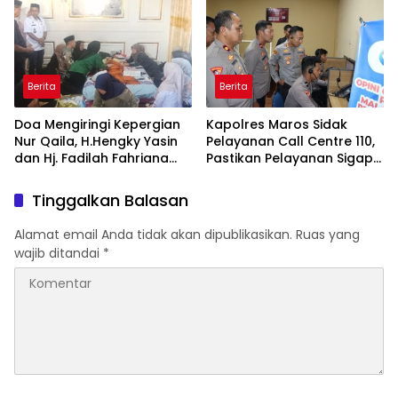
Takalar Menyalakan
Panggung Penghargaan
Lentera Pengabdian
bagi Pelayan Publik
Melalui Malam Apresiasi
Berprestasi
dan Inovasi Award 2026
Berita
Berita
Doa Mengiringi Kepergian
Kapolres Maros Sidak
Nur Qaila, H.Hengky Yasin
Pelayanan Call Centre 110,
dan Hj. Fadilah Fahriana
Pastikan Pelayanan Sigap
Hadir Menguatkan
Dan Humanis
Keluarga
Tinggalkan Balasan
Alamat email Anda tidak akan dipublikasikan.
Ruas yang
wajib ditandai
*