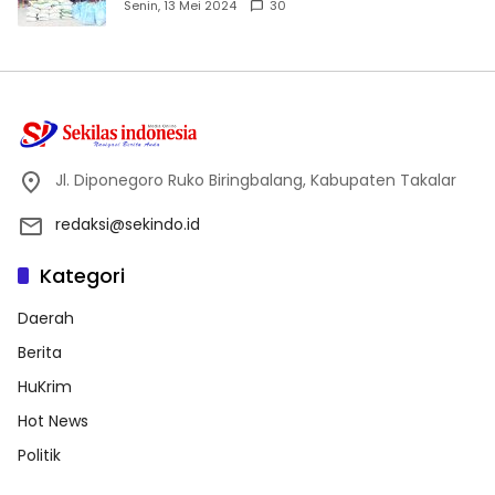
Dhuafa dan Anak Yatim-Piatu
Senin, 13 Mei 2024
30
Jl. Diponegoro Ruko Biringbalang, Kabupaten Takalar
redaksi@sekindo.id
Kategori
Daerah
Berita
HuKrim
Hot News
Politik