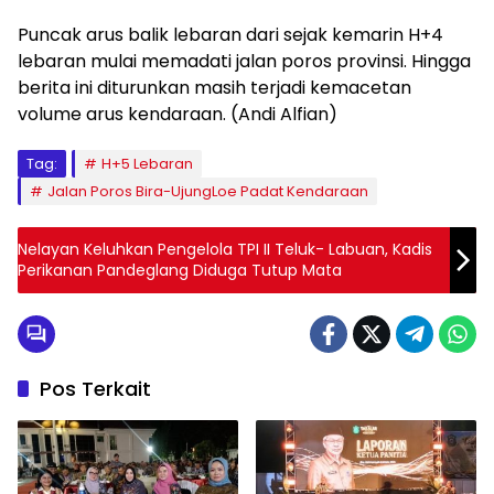
Puncak arus balik lebaran dari sejak kemarin H+4
lebaran mulai memadati jalan poros provinsi. Hingga
berita ini diturunkan masih terjadi kemacetan
volume arus kendaraan. (Andi Alfian)
Tag:
H+5 Lebaran
Jalan Poros Bira-UjungLoe Padat Kendaraan
Nelayan Keluhkan Pengelola TPI II Teluk- Labuan, Kadis
Perikanan Pandeglang Diduga Tutup Mata
Pos Terkait