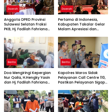
Daerah
Daerah
Anggota DPRD Provinsi
Pertama di Indonesia,
Sulawesi Selatan Fraksi
Kabupaten Takalar Gelar
PKB, Hj. Fadilah Fahriana
Malam Apresiasi dan
Hadiri Dan Beri Apresiasi :
Inovasi Award 2026:
Takalar Menyalakan
Panggung Penghargaan
Lentera Pengabdian
bagi Pelayan Publik
Melalui Malam Apresiasi
Berprestasi
dan Inovasi Award 2026
Berita
Berita
Doa Mengiringi Kepergian
Kapolres Maros Sidak
Nur Qaila, H.Hengky Yasin
Pelayanan Call Centre 110,
dan Hj. Fadilah Fahriana
Pastikan Pelayanan Sigap
Hadir Menguatkan
Dan Humanis
Keluarga