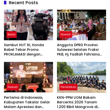
Recent Posts
Berita
Daerah
Sambut HUT RI, Honda
Anggota DPRD Provinsi
Babel Tebar Promo
Sulawesi Selatan Fraksi
PROKLAMASI dengan
PKB, Hj. Fadilah Fahriana
Diskon Motor Hingga
Hadiri Dan Beri Apresiasi :
Jutaan Rupiah
Takalar Menyalakan
Lentera Pengabdian
Melalui Malam Apresiasi
dan Inovasi Award 2026
Daerah
Pendidikan
Pertama di Indonesia,
KKN-PPM UGM Bakam
Kabupaten Takalar Gelar
Bercerita 2026 Tanam
Malam Apresiasi dan
1.200 Bibit Mangrove di