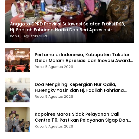
Anggota DPRD Provinsi Sulawesi Selatan Fraksi PKB,
Hj. Fadilah Fahriana Hadiri Dan Beri Apresiasi :
Takalar Menyalakan Lentera Pengabdian Melalui
Rabu, 5 Agustus 2026
Malam Apresiasi dan Inovasi Award 2026
Pertama di Indonesia, Kabupaten Takalar
Gelar Malam Apresiasi dan Inovasi Award
2026: Panggung Penghargaan bagi
Rabu, 5 Agustus 2026
Pelayan Publik Berprestasi
Doa Mengiringi Kepergian Nur Qaila,
H.Hengky Yasin dan Hj. Fadilah Fahriana
Hadir Menguatkan Keluarga
Rabu, 5 Agustus 2026
Kapolres Maros Sidak Pelayanan Call
Centre 110, Pastikan Pelayanan Sigap Dan
Humanis
Rabu, 5 Agustus 2026