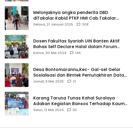
Melonjaknya angka penderita DBD
diTakalar Kabid PTKP HMI Cab.Takalar
angkat bicara
Selasa, 21 Januari 2025
308
Dosen Fakultas Syariah UIN Banten Aktif
Bahas Self Declare Halal dalam Forum
Ijtima Ulama MUI
Kamis, 30 Mei 2024
144
Desa Bontomarannu,Kec- Gal-sel Gelar
Sosialisasi dan Bimtek Pemutakhiran Data
ID
Jumat, 9 Mei 2025
31
Karang Taruna Tunas Kahal Suralaya
Adakan Kegiatan Bansos Terhadap Kaum
Dhuafa dan Anak Yatim-Piatu
Senin, 13 Mei 2024
30