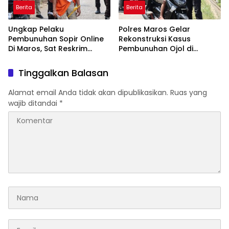
Berita
Berita
Ungkap Pelaku
Polres Maros Gelar
Pembunuhan Sopir Online
Rekonstruksi Kasus
Di Maros, Sat Reskrim
Pembunuhan Ojol di
Polres Maros Gelar
Tanralili
Rekonstruksi Perkara
Tinggalkan Balasan
Peragakan 24 Adegan
Alamat email Anda tidak akan dipublikasikan.
Ruas yang
wajib ditandai
*