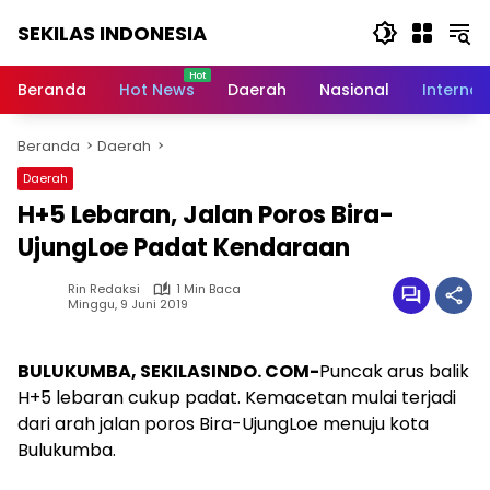
Langsung
SEKILAS INDONESIA
ke
konten
Berita
Terkini,
Beranda
Hot News
Daerah
Nasional
Internas
Breaking
News,
Beranda
Daerah
Latest
World,
Daerah
Headlines,
H+5 Lebaran, Jalan Poros Bira-
News
Today
UjungLoe Padat Kendaraan
Rin Redaksi
1 Min Baca
Minggu, 9 Juni 2019
BULUKUMBA, SEKILASINDO. COM-
Puncak arus balik
H+5 lebaran cukup padat. Kemacetan mulai terjadi
dari arah jalan poros Bira-UjungLoe menuju kota
Bulukumba.