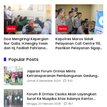
Inovasi Award 2026:
Sungai Layang
Panggung Penghargaan
bagi Pelayan Publik
Berprestasi
Berita
Berita
Doa Mengiringi Kepergian
Kapolres Maros Sidak
Nur Qaila, H.Hengky Yasin
Pelayanan Call Centre 110,
dan Hj. Fadilah Fahriana
Pastikan Pelayanan Sigap
Hadir Menguatkan
Dan Humanis
Keluarga
Popular Posts
Jajaran Forum Ormas Minta
Ketransparanan Pembangunan Gedung
Damkar Di Kecamatan Cisoka
Jumat, 6 Desember 2024
532
Forum 8 Ormas Cisoka Akan Layangkan
Surat Ke Muspika Atas Adanya Kantor
Matel di Cisoka
Minggu, 23 Februari 2025
457