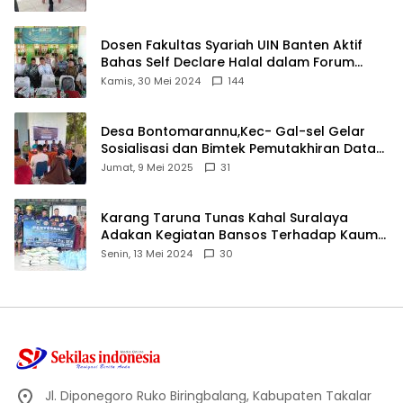
Dosen Fakultas Syariah UIN Banten Aktif
Bahas Self Declare Halal dalam Forum
Ijtima Ulama MUI
Kamis, 30 Mei 2024
144
Desa Bontomarannu,Kec- Gal-sel Gelar
Sosialisasi dan Bimtek Pemutakhiran Data
ID
Jumat, 9 Mei 2025
31
Karang Taruna Tunas Kahal Suralaya
Adakan Kegiatan Bansos Terhadap Kaum
Dhuafa dan Anak Yatim-Piatu
Senin, 13 Mei 2024
30
Jl. Diponegoro Ruko Biringbalang, Kabupaten Takalar