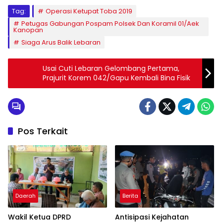
Tag:
Operasi Ketupat Toba 2019
Petugas Gabungan Pospam Polsek Dan Koramil 01/Aek
Kanopan
Siaga Arus Balik Lebaran
Usai Cuti Lebaran Gelombang Pertama,
Prajurit Korem 042/Gapu Kembali Bina Fisik
Pos Terkait
Daerah
Berita
Wakil Ketua DPRD
Antisipasi Kejahatan