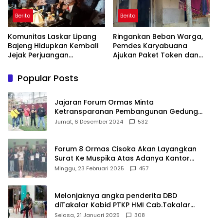
Berita
Berita
Komunitas Laskar Lipang
Ringankan Beban Warga,
Bajeng Hidupkan Kembali
Pemdes Karyabuana
Jejak Perjuangan
Ajukan Paket Token dan
Ranggong Daeng Romo,
Penurunan Daya Listrik ke
Wabup Takalar: Apresiasi
PLN
Popular Posts
Bahwa Sejarah Adalah
Warisan yang Tak Ternilai”.
Jajaran Forum Ormas Minta
Ketransparanan Pembangunan Gedung
Damkar Di Kecamatan Cisoka
Jumat, 6 Desember 2024
532
Forum 8 Ormas Cisoka Akan Layangkan
Surat Ke Muspika Atas Adanya Kantor
Matel di Cisoka
Minggu, 23 Februari 2025
457
Melonjaknya angka penderita DBD
diTakalar Kabid PTKP HMI Cab.Takalar
angkat bicara
Selasa, 21 Januari 2025
308