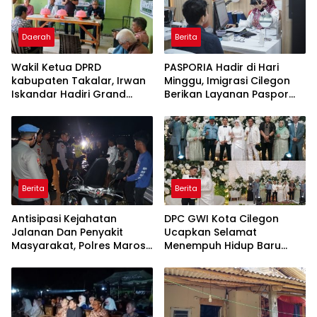
Daerah
Berita
Wakil Ketua DPRD
PASPORIA Hadir di Hari
kabupaten Takalar, Irwan
Minggu, Imigrasi Cilegon
Iskandar Hadiri Grand
Berikan Layanan Paspor
Opening Rumah sehat
Sekaligus Cek Kesehatan
Pertama di Takalar,
Gratis
Melayani Terapis Gratis
untuk Pasien Dhuafa dan
umum.
Berita
Berita
Antisipasi Kejahatan
DPC GWI Kota Cilegon
Jalanan Dan Penyakit
Ucapkan Selamat
Masyarakat, Polres Maros
Menempuh Hidup Baru
Gelar Razia Operasi Cipta
untuk Hana Novia dan
Kondusif
Tuanku Ihza Kemalsya
Damanik