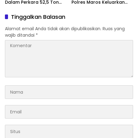
Dalam Perkara 52,5 Ton
Polres Maros Keluarkan
Pasir Timah Ilegal Di
Imbauan kepada
Belitung
Masyarakat
Tinggalkan Balasan
Alamat email Anda tidak akan dipublikasikan.
Ruas yang
wajib ditandai
*