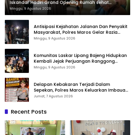
Iskandar Hadiri Grand Opening Rumah sehat
Pertama di Takalar, Melayani Terapis Gratis untuk
Minggu, 9 Agustus 2026
Pasien Dhuafa dan umum.
Antisipasi Kejahatan Jalanan Dan Penyakit
Masyarakat, Polres Maros Gelar Razia
Operasi Cipta Kondusif
Minggu, 9 Agustus 2026
Komunitas Laskar Lipang Bajeng Hidupkan
Kembali Jejak Perjuangan Ranggong
Daeng Romo, Wabup Takalar: Apresiasi
Minggu, 9 Agustus 2026
Bahwa Sejarah Adalah Warisan yang Tak
Ternilai”.
Delapan Kebakaran Terjadi Dalam
Sepekan, Polres Maros Keluarkan Imbauan
kepada Masyarakat
Jumat, 7 Agustus 2026
Recent Posts