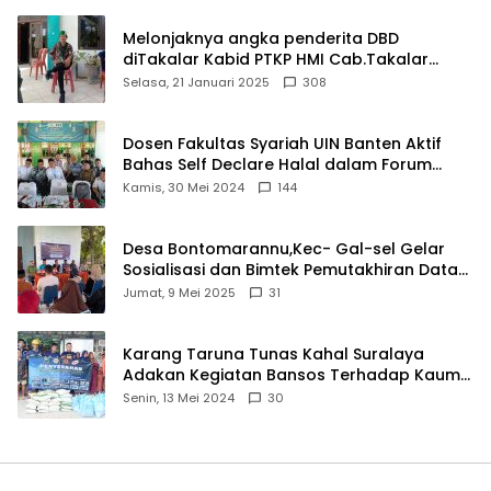
Melonjaknya angka penderita DBD
diTakalar Kabid PTKP HMI Cab.Takalar
angkat bicara
Selasa, 21 Januari 2025
308
Dosen Fakultas Syariah UIN Banten Aktif
Bahas Self Declare Halal dalam Forum
Ijtima Ulama MUI
Kamis, 30 Mei 2024
144
Desa Bontomarannu,Kec- Gal-sel Gelar
Sosialisasi dan Bimtek Pemutakhiran Data
ID
Jumat, 9 Mei 2025
31
Karang Taruna Tunas Kahal Suralaya
Adakan Kegiatan Bansos Terhadap Kaum
Dhuafa dan Anak Yatim-Piatu
Senin, 13 Mei 2024
30