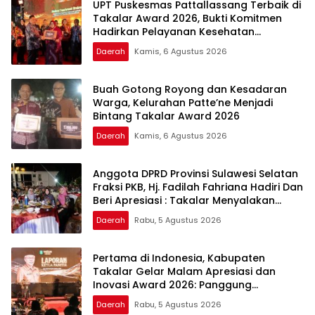
UPT Puskesmas Pattallassang Terbaik di
Takalar Award 2026, Bukti Komitmen
Hadirkan Pelayanan Kesehatan
Berkualitas
Daerah
Kamis, 6 Agustus 2026
Buah Gotong Royong dan Kesadaran
Warga, Kelurahan Patte’ne Menjadi
Bintang Takalar Award 2026
Daerah
Kamis, 6 Agustus 2026
Anggota DPRD Provinsi Sulawesi Selatan
Fraksi PKB, Hj. Fadilah Fahriana Hadiri Dan
Beri Apresiasi : Takalar Menyalakan
Lentera Pengabdian Melalui Malam
Daerah
Rabu, 5 Agustus 2026
Apresiasi dan Inovasi Award 2026
Pertama di Indonesia, Kabupaten
Takalar Gelar Malam Apresiasi dan
Inovasi Award 2026: Panggung
Penghargaan bagi Pelayan Publik
Daerah
Rabu, 5 Agustus 2026
Berprestasi