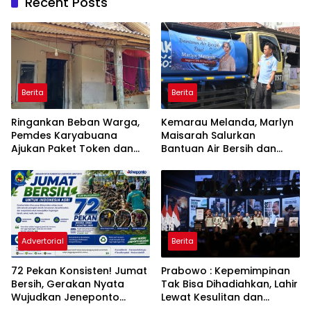
Recent Posts
Berita
Berita
Ringankan Beban Warga,
Kemarau Melanda, Marlyn
Pemdes Karyabuana
Maisarah Salurkan
Ajukan Paket Token dan
Bantuan Air Bersih dan
Penurunan Daya Listrik ke
Toren untuk Warga
PLN
Babakan Madang
Advertorial
Berita
72 Pekan Konsisten! Jumat
Prabowo : Kepemimpinan
Bersih, Gerakan Nyata
Tak Bisa Dihadiahkan, Lahir
Wujudkan Jeneponto
Lewat Kesulitan dan
Bahagia dan Lingkungan
Keberanian