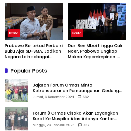
ASRI
Berita
Berita
Prabowo Bertekad Perbaiki
Dari Ben Mboi hingga Cak
Buku Ajar SD-SMA, Jadikan
Noer, Prabowo Ungkap
Negara Lain sebagai
Makna Kepemimpinan :
Referensi
Bekerja, Cintai Rakyat &
Gunakan Akal Sehat
Popular Posts
Jajaran Forum Ormas Minta
Ketransparanan Pembangunan Gedung
Damkar Di Kecamatan Cisoka
Jumat, 6 Desember 2024
532
Forum 8 Ormas Cisoka Akan Layangkan
Surat Ke Muspika Atas Adanya Kantor
Matel di Cisoka
Minggu, 23 Februari 2025
457