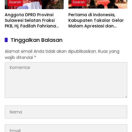
Daerah
Daerah
Anggota DPRD Provinsi
Pertama di Indonesia,
Sulawesi Selatan Fraksi
Kabupaten Takalar Gelar
PKB, Hj. Fadilah Fahriana
Malam Apresiasi dan
Hadiri Dan Beri Apresiasi :
Inovasi Award 2026:
Takalar Menyalakan
Panggung Penghargaan
Tinggalkan Balasan
Lentera Pengabdian
bagi Pelayan Publik
Melalui Malam Apresiasi
Berprestasi
Alamat email Anda tidak akan dipublikasikan.
Ruas yang
dan Inovasi Award 2026
wajib ditandai
*