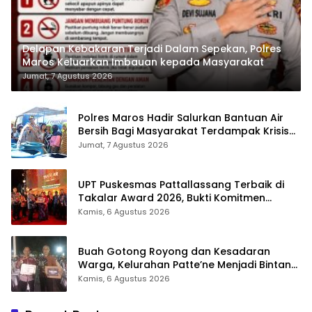
Delapan Kebakaran Terjadi Dalam Sepekan, Polres
Maros Keluarkan Imbauan kepada Masyarakat
Jumat, 7 Agustus 2026
Polres Maros Hadir Salurkan Bantuan Air
Bersih Bagi Masyarakat Terdampak Krisis
Air Bersih Di Maros
Jumat, 7 Agustus 2026
UPT Puskesmas Pattallassang Terbaik di
Takalar Award 2026, Bukti Komitmen
Hadirkan Pelayanan Kesehatan Berkualitas
Kamis, 6 Agustus 2026
Buah Gotong Royong dan Kesadaran
Warga, Kelurahan Patte’ne Menjadi Bintang
Takalar Award 2026
Kamis, 6 Agustus 2026