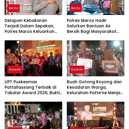
Berita
Berita
Delapan Kebakaran
Polres Maros Hadir
Terjadi Dalam Sepekan,
Salurkan Bantuan Air
Polres Maros Keluarkan
Bersih Bagi Masyarakat
Imbauan kepada
Terdampak Krisis Air Bersih
Masyarakat
Di Maros
Daerah
Daerah
UPT Puskesmas
Buah Gotong Royong dan
Pattallassang Terbaik di
Kesadaran Warga,
Takalar Award 2026, Bukti
Kelurahan Patte’ne Menjadi
Komitmen Hadirkan
Bintang Takalar Award
Pelayanan Kesehatan
2026
Berkualitas