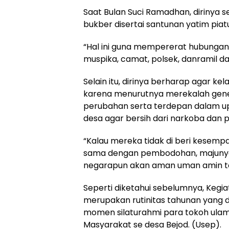
Saat Bulan Suci Ramadhan, dirinya
bukber disertai santunan yatim piat
“Hal ini guna mempererat hubungan s
muspika, camat, polsek, danramil d
Selain itu, dirinya berharap agar k
karena menurutnya merekalah gene
perubahan serta terdepan dalam up
desa agar bersih dari narkoba dan p
“Kalau mereka tidak di beri kesempat
sama dengan pembodohan, majunya d
negarapun akan aman uman amin 
Seperti diketahui sebelumnya, Kegi
merupakan rutinitas tahunan yang d
momen silaturahmi para tokoh ulama
Masyarakat se desa Bejod. (Usep).