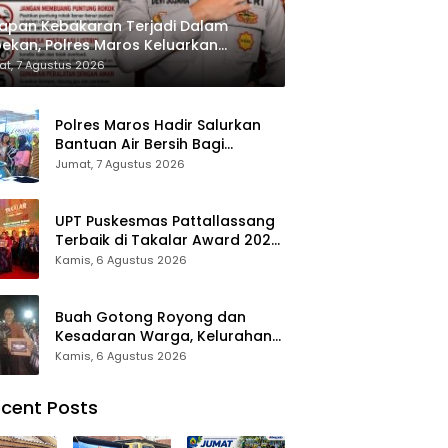
apan Kebakaran Terjadi Dalam
ekan, Polres Maros Keluarkan
bauan kepada Masyarakat
t, 7 Agustus 2026
Polres Maros Hadir Salurkan
Bantuan Air Bersih Bagi
Masyarakat Terdampak Krisis
Jumat, 7 Agustus 2026
Air Bersih Di Maros
UPT Puskesmas Pattallassang
Terbaik di Takalar Award 2026,
Bukti Komitmen Hadirkan
Kamis, 6 Agustus 2026
Pelayanan Kesehatan
Berkualitas
Buah Gotong Royong dan
Kesadaran Warga, Kelurahan
Patte’ne Menjadi Bintang
Kamis, 6 Agustus 2026
Takalar Award 2026
cent Posts