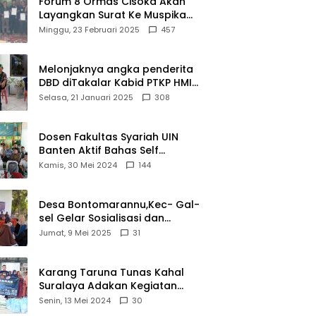
Forum 8 Ormas Cisoka Akan
Layangkan Surat Ke Muspika
Atas Adanya Kantor Matel di
Minggu, 23 Februari 2025
457
Cisoka
Melonjaknya angka penderita
DBD diTakalar Kabid PTKP HMI
Cab.Takalar angkat bicara
Selasa, 21 Januari 2025
308
Dosen Fakultas Syariah UIN
Banten Aktif Bahas Self
Declare Halal dalam Forum
Kamis, 30 Mei 2024
144
Ijtima Ulama MUI
Desa Bontomarannu,Kec- Gal-
sel Gelar Sosialisasi dan
Bimtek Pemutakhiran Data ID
Jumat, 9 Mei 2025
31
Karang Taruna Tunas Kahal
Suralaya Adakan Kegiatan
Bansos Terhadap Kaum
Senin, 13 Mei 2024
30
Dhuafa dan Anak Yatim-Piatu