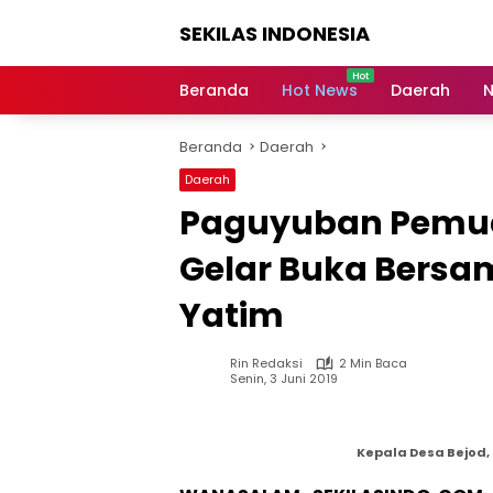
Langsung
SEKILAS INDONESIA
ke
konten
Berita
Terkini,
Beranda
Hot News
Daerah
N
Breaking
News,
Beranda
Daerah
Latest
World,
Daerah
Headlines,
Paguyuban Pemud
News
Today
Gelar Buka Bersa
Yatim
Rin Redaksi
2 Min Baca
Senin, 3 Juni 2019
Kepala Desa Bejod