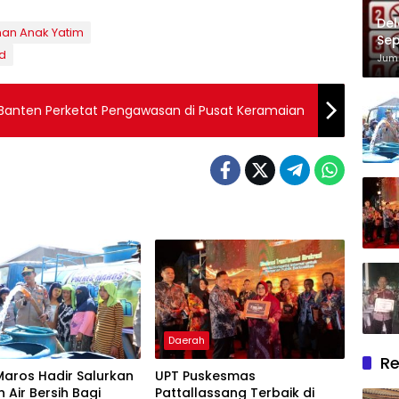
Del
nan Anak Yatim
Sep
d
Im
Juma
lda Banten Perketat Pengawasan di Pusat Keramaian
Daerah
Re
Maros Hadir Salurkan
UPT Puskesmas
 Air Bersih Bagi
Pattallassang Terbaik di