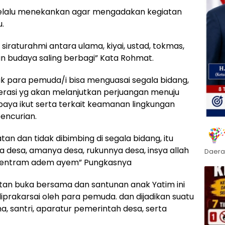
 selalu menekankan agar mengadakan kegiatan
u.
iraturahmi antara ulama, kiyai, ustad, tokmas,
an budaya saling berbagi” Kata Rohmat.
elak para pemuda/i bisa menguasai segala bidang,
rasi yg akan melanjutkan perjuangan menuju
aya ikut serta terkait keamanan lingkungan
encurian.
an dan tidak dibimbing di segala bidang, itu
esa, amanya desa, rukunnya desa, insya allah
Daera
tentram adem ayem” Pungkasnya
atan buka bersama dan santunan anak Yatim ini
iprakarsai oleh para pemuda. dan dijadikan suatu
, santri, aparatur pemerintah desa, serta