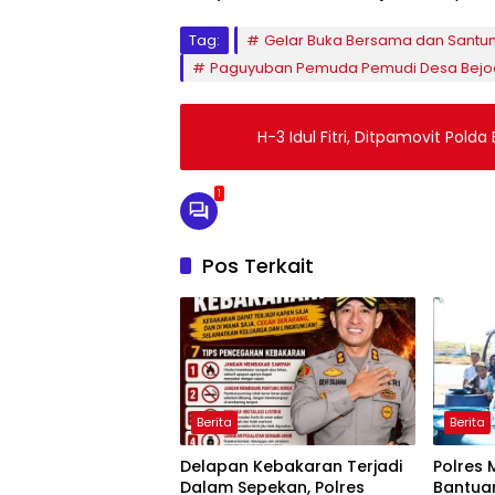
Tag:
Gelar Buka Bersama dan Santu
Paguyuban Pemuda Pemudi Desa Bejo
H-3 Idul Fitri, Ditpamovit Po
1
Pos Terkait
Berita
Berita
Delapan Kebakaran Terjadi
Polres 
Dalam Sepekan, Polres
Bantuan