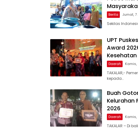
Masyarakat
Berita
Jumat, 7
Sekilas Indones
UPT Puskes
Award 2026
Kesehatan 
Daerah
Kamis,
TAKALAR,- Pemer
kepada…
Buah Goto
Kelurahan 
2026
Daerah
Kamis,
TAKALAR – Di ba