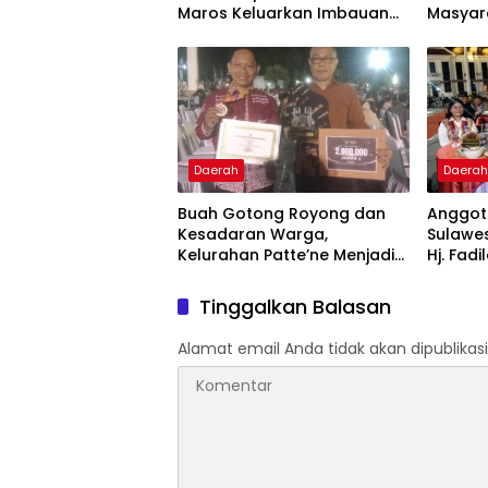
Maros Keluarkan Imbauan
Masyar
kepada Masyarakat
Krisis A
Daerah
Daera
Buah Gotong Royong dan
Anggota
Kesadaran Warga,
Sulawes
Kelurahan Patte’ne Menjadi
Hj. Fadi
Bintang Takalar Award 2026
Dan Ber
Menyal
Tinggalkan Balasan
Pengab
Apresia
Alamat email Anda tidak akan dipublikasi
2026