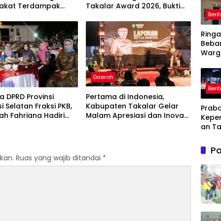
akat Terdampak
Takalar Award 2026, Bukti
Beri
ir Bersih Di Maros
Komitmen Hadirkan
Pelayanan Kesehatan
Ring
Berkualitas
Beba
Warg
Pemd
Kary
h
Daerah
Ajuka
Beri
Toke
 DPRD Provinsi
Pertama di Indonesia,
Penu
i Selatan Fraksi PKB,
Kabupaten Takalar Gelar
Prabo
Daya L
lah Fahriana Hadiri
Malam Apresiasi dan Inovasi
Kepe
ke PL
i Apresiasi : Takalar
Award 2026: Panggung
an Ta
akan Lentera
Penghargaan bagi Pelayan
Dihad
dian Melalui Malam
Publik Berprestasi
Lahir
Po
si dan Inovasi Award
Kesul
kan.
Ruas yang wajib ditandai
*
dan
Kebe