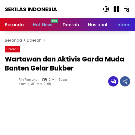
Langsung
SEKILAS INDONESIA
ke
konten
Berita
Terkini,
Beranda
Hot News
Daerah
Nasional
Internas
Breaking
News,
Beranda
Daerah
Latest
World,
Daerah
Headlines,
Wartawan dan Aktivis Garda Muda
News
Today
Banten Gelar Bukber
Rin Redaksi
2 Min Baca
Kamis, 30 Mei 2019