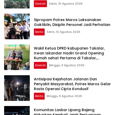
Daerah
Senin, 10 Agustus 2026
Sipropam Polres Maros Laksanakan
Gaktiblin, Disiplin Personel Jadi Perhatian
Berita
Senin, 10 Agustus 2026
Wakil Ketua DPRD kabupaten Takalar,
Irwan Iskandar Hadiri Grand Opening
Rumah sehat Pertama di Takalar,
Melayani Terapis Gratis untuk Pasien
Daerah
Minggu, 9 Agustus 2026
Dhuafa dan umum.
Antisipasi Kejahatan Jalanan Dan
Penyakit Masyarakat, Polres Maros Gelar
Razia Operasi Cipta Kondusif
Berita
Minggu, 9 Agustus 2026
Komunitas Laskar Lipang Bajeng
Hidupkan Kembali Jejak Perjuangan