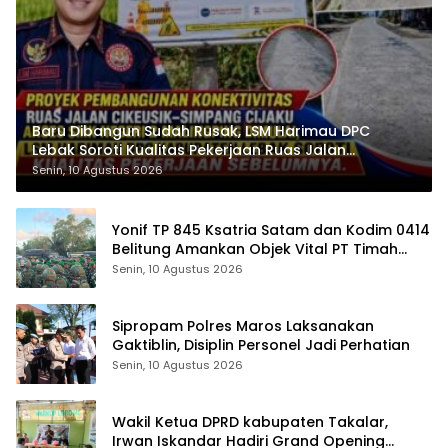
Baru Dibangun Sudah Rusak, LSM Harimau DPC
Lebak Soroti Kualitas Pekerjaan Ruas Jalan
Cikeusik-Simpang Cijaku
Senin, 10 Agustus 2026
Yonif TP 845 Ksatria Satam dan Kodim 0414
Belitung Amankan Objek Vital PT Timah
Saat Aksi Penambang
Senin, 10 Agustus 2026
Sipropam Polres Maros Laksanakan
Gaktiblin, Disiplin Personel Jadi Perhatian
Senin, 10 Agustus 2026
Wakil Ketua DPRD kabupaten Takalar,
Irwan Iskandar Hadiri Grand Opening