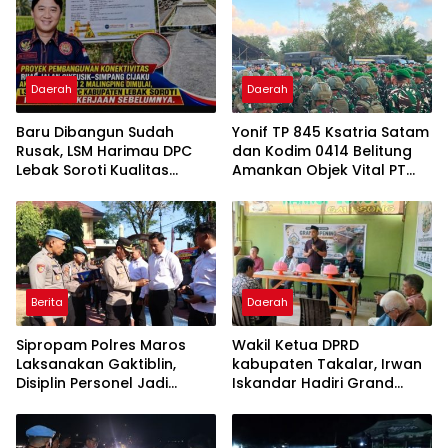
Daerah
Daerah
Baru Dibangun Sudah
Yonif TP 845 Ksatria Satam
Rusak, LSM Harimau DPC
dan Kodim 0414 Belitung
Lebak Soroti Kualitas
Amankan Objek Vital PT
Pekerjaan Ruas Jalan
Timah Saat Aksi
Cikeusik-Simpang Cijaku
Penambang
Berita
Daerah
Sipropam Polres Maros
Wakil Ketua DPRD
Laksanakan Gaktiblin,
kabupaten Takalar, Irwan
Disiplin Personel Jadi
Iskandar Hadiri Grand
Perhatian
Opening Rumah sehat
Pertama di Takalar,
Melayani Terapis Gratis