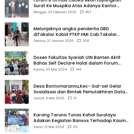
Surat Ke Muspika Atas Adanya Kantor
Matel di Cisoka
Minggu, 23 Februari 2025
457
Melonjaknya angka penderita DBD
diTakalar Kabid PTKP HMI Cab.Takalar
angkat bicara
Selasa, 21 Januari 2025
308
Dosen Fakultas Syariah UIN Banten Aktif
Bahas Self Declare Halal dalam Forum
Ijtima Ulama MUI
Kamis, 30 Mei 2024
144
Desa Bontomarannu,Kec- Gal-sel Gelar
Sosialisasi dan Bimtek Pemutakhiran Data
ID
Jumat, 9 Mei 2025
31
Karang Taruna Tunas Kahal Suralaya
Adakan Kegiatan Bansos Terhadap Kaum
Dhuafa dan Anak Yatim-Piatu
Senin, 13 Mei 2024
30