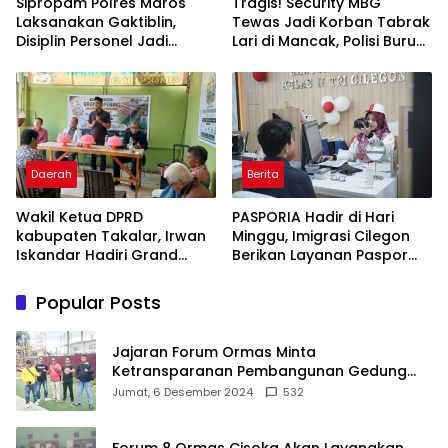
Sipropam Polres Maros
Tragis! Security MBG
Laksanakan Gaktiblin,
Tewas Jadi Korban Tabrak
Disiplin Personel Jadi
Lari di Mancak, Polisi Buru
Perhatian
Pengemudi Avanza Atau
Kijang Innova
Daerah
Berita
Wakil Ketua DPRD
PASPORIA Hadir di Hari
kabupaten Takalar, Irwan
Minggu, Imigrasi Cilegon
Iskandar Hadiri Grand
Berikan Layanan Paspor
Opening Rumah sehat
Sekaligus Cek Kesehatan
Pertama di Takalar,
Gratis
Popular Posts
Melayani Terapis Gratis
untuk Pasien Dhuafa dan
umum.
Jajaran Forum Ormas Minta
Ketransparanan Pembangunan Gedung
Damkar Di Kecamatan Cisoka
Jumat, 6 Desember 2024
532
Forum 8 Ormas Cisoka Akan Layangkan