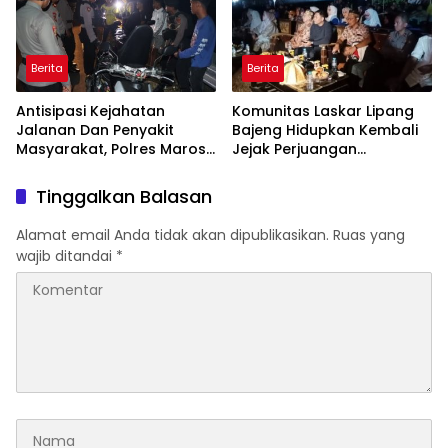
untuk Pasien Dhuafa dan
umum.
Berita
Berita
Antisipasi Kejahatan
Komunitas Laskar Lipang
Jalanan Dan Penyakit
Bajeng Hidupkan Kembali
Masyarakat, Polres Maros
Jejak Perjuangan
Gelar Razia Operasi Cipta
Ranggong Daeng Romo,
Kondusif
Wabup Takalar: Apresiasi
Tinggalkan Balasan
Bahwa Sejarah Adalah
Warisan yang Tak Ternilai”.
Alamat email Anda tidak akan dipublikasikan.
Ruas yang
wajib ditandai
*