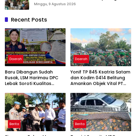
Rumah sehat Pertama di Takalar, Melayani
Minggu, 9 Agustus 2026
Terapis Gratis untuk Pasien Dhuafa dan
umum.
Recent Posts
Daerah
Daerah
Baru Dibangun Sudah
Yonif TP 845 Ksatria Satam
Rusak, LSM Harimau DPC
dan Kodim 0414 Belitung
Lebak Soroti Kualitas
Amankan Objek Vital PT
Pekerjaan Ruas Jalan
Timah Saat Aksi
Cikeusik-Simpang Cijaku
Penambang
Berita
Berita