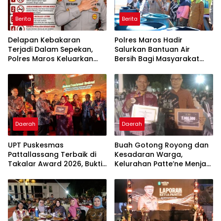
Berita
Berita
Delapan Kebakaran
Polres Maros Hadir
Terjadi Dalam Sepekan,
Salurkan Bantuan Air
Polres Maros Keluarkan
Bersih Bagi Masyarakat
Imbauan kepada
Terdampak Krisis Air Bersih
Masyarakat
Di Maros
Daerah
Daerah
UPT Puskesmas
Buah Gotong Royong dan
Pattallassang Terbaik di
Kesadaran Warga,
Takalar Award 2026, Bukti
Kelurahan Patte’ne Menjadi
Komitmen Hadirkan
Bintang Takalar Award
Pelayanan Kesehatan
2026
Berkualitas