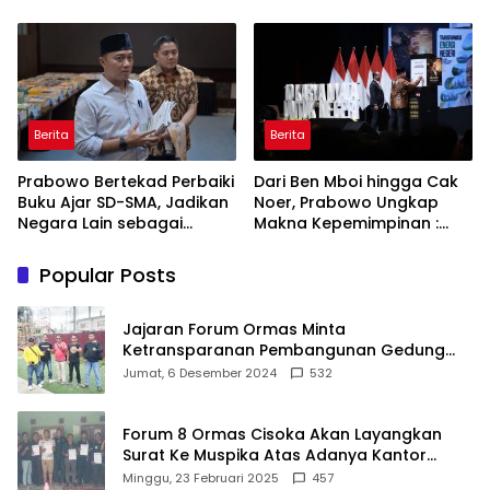
Bahagia dan Lingkungan
Keberanian
ASRI
Berita
Berita
Prabowo Bertekad Perbaiki
Dari Ben Mboi hingga Cak
Buku Ajar SD-SMA, Jadikan
Noer, Prabowo Ungkap
Negara Lain sebagai
Makna Kepemimpinan :
Referensi
Bekerja, Cintai Rakyat &
Gunakan Akal Sehat
Popular Posts
Jajaran Forum Ormas Minta
Ketransparanan Pembangunan Gedung
Damkar Di Kecamatan Cisoka
Jumat, 6 Desember 2024
532
Forum 8 Ormas Cisoka Akan Layangkan
Surat Ke Muspika Atas Adanya Kantor
Matel di Cisoka
Minggu, 23 Februari 2025
457