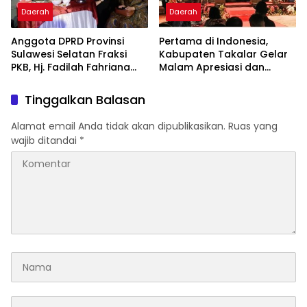
Daerah
Daerah
Anggota DPRD Provinsi
Pertama di Indonesia,
Sulawesi Selatan Fraksi
Kabupaten Takalar Gelar
PKB, Hj. Fadilah Fahriana
Malam Apresiasi dan
Hadiri Dan Beri Apresiasi :
Inovasi Award 2026:
Takalar Menyalakan
Panggung Penghargaan
Tinggalkan Balasan
Lentera Pengabdian
bagi Pelayan Publik
Melalui Malam Apresiasi
Berprestasi
Alamat email Anda tidak akan dipublikasikan.
Ruas yang
dan Inovasi Award 2026
wajib ditandai
*