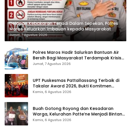
Delapan Kebakaran Terjadi Dalam Sepekan, Polres
Maros Keluarkan Imbauan kepada Masyarakat
Jumat, 7 Agustus 2026
Polres Maros Hadir Salurkan Bantuan Air
Bersih Bagi Masyarakat Terdampak Krisis
Air Bersih Di Maros
Jumat, 7 Agustus 2026
UPT Puskesmas Pattallassang Terbaik di
Takalar Award 2026, Bukti Komitmen
Hadirkan Pelayanan Kesehatan Berkualitas
Kamis, 6 Agustus 2026
Buah Gotong Royong dan Kesadaran
Warga, Kelurahan Patte’ne Menjadi Bintang
Takalar Award 2026
Kamis, 6 Agustus 2026