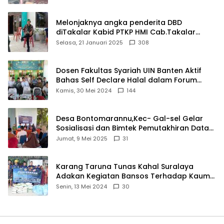
Melonjaknya angka penderita DBD
diTakalar Kabid PTKP HMI Cab.Takalar
angkat bicara
Selasa, 21 Januari 2025
308
Dosen Fakultas Syariah UIN Banten Aktif
Bahas Self Declare Halal dalam Forum
Ijtima Ulama MUI
Kamis, 30 Mei 2024
144
Desa Bontomarannu,Kec- Gal-sel Gelar
Sosialisasi dan Bimtek Pemutakhiran Data
ID
Jumat, 9 Mei 2025
31
Karang Taruna Tunas Kahal Suralaya
Adakan Kegiatan Bansos Terhadap Kaum
Dhuafa dan Anak Yatim-Piatu
Senin, 13 Mei 2024
30