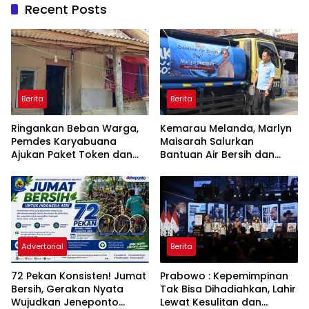
Recent Posts
Berita
Berita
Ringankan Beban Warga,
Kemarau Melanda, Marlyn
Pemdes Karyabuana
Maisarah Salurkan
Ajukan Paket Token dan
Bantuan Air Bersih dan
Penurunan Daya Listrik ke
Toren untuk Warga
PLN
Babakan Madang
Advertorial
Berita
72 Pekan Konsisten! Jumat
Prabowo : Kepemimpinan
Bersih, Gerakan Nyata
Tak Bisa Dihadiahkan, Lahir
Wujudkan Jeneponto
Lewat Kesulitan dan