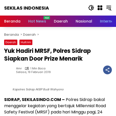
Langsung
SEKILAS INDONESIA
ke
konten
Berita
Terkini,
Beranda
Hot News
Daerah
Nasional
Internas
Breaking
News,
Beranda
Daerah
Latest
World,
Daerah
HuKrim
Headlines,
Yuk Hadiri MRSF, Polres Sidrap
News
Today
Siapkan Door Prize Menarik
Amr
1 Min Baca
Selasa, 19 Februari 2019
Kapolres Sidrap AKBP Budi Wahyono
SIDRAP, SEKILASINDO.COM –
Polres Sidrap bakal
menggelar kegiatan yang bertajuk Millennial Road
Safety Festival (MRSF) pada hari Minggu pagi, 24