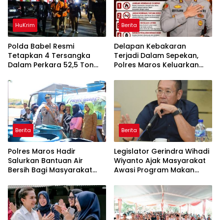
HuKrim
Berita
Polda Babel Resmi
Delapan Kebakaran
Tetapkan 4 Tersangka
Terjadi Dalam Sepekan,
Dalam Perkara 52,5 Ton
Polres Maros Keluarkan
Pasir Timah Ilegal Di
Imbauan kepada
Belitung
Masyarakat
Berita
Berita
Polres Maros Hadir
Legislator Gerindra Wihadi
Salurkan Bantuan Air
Wiyanto Ajak Masyarakat
Bersih Bagi Masyarakat
Awasi Program Makan
Terdampak Krisis Air Bersih
Bergizi Gratis agar Tepat
Di Maros
Sasaran