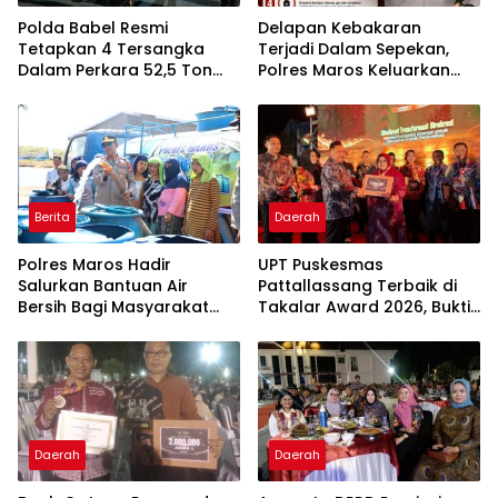
Polda Babel Resmi
Delapan Kebakaran
Tetapkan 4 Tersangka
Terjadi Dalam Sepekan,
Dalam Perkara 52,5 Ton
Polres Maros Keluarkan
Pasir Timah Ilegal Di
Imbauan kepada
Belitung
Masyarakat
Berita
Daerah
Polres Maros Hadir
UPT Puskesmas
Salurkan Bantuan Air
Pattallassang Terbaik di
Bersih Bagi Masyarakat
Takalar Award 2026, Bukti
Terdampak Krisis Air Bersih
Komitmen Hadirkan
Di Maros
Pelayanan Kesehatan
Berkualitas
Daerah
Daerah