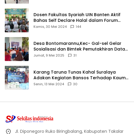
Dosen Fakultas Syariah UIN Banten Aktif
Bahas Self Declare Halal dalam Forum
Ijtima Ulama MUI
Kamis, 30 Mei 2024
144
Desa Bontomarannu,Kec- Gal-sel Gelar
Sosialisasi dan Bimtek Pemutakhiran Data
ID
Jumat, 9 Mei 2025
31
Karang Taruna Tunas Kahal Suralaya
Adakan Kegiatan Bansos Terhadap Kaum
Dhuafa dan Anak Yatim-Piatu
Senin, 13 Mei 2024
30
Jl. Diponegoro Ruko Biringbalang, Kabupaten Takalar