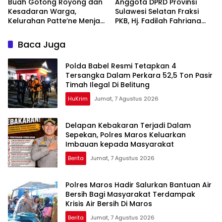
Buah Gotong Royong dan
Anggota DPRD Provinsi
Kesadaran Warga,
Sulawesi Selatan Fraksi
Kelurahan Patte’ne Menjadi
PKB, Hj. Fadilah Fahriana
Bintang Takalar Award
Hadiri Dan Beri Apresiasi :
2026
Takalar Menyalakan
Baca Juga
Lentera Pengabdian
Melalui Malam Apresiasi
Polda Babel Resmi Tetapkan 4
dan Inovasi Award 2026
Tersangka Dalam Perkara 52,5 Ton Pasir
Timah Ilegal Di Belitung
HuKrim
Jumat, 7 Agustus 2026
Delapan Kebakaran Terjadi Dalam
Sepekan, Polres Maros Keluarkan
Imbauan kepada Masyarakat
Berita
Jumat, 7 Agustus 2026
Polres Maros Hadir Salurkan Bantuan Air
Bersih Bagi Masyarakat Terdampak
Krisis Air Bersih Di Maros
Berita
Jumat, 7 Agustus 2026