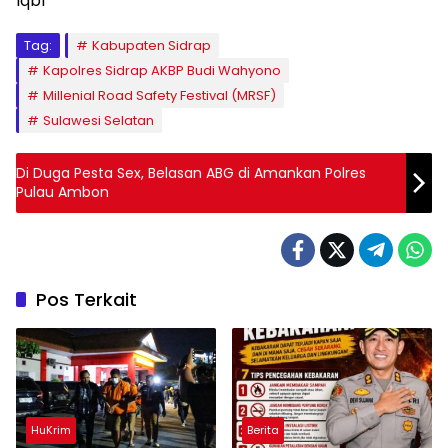
Iqbl
Tag:
Kabupaten Sidrap
Kapolres Sidrap AKBP Budi Wahyono
Millenial Road Safety Festival (MRSF)
Sulawesi Selatan
Di Duga Pesta Sex, Belasan ABG di Amankan Polres
Pulau Ambon
Pos Terkait
HuKrim
Berita