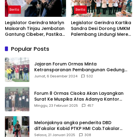
Berita
Berita
Legislator Gerindra Marlyn
Legislator Gerindra Kartika
Maisarah Tinjau Jembatan
Sandra Desi Dorong UMKM
Gantung Cibeber, Pastikan
Palembang Lindungi Merek
Aspirasi Warga Terlaksana
Usaha
Popular Posts
Jajaran Forum Ormas Minta
Ketransparanan Pembangunan Gedung
Damkar Di Kecamatan Cisoka
Jumat, 6 Desember 2024
532
Forum 8 Ormas Cisoka Akan Layangkan
Surat Ke Muspika Atas Adanya Kantor
Matel di Cisoka
Minggu, 23 Februari 2025
457
Melonjaknya angka penderita DBD
diTakalar Kabid PTKP HMI Cab.Takalar
angkat bicara
Selasa, 21 Januari 2025
308