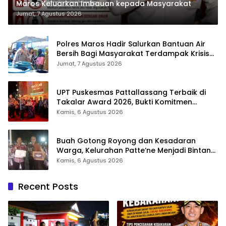
Maros Keluarkan Imbauan kepada Masyarakat
Jumat, 7 Agustus 2026
Polres Maros Hadir Salurkan Bantuan Air
Bersih Bagi Masyarakat Terdampak Krisis
Air Bersih Di Maros
Jumat, 7 Agustus 2026
UPT Puskesmas Pattallassang Terbaik di
Takalar Award 2026, Bukti Komitmen
Hadirkan Pelayanan Kesehatan Berkualitas
Kamis, 6 Agustus 2026
Buah Gotong Royong dan Kesadaran
Warga, Kelurahan Patte’ne Menjadi Bintang
Takalar Award 2026
Kamis, 6 Agustus 2026
Recent Posts