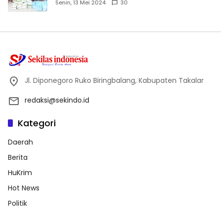
Dhuafa dan Anak Yatim-Piatu
Senin, 13 Mei 2024
30
Jl. Diponegoro Ruko Biringbalang, Kabupaten Takalar
redaksi@sekindo.id
Kategori
Daerah
Berita
HuKrim
Hot News
Politik