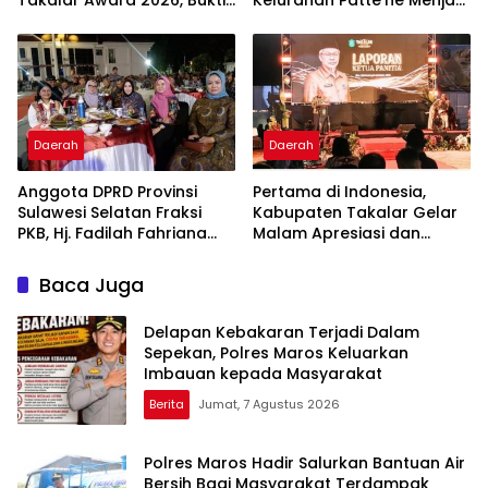
Takalar Award 2026, Bukti
Kelurahan Patte’ne Menjadi
Komitmen Hadirkan
Bintang Takalar Award
Pelayanan Kesehatan
2026
Berkualitas
Daerah
Daerah
Anggota DPRD Provinsi
Pertama di Indonesia,
Sulawesi Selatan Fraksi
Kabupaten Takalar Gelar
PKB, Hj. Fadilah Fahriana
Malam Apresiasi dan
Hadiri Dan Beri Apresiasi :
Inovasi Award 2026:
Takalar Menyalakan
Panggung Penghargaan
Baca Juga
Lentera Pengabdian
bagi Pelayan Publik
Melalui Malam Apresiasi
Berprestasi
Delapan Kebakaran Terjadi Dalam
dan Inovasi Award 2026
Sepekan, Polres Maros Keluarkan
Imbauan kepada Masyarakat
Berita
Jumat, 7 Agustus 2026
Polres Maros Hadir Salurkan Bantuan Air
Bersih Bagi Masyarakat Terdampak