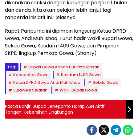
dikenakan sanksi dengan kurungan penjara 1 bulan
dan denda, kita akan pelajari lebih lanjut lagi
ranperda inisiatif ini,” jelasnya.
Rapat Paripurna ini dipimpin langsung Ketua DPRD
Gowa, Andi Muh Ishaq. Turut hadir Wakil Bupati Gowa,
Sekda Gowa, Kasdam 1409 Gowa, dan Pimpinan
SKPD lingkup Pemkab Gowa. (Shanty)
Tag:
Bupati Gowa Adnan Purichta Ichsan
Kabupaten Gowa
Kasdam 1409 Gowa
Ketua DPRD Gowa Andi Muh Ishaq
Sekda Gowa
Sulawesi Selatan
Wakil Bupati Gowa
Pasca Banjir, Bupati Jeneponto Harap ASN Aktif
Tangani Kebersihan Lingkungan