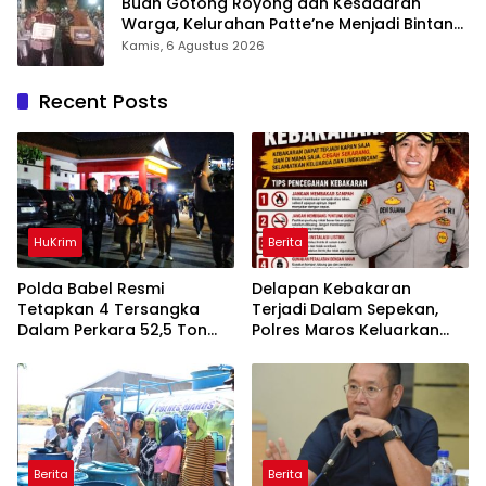
Buah Gotong Royong dan Kesadaran
Warga, Kelurahan Patte’ne Menjadi Bintang
Takalar Award 2026
Kamis, 6 Agustus 2026
Recent Posts
HuKrim
Berita
Polda Babel Resmi
Delapan Kebakaran
Tetapkan 4 Tersangka
Terjadi Dalam Sepekan,
Dalam Perkara 52,5 Ton
Polres Maros Keluarkan
Pasir Timah Ilegal Di
Imbauan kepada
Belitung
Masyarakat
Berita
Berita