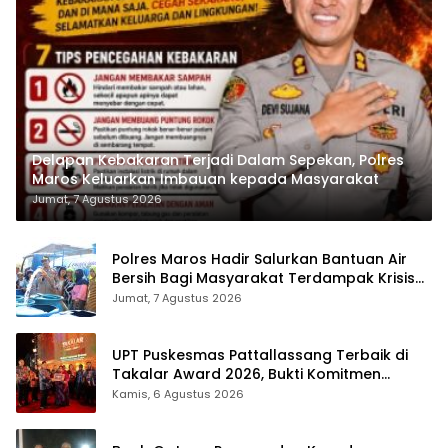
Delapan Kebakaran Terjadi Dalam Sepekan, Polres
Maros Keluarkan Imbauan kepada Masyarakat
Jumat, 7 Agustus 2026
Polres Maros Hadir Salurkan Bantuan Air
Bersih Bagi Masyarakat Terdampak Krisis
Air Bersih Di Maros
Jumat, 7 Agustus 2026
UPT Puskesmas Pattallassang Terbaik di
Takalar Award 2026, Bukti Komitmen
Hadirkan Pelayanan Kesehatan Berkualitas
Kamis, 6 Agustus 2026