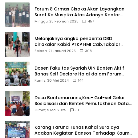
Forum 8 Ormas Cisoka Akan Layangkan
Surat Ke Muspika Atas Adanya Kantor
Matel di Cisoka
Minggu, 23 Februari 2025
457
Melonjaknya angka penderita DBD
diTakalar Kabid PTKP HMI Cab.Takalar
angkat bicara
Selasa, 21 Januari 2025
308
Dosen Fakultas Syariah UIN Banten Aktif
Bahas Self Declare Halal dalam Forum
Ijtima Ulama MUI
Kamis, 30 Mei 2024
144
Desa Bontomarannu,Kec- Gal-sel Gelar
Sosialisasi dan Bimtek Pemutakhiran Data
ID
Jumat, 9 Mei 2025
31
Karang Taruna Tunas Kahal Suralaya
Adakan Kegiatan Bansos Terhadap Kaum