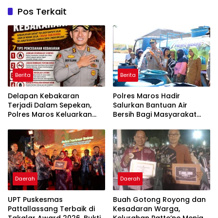
Pos Terkait
Berita
Berita
Delapan Kebakaran
Polres Maros Hadir
Terjadi Dalam Sepekan,
Salurkan Bantuan Air
Polres Maros Keluarkan
Bersih Bagi Masyarakat
Imbauan kepada
Terdampak Krisis Air Bersih
Masyarakat
Di Maros
Daerah
Daerah
UPT Puskesmas
Buah Gotong Royong dan
Pattallassang Terbaik di
Kesadaran Warga,