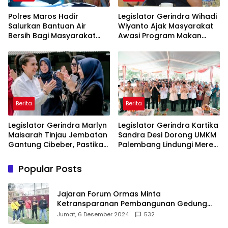
Polres Maros Hadir
Legislator Gerindra Wihadi
Salurkan Bantuan Air
Wiyanto Ajak Masyarakat
Bersih Bagi Masyarakat
Awasi Program Makan
Terdampak Krisis Air Bersih
Bergizi Gratis agar Tepat
Di Maros
Sasaran
Berita
Berita
Legislator Gerindra Marlyn
Legislator Gerindra Kartika
Maisarah Tinjau Jembatan
Sandra Desi Dorong UMKM
Gantung Cibeber, Pastikan
Palembang Lindungi Merek
Aspirasi Warga Terlaksana
Usaha
Popular Posts
Jajaran Forum Ormas Minta
Ketransparanan Pembangunan Gedung
Damkar Di Kecamatan Cisoka
Jumat, 6 Desember 2024
532