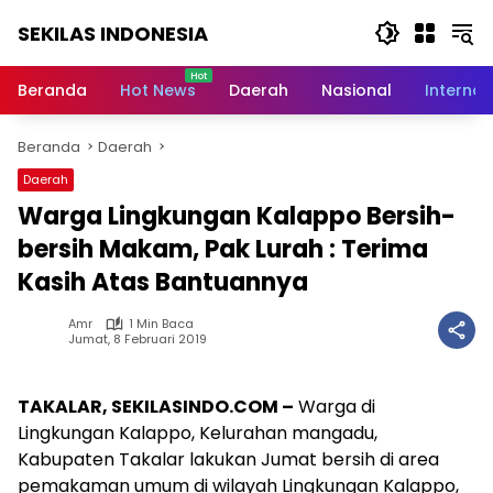
Langsung
SEKILAS INDONESIA
ke
konten
Berita
Terkini,
Beranda
Hot News
Daerah
Nasional
Internas
Breaking
News,
Beranda
Daerah
Latest
World,
Daerah
Headlines,
Warga Lingkungan Kalappo Bersih-
News
Today
bersih Makam, Pak Lurah : Terima
Kasih Atas Bantuannya
Amr
1 Min Baca
Jumat, 8 Februari 2019
TAKALAR, SEKILASINDO.COM –
Warga di
Lingkungan Kalappo, Kelurahan mangadu,
Kabupaten Takalar lakukan Jumat bersih di area
pemakaman umum di wilayah Lingkungan Kalappo,