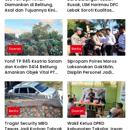
Diamankan di Belitung,
Rusak, LSM Harimau DPC
Asal dan Tujuannya Kini
Lebak Soroti Kualitas
Didalami
Pekerjaan Ruas Jalan
Cikeusik-Simpang Cijaku
Daerah
Berita
Yonif TP 845 Ksatria Satam
Sipropam Polres Maros
dan Kodim 0414 Belitung
Laksanakan Gaktiblin,
Amankan Objek Vital PT
Disiplin Personel Jadi
Timah Saat Aksi
Perhatian
Penambang
Berita
Daerah
Tragis! Security MBG
Wakil Ketua DPRD
Tewas Jadi Korban Tabrak
kabupaten Takalar, Irwan