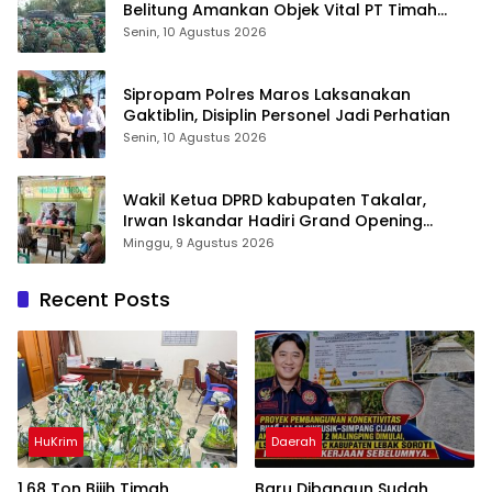
Belitung Amankan Objek Vital PT Timah
Saat Aksi Penambang
Senin, 10 Agustus 2026
Sipropam Polres Maros Laksanakan
Gaktiblin, Disiplin Personel Jadi Perhatian
Senin, 10 Agustus 2026
Wakil Ketua DPRD kabupaten Takalar,
Irwan Iskandar Hadiri Grand Opening
Rumah sehat Pertama di Takalar, Melayani
Minggu, 9 Agustus 2026
Terapis Gratis untuk Pasien Dhuafa dan
umum.
Recent Posts
HuKrim
Daerah
1,68 Ton Bijih Timah
Baru Dibangun Sudah