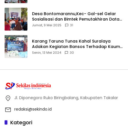
Desa Bontomarannu,Kec- Gal-sel Gelar
Sosialisasi dan Bimtek Pemutakhiran Data
ID
Jumat, 9 Mei 2025
31
Karang Taruna Tunas Kahal Suralaya
Adakan Kegiatan Bansos Terhadap Kaum
Dhuafa dan Anak Yatim-Piatu
Senin, 13 Mei 2024
30
Jl. Diponegoro Ruko Biringbalang, Kabupaten Takalar
redaksi@sekindo.id
Kategori