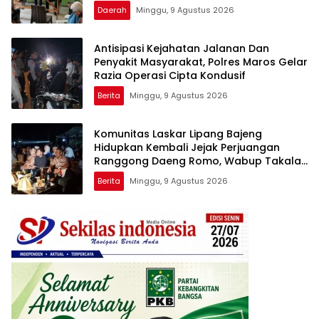
Melayani Terapis Gratis untuk Pasien
Daerah
Minggu, 9 Agustus 2026
Dhuafa dan umum.
Antisipasi Kejahatan Jalanan Dan
Penyakit Masyarakat, Polres Maros Gelar
Razia Operasi Cipta Kondusif
Berita
Minggu, 9 Agustus 2026
Komunitas Laskar Lipang Bajeng
Hidupkan Kembali Jejak Perjuangan
Ranggong Daeng Romo, Wabup Takalar:
Apresiasi Bahwa Sejarah Adalah
Berita
Minggu, 9 Agustus 2026
Warisan yang Tak Ternilai”.