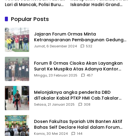
Lari di Mancak, Polisi Buru
Iskandar Hadiri Grand
Pengemudi Avanza Atau
Opening Rumah sehat
Kijang Innova
Pertama di Takalar,
Popular Posts
Melayani Terapis Gratis
untuk Pasien Dhuafa dan
umum.
Jajaran Forum Ormas Minta
Ketransparanan Pembangunan Gedung
Damkar Di Kecamatan Cisoka
Jumat, 6 Desember 2024
532
Forum 8 Ormas Cisoka Akan Layangkan
Surat Ke Muspika Atas Adanya Kantor
Matel di Cisoka
Minggu, 23 Februari 2025
457
Melonjaknya angka penderita DBD
diTakalar Kabid PTKP HMI Cab.Takalar
angkat bicara
Selasa, 21 Januari 2025
308
Dosen Fakultas Syariah UIN Banten Aktif
Bahas Self Declare Halal dalam Forum
Ijtima Ulama MUI
Kamis, 30 Mei 2024
144