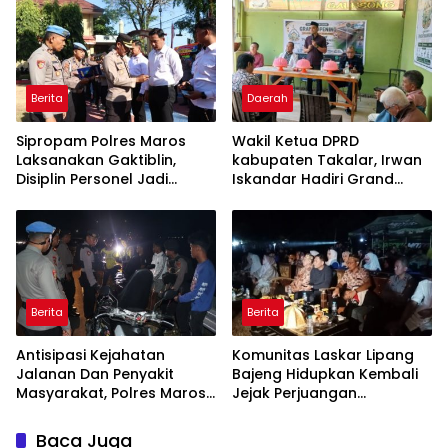
Cikeusik-Simpang Cijaku
Penambang
Berita
Daerah
Sipropam Polres Maros
Wakil Ketua DPRD
Laksanakan Gaktiblin,
kabupaten Takalar, Irwan
Disiplin Personel Jadi
Iskandar Hadiri Grand
Perhatian
Opening Rumah sehat
Pertama di Takalar,
Melayani Terapis Gratis
untuk Pasien Dhuafa dan
umum.
Berita
Berita
Antisipasi Kejahatan
Komunitas Laskar Lipang
Jalanan Dan Penyakit
Bajeng Hidupkan Kembali
Masyarakat, Polres Maros
Jejak Perjuangan
Gelar Razia Operasi Cipta
Ranggong Daeng Romo,
Kondusif
Wabup Takalar: Apresiasi
Baca Juga