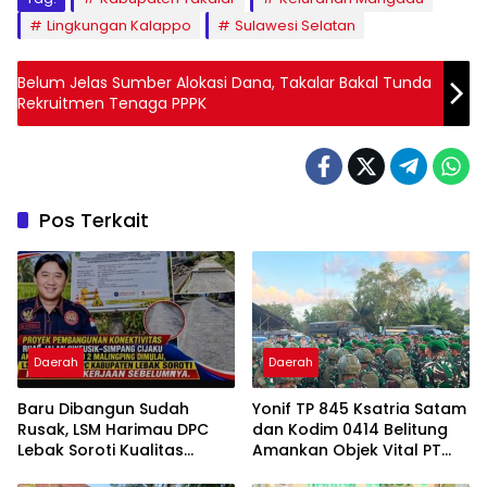
Lingkungan Kalappo
Sulawesi Selatan
Belum Jelas Sumber Alokasi Dana, Takalar Bakal Tunda
Rekruitmen Tenaga PPPK
Pos Terkait
Daerah
Daerah
Baru Dibangun Sudah
Yonif TP 845 Ksatria Satam
Rusak, LSM Harimau DPC
dan Kodim 0414 Belitung
Lebak Soroti Kualitas
Amankan Objek Vital PT
Pekerjaan Ruas Jalan
Timah Saat Aksi