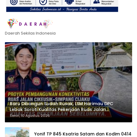
Daerah Sekilas Indonesia
Baru Dibangun Sudah Rusak, LSM Harimau DPC
Lebak Soroti Kualitas Pekerjaan Ruas Jalan
Cikeusik-Simpang Cijaku
Senin, 10 Agustus 2026
Yonif TP 845 Ksatria Satam dan Kodim 0414