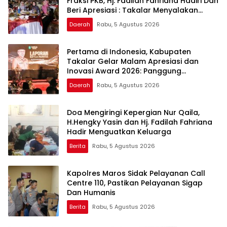
Fraksi PKB, Hj. Fadilah Fahriana Hadiri Dan
Beri Apresiasi : Takalar Menyalakan
Lentera Pengabdian Melalui Malam
Daerah
Rabu, 5 Agustus 2026
Apresiasi dan Inovasi Award 2026
Pertama di Indonesia, Kabupaten
Takalar Gelar Malam Apresiasi dan
Inovasi Award 2026: Panggung
Penghargaan bagi Pelayan Publik
Daerah
Rabu, 5 Agustus 2026
Berprestasi
Doa Mengiringi Kepergian Nur Qaila,
H.Hengky Yasin dan Hj. Fadilah Fahriana
Hadir Menguatkan Keluarga
Berita
Rabu, 5 Agustus 2026
Kapolres Maros Sidak Pelayanan Call
Centre 110, Pastikan Pelayanan Sigap
Dan Humanis
Berita
Rabu, 5 Agustus 2026