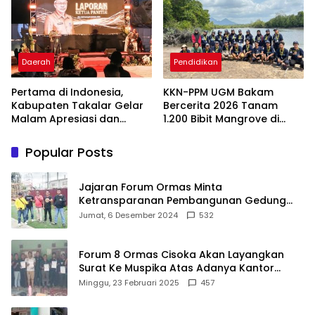
Lentera Pengabdian
Melalui Malam Apresiasi
dan Inovasi Award 2026
Daerah
Pendidikan
Pertama di Indonesia,
KKN-PPM UGM Bakam
Kabupaten Takalar Gelar
Bercerita 2026 Tanam
Malam Apresiasi dan
1.200 Bibit Mangrove di
Inovasi Award 2026:
Sungai Layang
Panggung Penghargaan
Popular Posts
bagi Pelayan Publik
Berprestasi
Jajaran Forum Ormas Minta
Ketransparanan Pembangunan Gedung
Damkar Di Kecamatan Cisoka
Jumat, 6 Desember 2024
532
Forum 8 Ormas Cisoka Akan Layangkan
Surat Ke Muspika Atas Adanya Kantor
Matel di Cisoka
Minggu, 23 Februari 2025
457