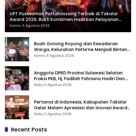
UPT Puskesmas Pattallassang Terbaik di Takalar
Award 2026, Bukti Komitmen Hadirkan Pelayanan
Kesehatan Berkualitas
Kamis, 6 Agustus 2026
Buah Gotong Royong dan Kesadaran
Warga, Kelurahan Patte’ne Menjadi Bintang
Takalar Award 2026
Kamis, 6 Agustus 2026
Anggota DPRD Provinsi Sulawesi Selatan
Fraksi PKB, Hj. Fadilah Fahriana Hadiri Dan
Beri Apresiasi : Takalar Menyalakan Lentera
Rabu, 5 Agustus 2026
Pengabdian Melalui Malam Apresiasi dan
Inovasi Award 2026
Pertama di Indonesia, Kabupaten Takalar
Gelar Malam Apresiasi dan Inovasi Award
2026: Panggung Penghargaan bagi
Rabu, 5 Agustus 2026
Pelayan Publik Berprestasi
Recent Posts