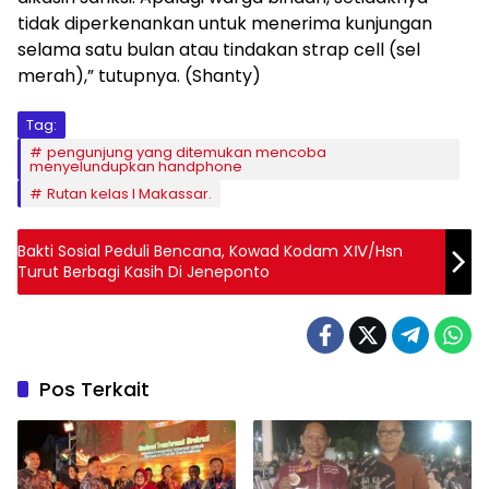
tidak diperkenankan untuk menerima kunjungan
selama satu bulan atau tindakan strap cell (sel
merah),” tutupnya. (Shanty)
Tag:
pengunjung yang ditemukan mencoba
menyelundupkan handphone
Rutan kelas I Makassar.
Bakti Sosial Peduli Bencana, Kowad Kodam ⅩⅣ/Hsn
Turut Berbagi Kasih Di Jeneponto
Pos Terkait