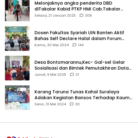
Melonjaknya angka penderita DBD
diTakalar Kabid PTKP HMI Cab.Takalar
angkat bicara
Selasa, 21 Januari 2025
308
Dosen Fakultas Syariah UIN Banten Aktif
Bahas Self Declare Halal dalam Forum
Ijtima Ulama MUI
Kamis, 30 Mei 2024
144
Desa Bontomarannu,Kec- Gal-sel Gelar
Sosialisasi dan Bimtek Pemutakhiran Data
ID
Jumat, 9 Mei 2025
31
Karang Taruna Tunas Kahal Suralaya
Adakan Kegiatan Bansos Terhadap Kaum
Dhuafa dan Anak Yatim-Piatu
Senin, 13 Mei 2024
30