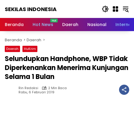
Langsung
SEKILAS INDONESIA
ke
konten
Berita
Terkini,
Beranda
Hot News
Daerah
Nasional
Internas
Breaking
News,
Beranda
Daerah
Latest
World,
Daerah
HuKrim
Headlines,
Selundupkan Handphone, WBP Tidak
News
Today
Diperkenankan Menerima Kunjungan
Selama 1 Bulan
Rin Redaksi
2 Min Baca
Rabu, 6 Februari 2019