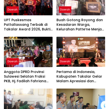
Daerah
Daerah
UPT Puskesmas
Buah Gotong Royong dan
Pattallassang Terbaik di
Kesadaran Warga,
Takalar Award 2026, Bukti
Kelurahan Patte’ne Menjadi
Komitmen Hadirkan
Bintang Takalar Award
Pelayanan Kesehatan
2026
Berkualitas
Daerah
Daerah
Anggota DPRD Provinsi
Pertama di Indonesia,
Sulawesi Selatan Fraksi
Kabupaten Takalar Gelar
PKB, Hj. Fadilah Fahriana
Malam Apresiasi dan
Hadiri Dan Beri Apresiasi :
Inovasi Award 2026:
Takalar Menyalakan
Panggung Penghargaan
Lentera Pengabdian
bagi Pelayan Publik
Melalui Malam Apresiasi
Berprestasi
dan Inovasi Award 2026