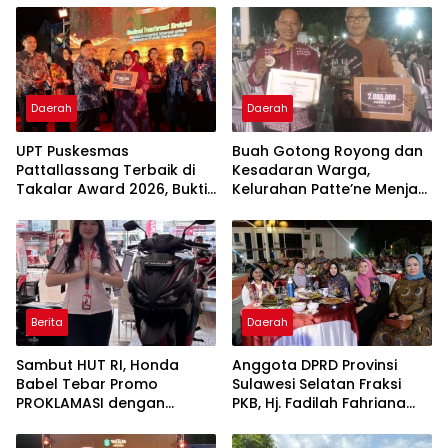
Daerah
Daerah
UPT Puskesmas
Buah Gotong Royong dan
Pattallassang Terbaik di
Kesadaran Warga,
Takalar Award 2026, Bukti
Kelurahan Patte’ne Menjadi
Komitmen Hadirkan
Bintang Takalar Award
Pelayanan Kesehatan
2026
Berkualitas
Berita
Daerah
Sambut HUT RI, Honda
Anggota DPRD Provinsi
Babel Tebar Promo
Sulawesi Selatan Fraksi
PROKLAMASI dengan
PKB, Hj. Fadilah Fahriana
Diskon Motor Hingga
Hadiri Dan Beri Apresiasi :
Jutaan Rupiah
Takalar Menyalakan