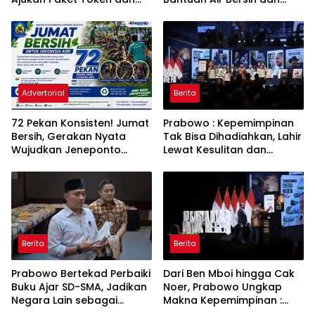
Penurunan Daya Listrik ke
Toren untuk Warga
PLN
Babakan Madang
Advertorial
Berita
72 Pekan Konsisten! Jumat
Prabowo : Kepemimpinan
Bersih, Gerakan Nyata
Tak Bisa Dihadiahkan, Lahir
Wujudkan Jeneponto
Lewat Kesulitan dan
Bahagia dan Lingkungan
Keberanian
ASRI
Berita
Berita
Prabowo Bertekad Perbaiki
Dari Ben Mboi hingga Cak
Buku Ajar SD-SMA, Jadikan
Noer, Prabowo Ungkap
Negara Lain sebagai
Makna Kepemimpinan :
Referensi
Bekerja, Cintai Rakyat &