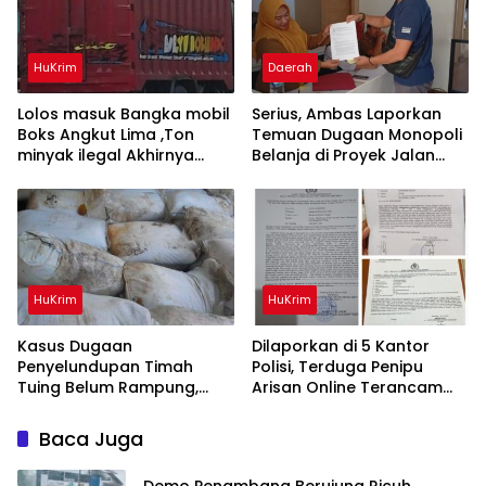
HuKrim
Daerah
Lolos masuk Bangka mobil
Serius, Ambas Laporkan
Boks Angkut Lima ,Ton
‎Temuan Dugaan Monopoli
minyak ilegal Akhirnya
Belanja di Proyek Jalan
Diamankan Polisi
Bang Andra 2026
HuKrim
HuKrim
Kasus Dugaan
Dilaporkan di 5 Kantor
Penyelundupan Timah
Polisi, Terduga Penipu
Tuing Belum Rampung,
Arisan Online Terancam
Nama Akbar Kuday Muncul
Hukuman 4 Tahun Penjara
Dalam Informasi
denda Rp.500 Juta
Baca Juga
Penyidikan
Demo Penambang Berujung Ricuh,