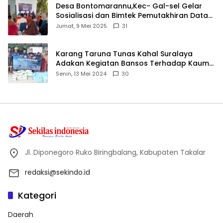
Desa Bontomarannu,Kec- Gal-sel Gelar
Sosialisasi dan Bimtek Pemutakhiran Data
ID
Jumat, 9 Mei 2025
31
Karang Taruna Tunas Kahal Suralaya
Adakan Kegiatan Bansos Terhadap Kaum
Dhuafa dan Anak Yatim-Piatu
Senin, 13 Mei 2024
30
Jl. Diponegoro Ruko Biringbalang, Kabupaten Takalar
redaksi@sekindo.id
Kategori
Daerah