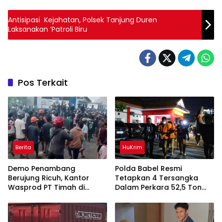
Antisipasi Kejahatan, Polsek Tanjung Duren
Laksanakan ‘Patroli Biru
Pos Terkait
Berita
HuKrim
Demo Penambang
Polda Babel Resmi
Berujung Ricuh, Kantor
Tetapkan 4 Tersangka
Wasprod PT Timah di
Dalam Perkara 52,5 Ton
Belitung Timur Terbakar
Pasir Timah Ilegal Di
Belitung