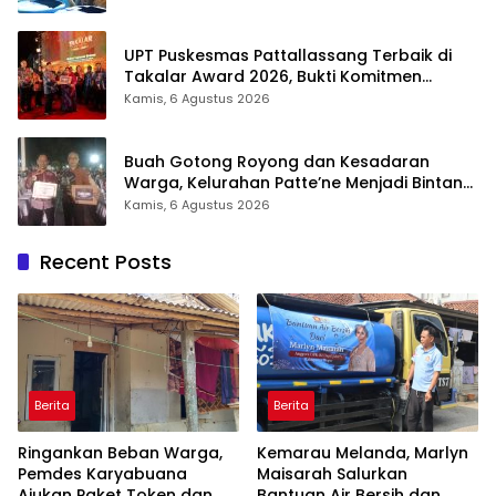
UPT Puskesmas Pattallassang Terbaik di
Takalar Award 2026, Bukti Komitmen
Hadirkan Pelayanan Kesehatan Berkualitas
Kamis, 6 Agustus 2026
Buah Gotong Royong dan Kesadaran
Warga, Kelurahan Patte’ne Menjadi Bintang
Takalar Award 2026
Kamis, 6 Agustus 2026
Recent Posts
Berita
Berita
Ringankan Beban Warga,
Kemarau Melanda, Marlyn
Pemdes Karyabuana
Maisarah Salurkan
Ajukan Paket Token dan
Bantuan Air Bersih dan