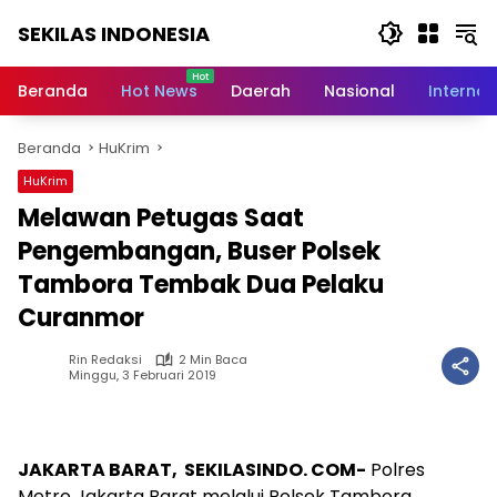
Langsung
SEKILAS INDONESIA
ke
konten
Berita
Terkini,
Beranda
Hot News
Daerah
Nasional
Internas
Breaking
News,
Beranda
HuKrim
Latest
World,
HuKrim
Headlines,
Melawan Petugas Saat
News
Today
Pengembangan, Buser Polsek
Tambora Tembak Dua Pelaku
Curanmor
Rin Redaksi
2 Min Baca
Minggu, 3 Februari 2019
JAKARTA BARAT, SEKILASINDO. COM-
Polres
Metro Jakarta Barat melalui Polsek Tambora