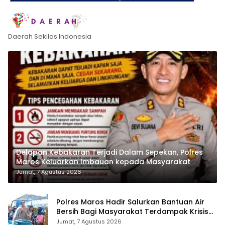
Daerah Sekilas Indonesia
Delapan Kebakaran Terjadi Dalam Sepekan, Polres
Maros Keluarkan Imbauan kepada Masyarakat
Jumat, 7 Agustus 2026
Polres Maros Hadir Salurkan Bantuan Air
Bersih Bagi Masyarakat Terdampak Krisis
Air Bersih Di Maros
Jumat, 7 Agustus 2026