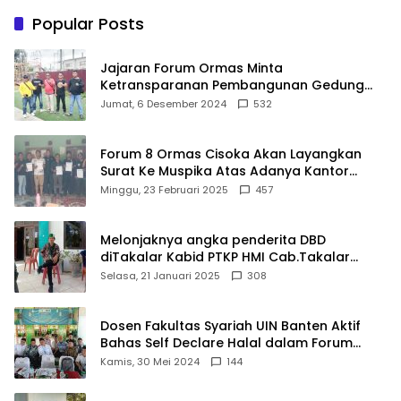
Gunakan Akal Sehat
Popular Posts
Jajaran Forum Ormas Minta
Ketransparanan Pembangunan Gedung
Damkar Di Kecamatan Cisoka
Jumat, 6 Desember 2024
532
Forum 8 Ormas Cisoka Akan Layangkan
Surat Ke Muspika Atas Adanya Kantor
Matel di Cisoka
Minggu, 23 Februari 2025
457
Melonjaknya angka penderita DBD
diTakalar Kabid PTKP HMI Cab.Takalar
angkat bicara
Selasa, 21 Januari 2025
308
Dosen Fakultas Syariah UIN Banten Aktif
Bahas Self Declare Halal dalam Forum
Ijtima Ulama MUI
Kamis, 30 Mei 2024
144