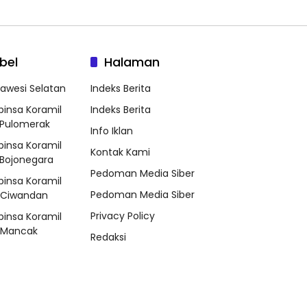
bel
Halaman
lawesi Selatan
Indeks Berita
binsa Koramil
Indeks Berita
Pulomerak
Info Iklan
binsa Koramil
Kontak Kami
Bojonegara
Pedoman Media Siber
binsa Koramil
Pedoman Media Siber
/Ciwandan
Privacy Policy
binsa Koramil
/Mancak
Redaksi