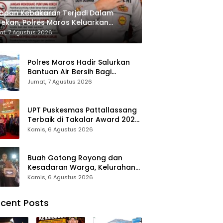
apan Kebakaran Terjadi Dalam
ekan, Polres Maros Keluarkan
bauan kepada Masyarakat
t, 7 Agustus 2026
Polres Maros Hadir Salurkan
Bantuan Air Bersih Bagi
Masyarakat Terdampak Krisis
Jumat, 7 Agustus 2026
Air Bersih Di Maros
UPT Puskesmas Pattallassang
Terbaik di Takalar Award 2026,
Bukti Komitmen Hadirkan
Kamis, 6 Agustus 2026
Pelayanan Kesehatan
Berkualitas
Buah Gotong Royong dan
Kesadaran Warga, Kelurahan
Patte’ne Menjadi Bintang
Kamis, 6 Agustus 2026
Takalar Award 2026
cent Posts