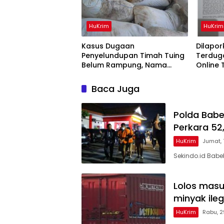
HuKrim
HuKrim
Kasus Dugaan
Dilapork
Penyelundupan Timah Tuing
Terduga
Belum Rampung, Nama
Online
Akbar Kuday Muncul Dalam
Tahun 
Informasi Penyidikan
Juta
Baca Juga
Polda Babe
Perkara 52,
HuKrim
Jumat,
Sekindo.id Babe
Lolos masu
minyak ileg
HuKrim
Rabu, 2