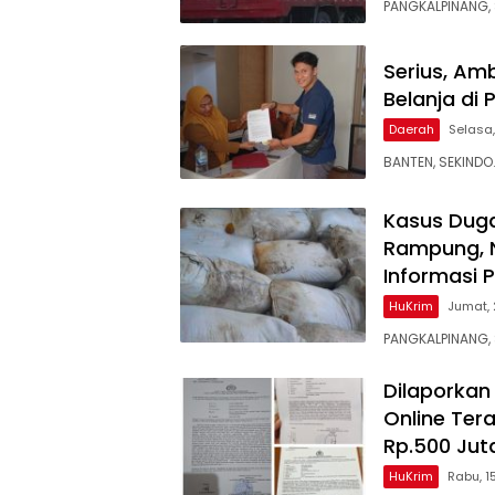
PANGKALPINANG, 
Serius, Am
Belanja di
Daerah
Selasa,
BANTEN, SEKINDO
Kasus Dug
Rampung, 
Informasi 
HuKrim
Jumat, 
PANGKALPINANG,
Dilaporkan 
Online Te
Rp.500 Jut
HuKrim
Rabu, 1