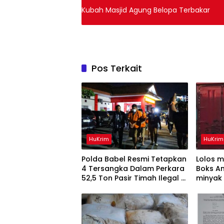
Kubah Masjid Agung Belopa Terbakar
Pos Terkait
HuKrim
HuKrim
Polda Babel Resmi Tetapkan
Lolos 
4 Tersangka Dalam Perkara
Boks An
52,5 Ton Pasir Timah Ilegal Di
minyak 
Belitung
Diamank