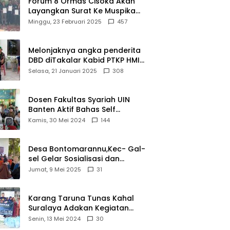
Forum 8 Ormas Cisoka Akan
Layangkan Surat Ke Muspika
Atas Adanya Kantor Matel di
Minggu, 23 Februari 2025
457
Cisoka
Melonjaknya angka penderita
DBD diTakalar Kabid PTKP HMI
Cab.Takalar angkat bicara
Selasa, 21 Januari 2025
308
Dosen Fakultas Syariah UIN
Banten Aktif Bahas Self
Declare Halal dalam Forum
Kamis, 30 Mei 2024
144
Ijtima Ulama MUI
Desa Bontomarannu,Kec- Gal-
sel Gelar Sosialisasi dan
Bimtek Pemutakhiran Data ID
Jumat, 9 Mei 2025
31
Karang Taruna Tunas Kahal
Suralaya Adakan Kegiatan
Bansos Terhadap Kaum
Senin, 13 Mei 2024
30
Dhuafa dan Anak Yatim-Piatu