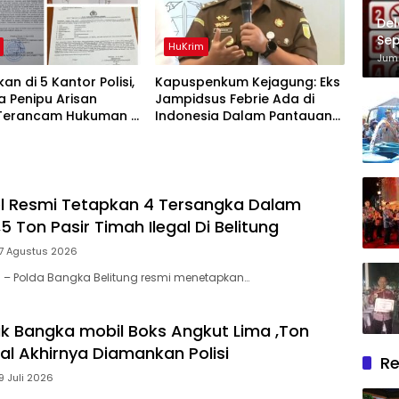
Del
Sep
HuKrim
Im
Juma
an di 5 Kantor Polisi,
Kapuspenkum Kejagung: Eks
 Penipu Arisan
Jampidsus Febrie Ada di
 Terancam Hukuman 4
Indonesia Dalam Pantauan
Penjara denda Rp.500
Penyidik
l Resmi Tetapkan 4 Tersangka Dalam
5 Ton Pasir Timah Ilegal Di Belitung
 7 Agustus 2026
l – Polda Bangka Belitung resmi menetapkan…
k Bangka mobil Boks Angkut Lima ,Ton
al Akhirnya Diamankan Polisi
Re
9 Juli 2026