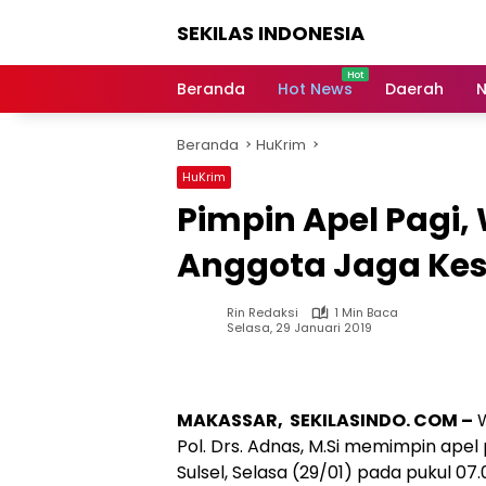
Langsung
SEKILAS INDONESIA
ke
konten
Berita
Terkini,
Beranda
Hot News
Daerah
N
Breaking
News,
Beranda
HuKrim
Latest
World,
HuKrim
Headlines,
Pimpin Apel Pagi,
News
Today
Anggota Jaga Kes
Rin Redaksi
1 Min Baca
Selasa, 29 Januari 2019
MAKASSAR, SEKILASINDO. COM –
W
Pol. Drs. Adnas, M.Si memimpin ape
Sulsel, Selasa (29/01) pada pukul 07.