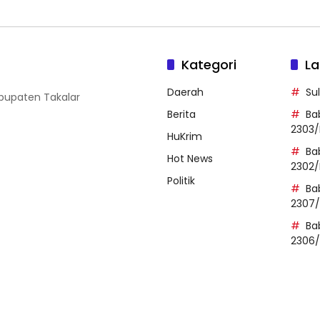
Kategori
La
Daerah
Su
abupaten Takalar
Berita
Ba
2303/
HuKrim
Ba
Hot News
2302/
Politik
Ba
2307
Ba
2306