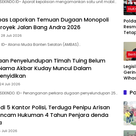
SEKINDO.ID– Aparat kepolisian mengamankan satu unit mobil…
HuK
bas Laporkan ‎Temuan Dugaan Monopoli
Polda
 Proyek Jalan Bang Andra 2026
Resm
Teta
 28 Juli 2026
Ters
Dala
. ID– Aliansi Muda Banten Selatan (AMBAS)…
Perka
Beri
Ton P
aan Penyelundupan Timah Tuing Belum
Timah
Legis
Di Be
Nama Akbar Kuday Muncul Dalam
Gerin
Penyidikan
Wihad
Wiyan
24 Juli 2026
Masy
Po
 SEKINDO. ID– Penanganan perkara dugaan penyelundupan 25…
Awas
Prog
di 5 Kantor Polisi, Terduga Penipu Arisan
Maka
Bergi
rancam Hukuman 4 Tahun Penjara denda
agar
a
Sasa
5 Juli 2026