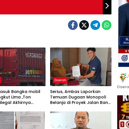
Daerah
Daera
masuk Bangka mobil
Serius, Ambas Laporkan
gkut Lima ,Ton
‎Temuan Dugaan Monopoli
ilegal Akhirnya
Belanja di Proyek Jalan Bang
an Polisi
Andra 2026