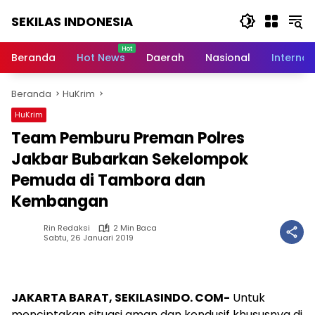
Langsung
SEKILAS INDONESIA
ke
konten
Berita
Terkini,
Beranda
Hot News
Daerah
Nasional
Internas
Breaking
News,
Beranda
HuKrim
Latest
World,
HuKrim
Headlines,
Team Pemburu Preman Polres
News
Today
Jakbar Bubarkan Sekelompok
Pemuda di Tambora dan
Kembangan
Rin Redaksi
2 Min Baca
Sabtu, 26 Januari 2019
JAKARTA BARAT, SEKILASINDO. COM-
Untuk
menciptakan situasi aman dan kondusif khususnya di