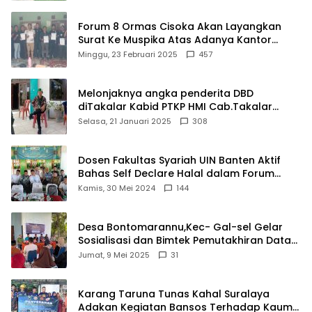
Forum 8 Ormas Cisoka Akan Layangkan
Surat Ke Muspika Atas Adanya Kantor
Matel di Cisoka
Minggu, 23 Februari 2025
457
Melonjaknya angka penderita DBD
diTakalar Kabid PTKP HMI Cab.Takalar
angkat bicara
Selasa, 21 Januari 2025
308
Dosen Fakultas Syariah UIN Banten Aktif
Bahas Self Declare Halal dalam Forum
Ijtima Ulama MUI
Kamis, 30 Mei 2024
144
Desa Bontomarannu,Kec- Gal-sel Gelar
Sosialisasi dan Bimtek Pemutakhiran Data
ID
Jumat, 9 Mei 2025
31
Karang Taruna Tunas Kahal Suralaya
Adakan Kegiatan Bansos Terhadap Kaum