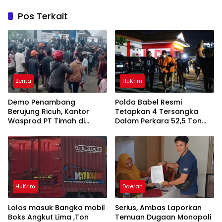
Pos Terkait
Berita
HuKrim
Demo Penambang
Polda Babel Resmi
Berujung Ricuh, Kantor
Tetapkan 4 Tersangka
Wasprod PT Timah di
Dalam Perkara 52,5 Ton
Belitung Timur Terbakar
Pasir Timah Ilegal Di
Belitung
HuKrim
Daerah
Lolos masuk Bangka mobil
Serius, Ambas Laporkan
Boks Angkut Lima ,Ton
‎Temuan Dugaan Monopoli