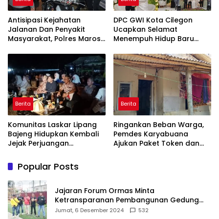
Antisipasi Kejahatan
DPC GWI Kota Cilegon
Jalanan Dan Penyakit
Ucapkan Selamat
Masyarakat, Polres Maros
Menempuh Hidup Baru
Gelar Razia Operasi Cipta
untuk Hana Novia dan
Kondusif
Tuanku Ihza Kemalsya
Damanik
Berita
Berita
Komunitas Laskar Lipang
Ringankan Beban Warga,
Bajeng Hidupkan Kembali
Pemdes Karyabuana
Jejak Perjuangan
Ajukan Paket Token dan
Ranggong Daeng Romo,
Penurunan Daya Listrik ke
Wabup Takalar: Apresiasi
PLN
Popular Posts
Bahwa Sejarah Adalah
Warisan yang Tak Ternilai”.
Jajaran Forum Ormas Minta
Ketransparanan Pembangunan Gedung
Damkar Di Kecamatan Cisoka
Jumat, 6 Desember 2024
532