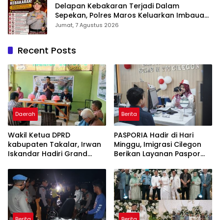
Delapan Kebakaran Terjadi Dalam
Sepekan, Polres Maros Keluarkan Imbauan
kepada Masyarakat
Jumat, 7 Agustus 2026
Recent Posts
Daerah
Berita
Wakil Ketua DPRD
PASPORIA Hadir di Hari
kabupaten Takalar, Irwan
Minggu, Imigrasi Cilegon
Iskandar Hadiri Grand
Berikan Layanan Paspor
Opening Rumah sehat
Sekaligus Cek Kesehatan
Pertama di Takalar,
Gratis
Melayani Terapis Gratis
untuk Pasien Dhuafa dan
umum.
Berita
Berita