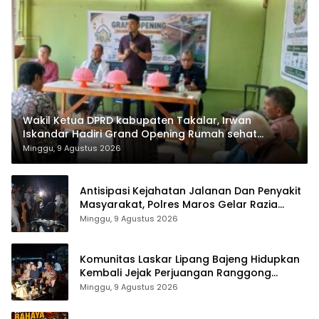
Wakil Ketua DPRD kabupaten Takalar, Irwan
Iskandar Hadiri Grand Opening Rumah sehat
Pertama di Takalar, Melayani Terapis Gratis untuk
Minggu, 9 Agustus 2026
Pasien Dhuafa dan umum.
Antisipasi Kejahatan Jalanan Dan Penyakit
Masyarakat, Polres Maros Gelar Razia
Operasi Cipta Kondusif
Minggu, 9 Agustus 2026
Komunitas Laskar Lipang Bajeng Hidupkan
Kembali Jejak Perjuangan Ranggong
Daeng Romo, Wabup Takalar: Apresiasi
Minggu, 9 Agustus 2026
Bahwa Sejarah Adalah Warisan yang Tak
Ternilai”.