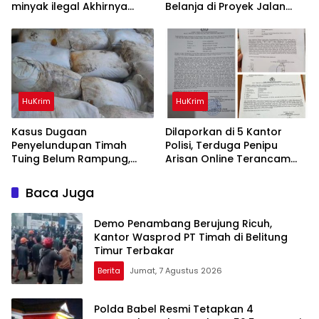
minyak ilegal Akhirnya
Belanja di Proyek Jalan
Diamankan Polisi
Bang Andra 2026
HuKrim
HuKrim
Kasus Dugaan
Dilaporkan di 5 Kantor
Penyelundupan Timah
Polisi, Terduga Penipu
Tuing Belum Rampung,
Arisan Online Terancam
Nama Akbar Kuday Muncul
Hukuman 4 Tahun Penjara
Dalam Informasi
denda Rp.500 Juta
Baca Juga
Penyidikan
Demo Penambang Berujung Ricuh,
Kantor Wasprod PT Timah di Belitung
Timur Terbakar
Berita
Jumat, 7 Agustus 2026
Polda Babel Resmi Tetapkan 4