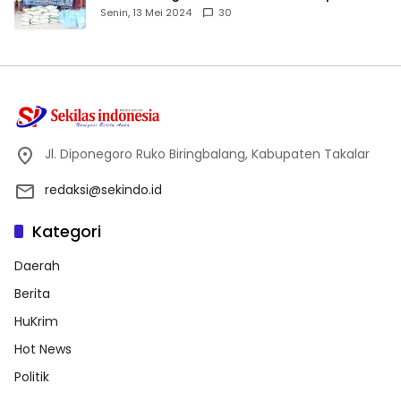
Dhuafa dan Anak Yatim-Piatu
Senin, 13 Mei 2024
30
Jl. Diponegoro Ruko Biringbalang, Kabupaten Takalar
redaksi@sekindo.id
Kategori
Daerah
Berita
HuKrim
Hot News
Politik