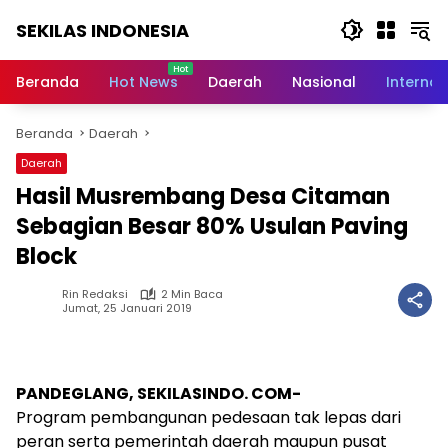
Langsung
SEKILAS INDONESIA
ke
konten
Berita
Terkini,
Beranda
Hot News
Daerah
Nasional
Internas
Breaking
News,
Beranda
Daerah
Latest
World,
Daerah
Headlines,
Hasil Musrembang Desa Citaman
News
Today
Sebagian Besar 80% Usulan Paving
Block
Rin Redaksi
2 Min Baca
Jumat, 25 Januari 2019
PANDEGLANG, SEKILASINDO. COM-
Program pembangunan pedesaan tak lepas dari
peran serta pemerintah daerah maupun pusat