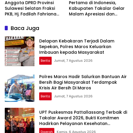
Anggota DPRD Provinsi
Pertama di Indonesia,
Sulawesi Selatan Fraksi
Kabupaten Takalar Gelar
PKB, Hj. Fadilah Fahriana
Malam Apresiasi dan
Hadiri Dan Beri Apresiasi :
Inovasi Award 2026:
Takalar Menyalakan
Panggung Penghargaan
Baca Juga
Lentera Pengabdian
bagi Pelayan Publik
Melalui Malam Apresiasi
Berprestasi
Delapan Kebakaran Terjadi Dalam
dan Inovasi Award 2026
Sepekan, Polres Maros Keluarkan
Imbauan kepada Masyarakat
Berita
Jumat, 7 Agustus 2026
Polres Maros Hadir Salurkan Bantuan Air
Bersih Bagi Masyarakat Terdampak
Krisis Air Bersih Di Maros
Berita
Jumat, 7 Agustus 2026
UPT Puskesmas Pattallassang Terbaik di
Takalar Award 2026, Bukti Komitmen
Hadirkan Pelayanan Kesehatan
Berkualitas
Daerah
Kamis, 6 Agustus 2026