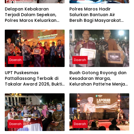
Delapan Kebakaran
Polres Maros Hadir
Terjadi Dalam Sepekan,
Salurkan Bantuan Air
Polres Maros Keluarkan
Bersih Bagi Masyarakat
Imbauan kepada
Terdampak Krisis Air Bersih
Masyarakat
Di Maros
Daerah
Daerah
UPT Puskesmas
Buah Gotong Royong dan
Pattallassang Terbaik di
Kesadaran Warga,
Takalar Award 2026, Bukti
Kelurahan Patte’ne Menjadi
Komitmen Hadirkan
Bintang Takalar Award
Pelayanan Kesehatan
2026
Berkualitas
Daerah
Daerah