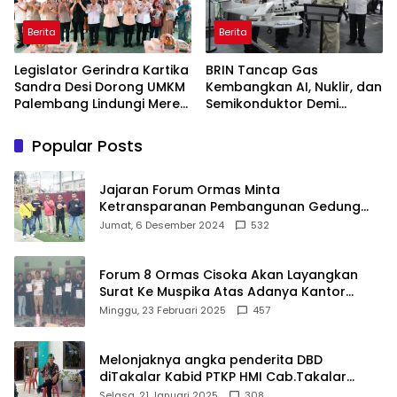
Berita
Berita
Legislator Gerindra Kartika
BRIN Tancap Gas
Sandra Desi Dorong UMKM
Kembangkan AI, Nuklir, dan
Palembang Lindungi Merek
Semikonduktor Demi
Usaha
Dongkrak Ekonomi
Indonesia
Popular Posts
Jajaran Forum Ormas Minta
Ketransparanan Pembangunan Gedung
Damkar Di Kecamatan Cisoka
Jumat, 6 Desember 2024
532
Forum 8 Ormas Cisoka Akan Layangkan
Surat Ke Muspika Atas Adanya Kantor
Matel di Cisoka
Minggu, 23 Februari 2025
457
Melonjaknya angka penderita DBD
diTakalar Kabid PTKP HMI Cab.Takalar
angkat bicara
Selasa, 21 Januari 2025
308