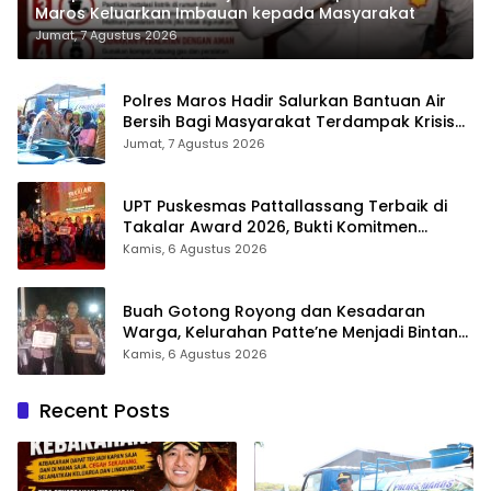
Maros Keluarkan Imbauan kepada Masyarakat
Jumat, 7 Agustus 2026
Polres Maros Hadir Salurkan Bantuan Air
Bersih Bagi Masyarakat Terdampak Krisis
Air Bersih Di Maros
Jumat, 7 Agustus 2026
UPT Puskesmas Pattallassang Terbaik di
Takalar Award 2026, Bukti Komitmen
Hadirkan Pelayanan Kesehatan Berkualitas
Kamis, 6 Agustus 2026
Buah Gotong Royong dan Kesadaran
Warga, Kelurahan Patte’ne Menjadi Bintang
Takalar Award 2026
Kamis, 6 Agustus 2026
Recent Posts