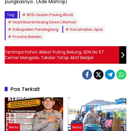
pungkasnya . (Ade Mahroji)
Tag:
80% Usulan Paving Block
Hasil Musrembang Desa Citaman
Kabupaten Pandeglang
Kecamatan Jiput
Provinsi Banten
Tertimpa Pohon Akibat Puting Beliung, SDN No 57
Center Mangadu Takalar Tetap Aktif Belajar
Pos Terkait
Berita
Berita