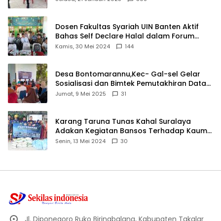
Dosen Fakultas Syariah UIN Banten Aktif
Bahas Self Declare Halal dalam Forum
Ijtima Ulama MUI
Kamis, 30 Mei 2024
144
Desa Bontomarannu,Kec- Gal-sel Gelar
Sosialisasi dan Bimtek Pemutakhiran Data
ID
Jumat, 9 Mei 2025
31
Karang Taruna Tunas Kahal Suralaya
Adakan Kegiatan Bansos Terhadap Kaum
Dhuafa dan Anak Yatim-Piatu
Senin, 13 Mei 2024
30
Jl. Diponegoro Ruko Biringbalang, Kabupaten Takalar