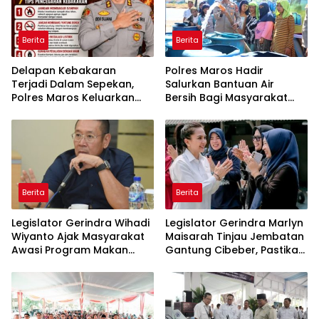
Berita
Berita
Delapan Kebakaran
Polres Maros Hadir
Terjadi Dalam Sepekan,
Salurkan Bantuan Air
Polres Maros Keluarkan
Bersih Bagi Masyarakat
Imbauan kepada
Terdampak Krisis Air Bersih
Masyarakat
Di Maros
Berita
Berita
Legislator Gerindra Wihadi
Legislator Gerindra Marlyn
Wiyanto Ajak Masyarakat
Maisarah Tinjau Jembatan
Awasi Program Makan
Gantung Cibeber, Pastikan
Bergizi Gratis agar Tepat
Aspirasi Warga Terlaksana
Sasaran