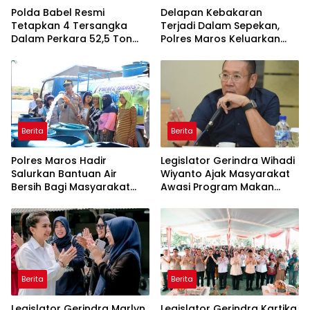
Polda Babel Resmi
Delapan Kebakaran
Tetapkan 4 Tersangka
Terjadi Dalam Sepekan,
Dalam Perkara 52,5 Ton
Polres Maros Keluarkan
Pasir Timah Ilegal Di
Imbauan kepada
Belitung
Masyarakat
Berita
Berita
Polres Maros Hadir
Legislator Gerindra Wihadi
Salurkan Bantuan Air
Wiyanto Ajak Masyarakat
Bersih Bagi Masyarakat
Awasi Program Makan
Terdampak Krisis Air Bersih
Bergizi Gratis agar Tepat
Di Maros
Sasaran
Berita
Berita
Legislator Gerindra Marlyn
Legislator Gerindra Kartika