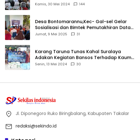
Ijtima Ulama MUI
Kamis, 30 Mei 2024
144
Desa Bontomarannu,Kec- Gal-sel Gelar
Sosialisasi dan Bimtek Pemutakhiran Data
ID
Jumat, 9 Mei 2025
31
Karang Taruna Tunas Kahal Suralaya
Adakan Kegiatan Bansos Terhadap Kaum
Dhuafa dan Anak Yatim-Piatu
Senin, 13 Mei 2024
30
Jl. Diponegoro Ruko Biringbalang, Kabupaten Takalar
redaksi@sekindo.id