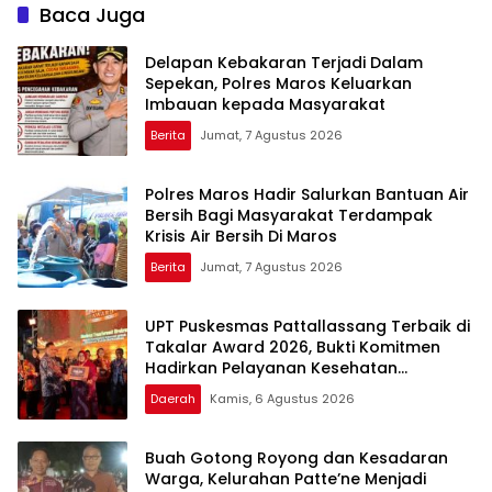
Takalar Menyalakan
Panggung Penghargaan
Baca Juga
Lentera Pengabdian
bagi Pelayan Publik
Melalui Malam Apresiasi
Berprestasi
Delapan Kebakaran Terjadi Dalam
dan Inovasi Award 2026
Sepekan, Polres Maros Keluarkan
Imbauan kepada Masyarakat
Berita
Jumat, 7 Agustus 2026
Polres Maros Hadir Salurkan Bantuan Air
Bersih Bagi Masyarakat Terdampak
Krisis Air Bersih Di Maros
Berita
Jumat, 7 Agustus 2026
UPT Puskesmas Pattallassang Terbaik di
Takalar Award 2026, Bukti Komitmen
Hadirkan Pelayanan Kesehatan
Berkualitas
Daerah
Kamis, 6 Agustus 2026
Buah Gotong Royong dan Kesadaran
Warga, Kelurahan Patte’ne Menjadi