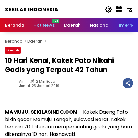
Langsung
SEKILAS INDONESIA
ke
konten
Berita
Terkini,
Beranda
Hot News
Daerah
Nasional
Internas
Breaking
News,
Beranda
Daerah
Latest
World,
Daerah
Headlines,
10 Hari Kenal, Kakek Pato Nikahi
News
Today
Gadis yang Terpaut 42 Tahun
Amr
2 Min Baca
Jumat, 25 Januari 2019
MAMUJU, SEKILASINDO.COM –
Kakek Daeng Pato
bikin geger Mamuju Tengah, Sulawesi Barat. Kakek
berusia 70 tahun ini mempersunting gadis yang baru
dikenalnya 10 hari, Hasnawati.