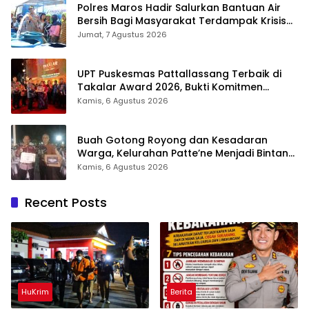
Polres Maros Hadir Salurkan Bantuan Air
Bersih Bagi Masyarakat Terdampak Krisis
Air Bersih Di Maros
Jumat, 7 Agustus 2026
UPT Puskesmas Pattallassang Terbaik di
Takalar Award 2026, Bukti Komitmen
Hadirkan Pelayanan Kesehatan Berkualitas
Kamis, 6 Agustus 2026
Buah Gotong Royong dan Kesadaran
Warga, Kelurahan Patte’ne Menjadi Bintang
Takalar Award 2026
Kamis, 6 Agustus 2026
Recent Posts
HuKrim
Berita