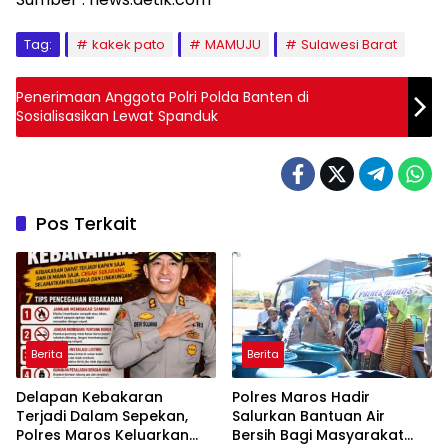
Tag:
kakek pato
MAMUJU
Sulawesi Barat
Penerimaan Anggota Polri Polda Banten di
Sosialisasikan Lewat Spanduk
Pos Terkait
Berita
Berita
Delapan Kebakaran
Polres Maros Hadir
Terjadi Dalam Sepekan,
Salurkan Bantuan Air
Polres Maros Keluarkan
Bersih Bagi Masyarakat