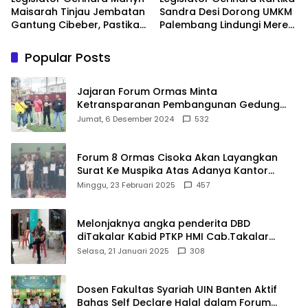
Maisarah Tinjau Jembatan
Sandra Desi Dorong UMKM
Gantung Cibeber, Pastikan
Palembang Lindungi Merek
Aspirasi Warga Terlaksana
Usaha
Popular Posts
Jajaran Forum Ormas Minta
Ketransparanan Pembangunan Gedung
Damkar Di Kecamatan Cisoka
Jumat, 6 Desember 2024
532
Forum 8 Ormas Cisoka Akan Layangkan
Surat Ke Muspika Atas Adanya Kantor
Matel di Cisoka
Minggu, 23 Februari 2025
457
Melonjaknya angka penderita DBD
diTakalar Kabid PTKP HMI Cab.Takalar
angkat bicara
Selasa, 21 Januari 2025
308
Dosen Fakultas Syariah UIN Banten Aktif
Bahas Self Declare Halal dalam Forum