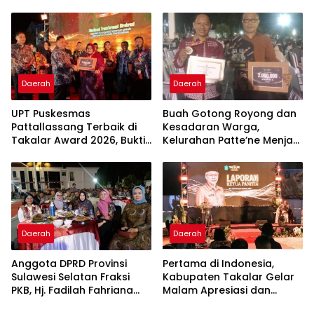
Imbauan kepada
Terdampak Krisis Air Bersih
Masyarakat
Di Maros
Daerah
Daerah
UPT Puskesmas
Buah Gotong Royong dan
Pattallassang Terbaik di
Kesadaran Warga,
Takalar Award 2026, Bukti
Kelurahan Patte’ne Menjadi
Komitmen Hadirkan
Bintang Takalar Award
Pelayanan Kesehatan
2026
Berkualitas
Daerah
Daerah
Anggota DPRD Provinsi
Pertama di Indonesia,
Sulawesi Selatan Fraksi
Kabupaten Takalar Gelar
PKB, Hj. Fadilah Fahriana
Malam Apresiasi dan
Hadiri Dan Beri Apresiasi :
Inovasi Award 2026: