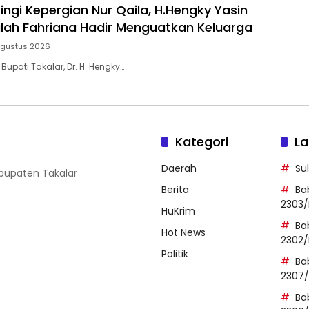
ingi Kepergian Nur Qaila, H.Hengky Yasin
dilah Fahriana Hadir Menguatkan Keluarga
Agustus 2026
 Bupati Takalar, Dr. H. Hengky…
Kategori
La
Daerah
Su
abupaten Takalar
Berita
Ba
2303/
HuKrim
Ba
Hot News
2302/
Politik
Ba
2307
Ba