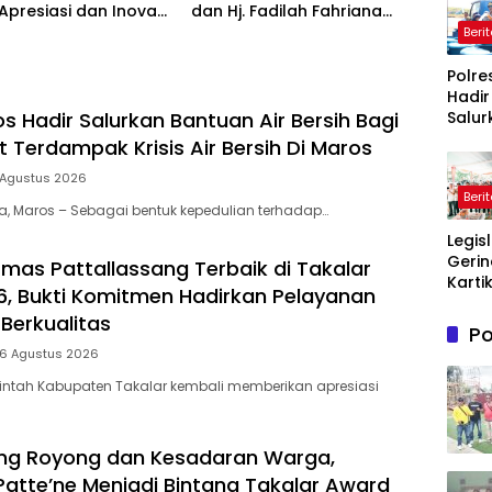
presiasi dan Inovasi
dan Hj. Fadilah Fahriana
2026: Panggung
Hadir Menguatkan Keluarga
Beri
rgaan bagi Pelayan
Berprestasi
Polre
Hadir
Salur
s Hadir Salurkan Bantuan Air Bersih Bagi
Bantu
 Terdampak Krisis Air Bersih Di Maros
Bersi
Masy
 Agustus 2026
Beri
Terd
ia, Maros – Sebagai bentuk kepedulian terhadap…
Krisis
Legis
Bersih
Gerin
Maro
mas Pattallassang Terbaik di Takalar
Karti
, Bukti Komitmen Hadirkan Pelayanan
Sandr
Berkualitas
Doro
Po
UMK
 6 Agustus 2026
Pale
Lindu
intah Kabupaten Takalar kembali memberikan apresiasi
Mere
ng Royong dan Kesadaran Warga,
Patte’ne Menjadi Bintang Takalar Award