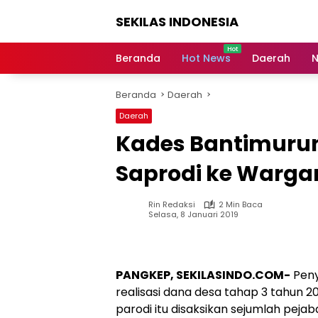
Langsung
SEKILAS INDONESIA
ke
konten
Berita
Terkini,
Beranda
Hot News
Daerah
N
Breaking
News,
Beranda
Daerah
Latest
World,
Daerah
Headlines,
Kades Bantimuru
News
Today
Saprodi ke Warg
Rin Redaksi
2 Min Baca
Selasa, 8 Januari 2019
PANGKEP, SEKILASINDO.COM-
Peny
realisasi dana desa tahap 3 tahun 
parodi itu disaksikan sejumlah pej