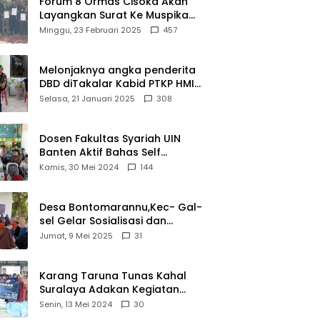
Forum 8 Ormas Cisoka Akan
Layangkan Surat Ke Muspika
Atas Adanya Kantor Matel di
Minggu, 23 Februari 2025
457
Cisoka
Melonjaknya angka penderita
DBD diTakalar Kabid PTKP HMI
Cab.Takalar angkat bicara
Selasa, 21 Januari 2025
308
Dosen Fakultas Syariah UIN
Banten Aktif Bahas Self
Declare Halal dalam Forum
Kamis, 30 Mei 2024
144
Ijtima Ulama MUI
Desa Bontomarannu,Kec- Gal-
sel Gelar Sosialisasi dan
Bimtek Pemutakhiran Data ID
Jumat, 9 Mei 2025
31
Karang Taruna Tunas Kahal
Suralaya Adakan Kegiatan
Bansos Terhadap Kaum
Senin, 13 Mei 2024
30
Dhuafa dan Anak Yatim-Piatu