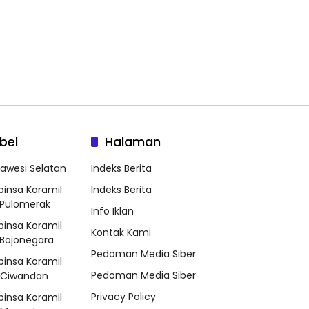
bel
Halaman
lawesi Selatan
Indeks Berita
binsa Koramil
Indeks Berita
Pulomerak
Info Iklan
binsa Koramil
Kontak Kami
Bojonegara
Pedoman Media Siber
binsa Koramil
Pedoman Media Siber
/Ciwandan
Privacy Policy
binsa Koramil