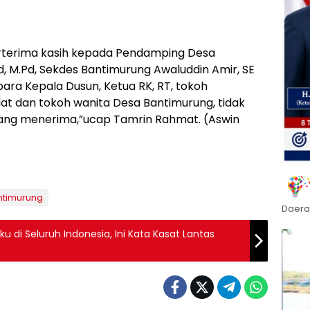
erterima kasih kepada Pendamping Desa
 M.Pd, Sekdes Bantimurung Awaluddin Amir, SE
para Kepala Dusun, Ketua RK, RT, tokoh
at dan tokoh wanita Desa Bantimurung, tidak
yang menerima,”ucap Tamrin Rahmat. (Aswin
ntimurung
Daera
ku di Seluruh Indonesia, Ini Kata Kasat Lantas