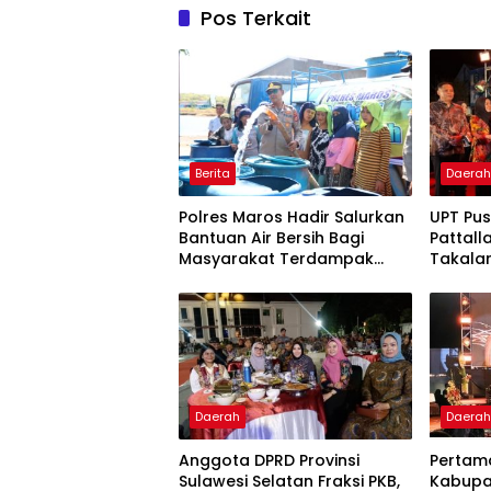
Pos Terkait
Berita
Daera
Polres Maros Hadir Salurkan
UPT Pu
Bantuan Air Bersih Bagi
Pattall
Masyarakat Terdampak
Takalar
Krisis Air Bersih Di Maros
Komitm
Pelaya
Berkual
Daerah
Daera
Anggota DPRD Provinsi
Pertama
Sulawesi Selatan Fraksi PKB,
Kabupa