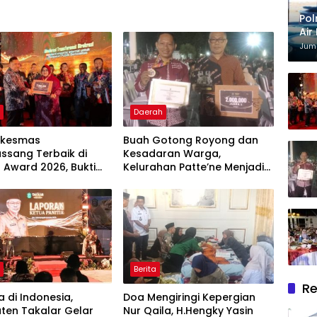
Pol
Air
Kri
Juma
h
Daerah
skesmas
Buah Gotong Royong dan
assang Terbaik di
Kesadaran Warga,
 Award 2026, Bukti
Kelurahan Patte’ne Menjadi
en Hadirkan
Bintang Takalar Award 2026
nan Kesehatan
itas
h
Berita
Re
 di Indonesia,
Doa Mengiringi Kepergian
ten Takalar Gelar
Nur Qaila, H.Hengky Yasin