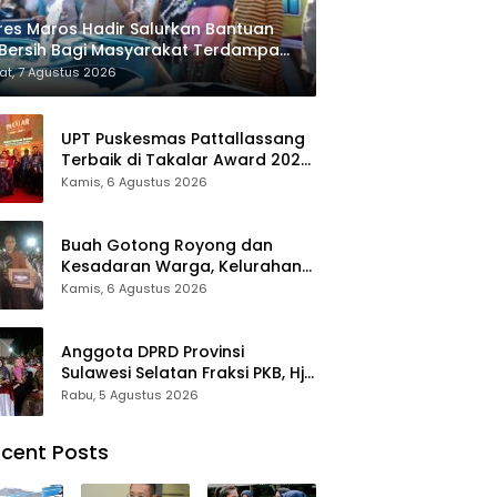
res Maros Hadir Salurkan Bantuan
 Bersih Bagi Masyarakat Terdampak
sis Air Bersih Di Maros
t, 7 Agustus 2026
UPT Puskesmas Pattallassang
Terbaik di Takalar Award 2026,
Bukti Komitmen Hadirkan
Kamis, 6 Agustus 2026
Pelayanan Kesehatan
Berkualitas
Buah Gotong Royong dan
Kesadaran Warga, Kelurahan
Patte’ne Menjadi Bintang
Kamis, 6 Agustus 2026
Takalar Award 2026
Anggota DPRD Provinsi
Sulawesi Selatan Fraksi PKB, Hj.
Fadilah Fahriana Hadiri Dan
Rabu, 5 Agustus 2026
Beri Apresiasi : Takalar
Menyalakan Lentera
cent Posts
Pengabdian Melalui Malam
Apresiasi dan Inovasi Award