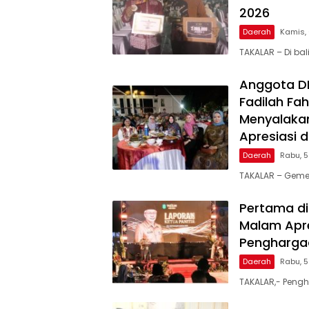
2026
Daerah
Kamis,
TAKALAR – Di ba
Anggota DPR
Fadilah Fah
Menyalakan
Apresiasi 
Daerah
Rabu, 
TAKALAR – Geme
Pertama di
Malam Apre
Penghargaa
Daerah
Rabu, 
TAKALAR,- Pengh