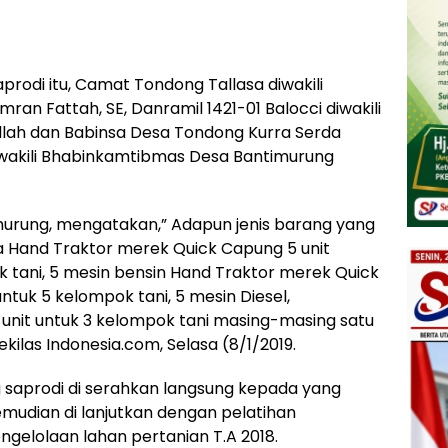
rodi itu, Camat Tondong Tallasa diwakili
ran Fattah, SE, Danramil 1421-01 Balocci diwakili
llah dan Babinsa Desa Tondong Kurra Serda
iwakili Bhabinkamtibmas Desa Bantimurung
urung, mengatakan,” Adapun jenis barang yang
a Hand Traktor merek Quick Capung 5 unit
 tani, 5 mesin bensin Hand Traktor merek Quick
ntuk 5 kelompok tani, 5 mesin Diesel,
nit untuk 3 kelompok tani masing-masing satu
kilas Indonesia.com, Selasa (8/1/2019.
saprodi di serahkan langsung kepada yang
mudian di lanjutkan dengan pelatihan
gelolaan lahan pertanian T.A 2018.