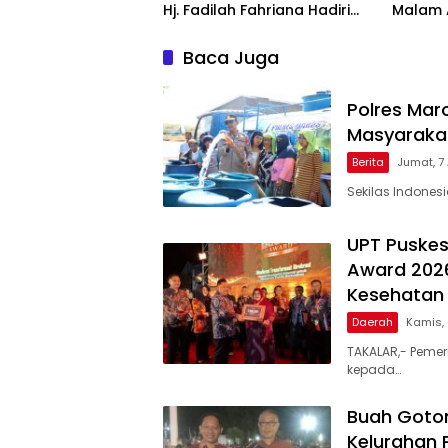
Hj. Fadilah Fahriana Hadiri
Malam A
Dan Beri Apresiasi : Takalar
Award 
Menyalakan Lentera
Pengha
Baca Juga
Pengabdian Melalui Malam
Publik 
Apresiasi dan Inovasi Award
2026
Polres Maro
Masyarakat
Berita
Jumat, 7
Sekilas Indones
UPT Puskes
Award 2026
Kesehatan 
Daerah
Kamis,
TAKALAR,- Pemer
kepada…
Buah Goto
Kelurahan 