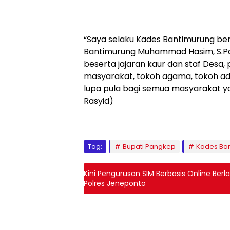
“Saya selaku Kades Bantimurung b
Bantimurung Muhammad Hasim, S.Pd,
beserta jajaran kaur dan staf Desa, 
masyarakat, tokoh agama, tokoh ad
lupa pula bagi semua masyarakat 
Rasyid)
Tag:
Bupati Pangkep
Kades Ba
Kini Pengurusan SIM Berbasis Online Berla
Polres Jeneponto