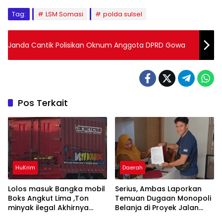
Tag:
LSM Somasi
polda sulsel
Janda Cantik Polisikan Oknum Anggota DPRD Gowa
Pos Terkait
HuKrim
Daerah
Lolos masuk Bangka mobil
Serius, Ambas Laporkan
Boks Angkut Lima ,Ton
‎Temuan Dugaan Monopoli
minyak ilegal Akhirnya
Belanja di Proyek Jalan
Diamankan Polisi
Bang Andra 2026