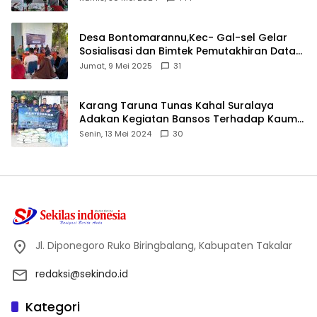
Desa Bontomarannu,Kec- Gal-sel Gelar
Sosialisasi dan Bimtek Pemutakhiran Data
ID
Jumat, 9 Mei 2025
31
Karang Taruna Tunas Kahal Suralaya
Adakan Kegiatan Bansos Terhadap Kaum
Dhuafa dan Anak Yatim-Piatu
Senin, 13 Mei 2024
30
Jl. Diponegoro Ruko Biringbalang, Kabupaten Takalar
redaksi@sekindo.id
Kategori