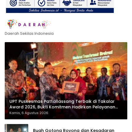
Daerah Sekilas Indonesia
UPT Puskesmas Pattallassang Terbaik di Takalar
Award 2026, Bukti Komitmen Hadirkan Pelayanan
Kesehatan Berkualitas
Kamis, 6 Agustus 2026
Buah Gotong Royong dan Kesadaran