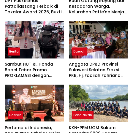
UPT Puskesmas
Buah Gotong Royong dan
Pattallassang Terbaik di
Kesadaran Warga,
Takalar Award 2026, Bukti
Kelurahan Patte’ne Menjadi
Komitmen Hadirkan
Bintang Takalar Award
Pelayanan Kesehatan
2026
Berkualitas
Berita
Daerah
Sambut HUT RI, Honda
Anggota DPRD Provinsi
Babel Tebar Promo
Sulawesi Selatan Fraksi
PROKLAMASI dengan
PKB, Hj. Fadilah Fahriana
Diskon Motor Hingga
Hadiri Dan Beri Apresiasi :
Jutaan Rupiah
Takalar Menyalakan
Lentera Pengabdian
Melalui Malam Apresiasi
dan Inovasi Award 2026
Daerah
Pendidikan
Pertama di Indonesia,
KKN-PPM UGM Bakam