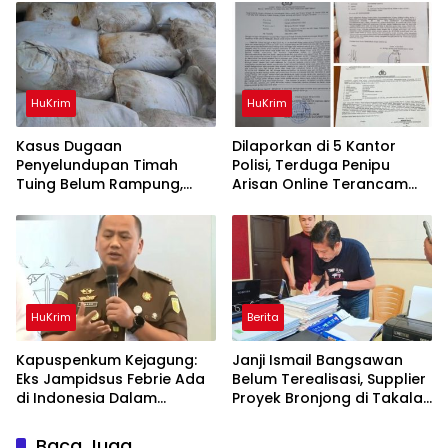
HuKrim
HuKrim
Kasus Dugaan
Dilaporkan di 5 Kantor
Penyelundupan Timah
Polisi, Terduga Penipu
Tuing Belum Rampung,
Arisan Online Terancam
Nama Akbar Kuday Muncul
Hukuman 4 Tahun Penjara
Dalam Informasi
denda Rp.500 Juta
Penyidikan
HuKrim
Berita
Kapuspenkum Kejagung:
Janji Ismail Bangsawan
Eks Jampidsus Febrie Ada
Belum Terealisasi, Supplier
di Indonesia Dalam
Proyek Bronjong di Takalar
Pantauan Penyidik
Tagih Sisa Pembayaran
Rp223 Juta
Baca Juga