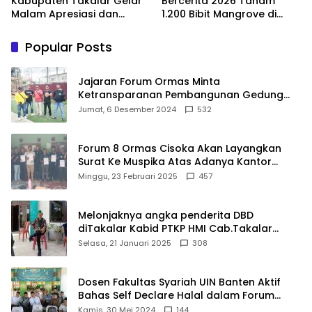
Kabupaten Takalar Gelar
Bercerita 2026 Tanam
Malam Apresiasi dan
1.200 Bibit Mangrove di
Inovasi Award 2026:
Sungai Layang
Panggung Penghargaan
Popular Posts
bagi Pelayan Publik
Berprestasi
Jajaran Forum Ormas Minta
Ketransparanan Pembangunan Gedung
Damkar Di Kecamatan Cisoka
Jumat, 6 Desember 2024
532
Forum 8 Ormas Cisoka Akan Layangkan
Surat Ke Muspika Atas Adanya Kantor
Matel di Cisoka
Minggu, 23 Februari 2025
457
Melonjaknya angka penderita DBD
diTakalar Kabid PTKP HMI Cab.Takalar
angkat bicara
Selasa, 21 Januari 2025
308
Dosen Fakultas Syariah UIN Banten Aktif
Bahas Self Declare Halal dalam Forum
Ijtima Ulama MUI
Kamis, 30 Mei 2024
144