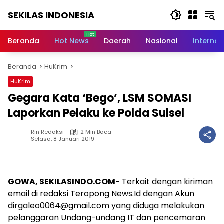
Langsung
SEKILAS INDONESIA
ke
konten
Berita
Terkini,
Beranda
Hot News
Daerah
Nasional
Internas
Breaking
News,
Beranda
HuKrim
Latest
World,
HuKrim
Headlines,
Gegara Kata ‘Bego’, LSM SOMASI
News
Today
Laporkan Pelaku ke Polda Sulsel
Rin Redaksi
2 Min Baca
Selasa, 8 Januari 2019
GOWA, SEKILASINDO.COM-
Terkait dengan kiriman
email di redaksi Teropong News.Id dengan Akun
dirgaleo0064@gmail.com
yang diduga melakukan
pelanggaran Undang-undang IT dan pencemaran