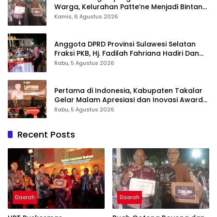
Warga, Kelurahan Patte’ne Menjadi Bintang
Takalar Award 2026
Kamis, 6 Agustus 2026
Anggota DPRD Provinsi Sulawesi Selatan
Fraksi PKB, Hj. Fadilah Fahriana Hadiri Dan
Beri Apresiasi : Takalar Menyalakan Lentera
Rabu, 5 Agustus 2026
Pengabdian Melalui Malam Apresiasi dan
Inovasi Award 2026
Pertama di Indonesia, Kabupaten Takalar
Gelar Malam Apresiasi dan Inovasi Award
2026: Panggung Penghargaan bagi
Rabu, 5 Agustus 2026
Pelayan Publik Berprestasi
Recent Posts
Daerah
Daerah